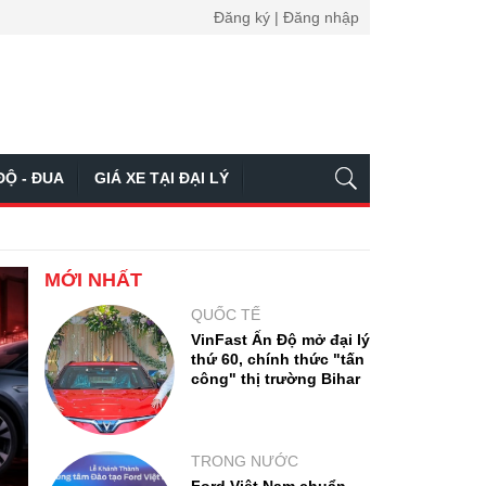
Đăng ký | Đăng nhập
ĐỘ - ĐUA
GIÁ XE TẠI ĐẠI LÝ
MỚI NHẤT
QUỐC TẾ
VinFast Ấn Độ mở đại lý
thứ 60, chính thức "tấn
công" thị trường Bihar
TRONG NƯỚC