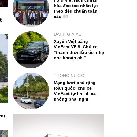
Ford Việt Nam chuẩn
hóa đào tạo nhân lực
theo tiêu chuẩn toàn
cầu
số
ĐÁNH GIÁ XE
Xuyên Việt bằng
VinFast VF 8: Chủ xe
"thảnh thơi đầu óc, nhẹ
nhẹ khoản chi"
TRONG NƯỚC
Mạng lưới phủ rộng
toàn quốc, chủ xe
VinFast tự tin “đi xa
không phải nghĩ”
ớng