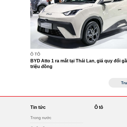
Ô TÔ
BYD Atto 1 ra mắt tại Thái Lan, giá quy đổi g
triệu đồng
Tr
Tin tức
Ô tô
Trong nước