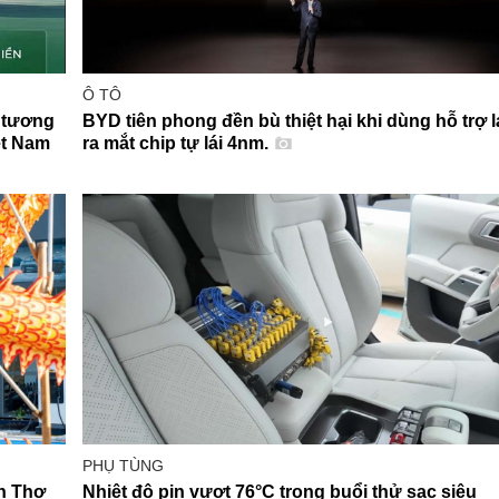
Ô TÔ
 tương
BYD tiên phong đền bù thiệt hại khi dùng hỗ trợ lá
ệt Nam
ra mắt chip tự lái 4nm.
PHỤ TÙNG
n Thơ
Nhiệt độ pin vượt 76°C trong buổi thử sạc siêu