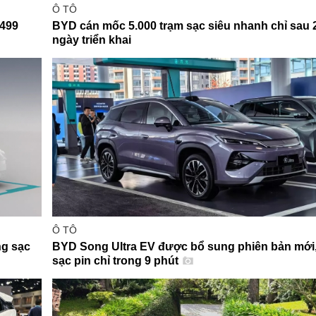
Ô TÔ
 499
BYD cán mốc 5.000 trạm sạc siêu nhanh chỉ sau 
ngày triển khai
Ô TÔ
ng sạc
BYD Song Ultra EV được bổ sung phiên bản mới
sạc pin chỉ trong 9 phút