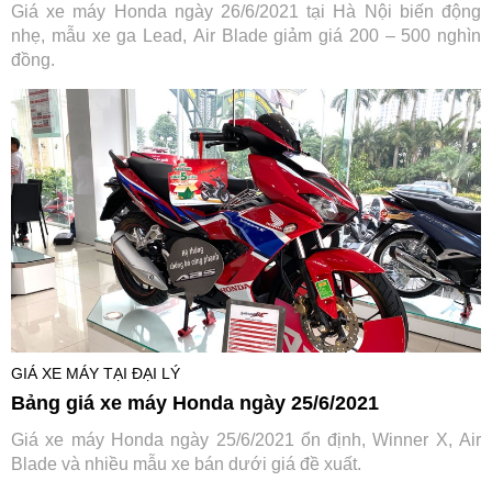
Giá xe máy Honda ngày 26/6/2021 tại Hà Nội biến động
nhẹ, mẫu xe ga Lead, Air Blade giảm giá 200 – 500 nghìn
đồng.
GIÁ XE MÁY TẠI ĐẠI LÝ
Bảng giá xe máy Honda ngày 25/6/2021
Giá xe máy Honda ngày 25/6/2021 ổn định, Winner X, Air
Blade và nhiều mẫu xe bán dưới giá đề xuất.