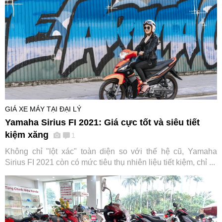
GIÁ XE MÁY TẠI ĐẠI LÝ
Yamaha Sirius FI 2021: Giá cực tốt và siêu tiết
kiệm xăng
1
Không chỉ "lột xác" toàn diện so với thế hệ cũ, Yamaha
Sirius FI 2021 còn có mức tiêu thụ nhiên liệu tiết kiệm, chỉ ...