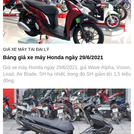
GIÁ XE MÁY TẠI ĐẠI LÝ
Bảng giá xe máy Honda ngày 29/6/2021
Giá xe máy Honda ngày 29/6/2021, giá Wave Alpha, Vision,
Lead, Air Blade, SH hạ nhiệt, trong đó SH giảm tới 1,5 triệu
đồng.