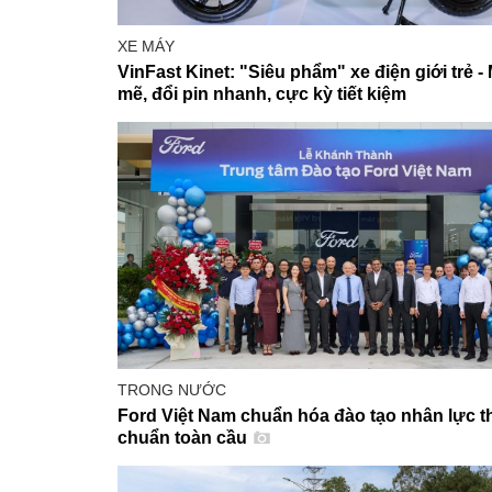
XE MÁY
VinFast Kinet: "Siêu phẩm" xe điện giới trẻ 
mẽ, đổi pin nhanh, cực kỳ tiết kiệm
TRONG NƯỚC
Ford Việt Nam chuẩn hóa đào tạo nhân lực th
chuẩn toàn cầu