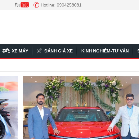
Hotline: 0904258081
XE MÁY
ĐÁNH GIÁ XE
KINH NGHIỆM-TƯ VẤN