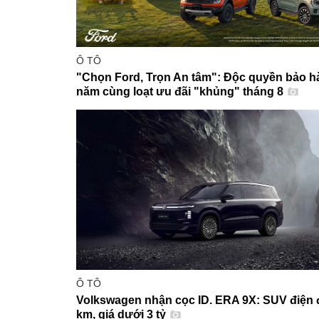
Ô TÔ
"Chọn Ford, Trọn An tâm": Độc quyền bảo h
năm cùng loạt ưu đãi "khủng" tháng 8
Ô TÔ
Volkswagen nhận cọc ID. ERA 9X: SUV điện đ
km, giá dưới 3 tỷ