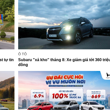
Ô TÔ
t tự tin
Subaru "xả kho" tháng 8: Xe giảm giá tới 360 triệ
đồng