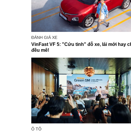
ĐÁNH GIÁ XE
VinFast VF 5: "Cứu tinh" đỗ xe, lái mới hay c
đều mê!
Ô TÔ