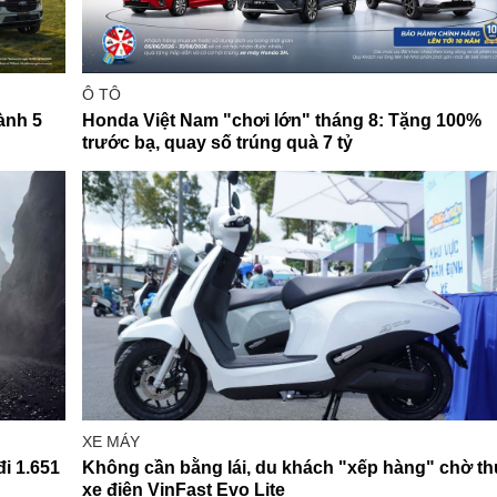
Ô TÔ
ành 5
Honda Việt Nam "chơi lớn" tháng 8: Tặng 100%
trước bạ, quay số trúng quà 7 tỷ
XE MÁY
i 1.651
Không cần bằng lái, du khách "xếp hàng" chờ th
xe điện VinFast Evo Lite