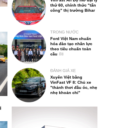
VinFast Ấn Độ mở đại lý
thứ 60, chính thức "tấn
công" thị trường Bihar
TRONG NƯỚC
Ford Việt Nam chuẩn
hóa đào tạo nhân lực
theo tiêu chuẩn toàn
cầu
ĐÁNH GIÁ XE
Xuyên Việt bằng
VinFast VF 8: Chủ xe
"thảnh thơi đầu óc, nhẹ
nhẹ khoản chi"
i