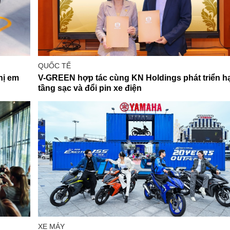
QUỐC TẾ
hị em
V-GREEN hợp tác cùng KN Holdings phát triển h
tầng sạc và đổi pin xe điện
XE MÁY