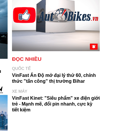
ĐỌC NHIỀU
QUỐC TẾ
u
VinFast Ấn Độ mở đại lý thứ 60, chính
thức "tấn công" thị trường Bihar
XE MÁY
VinFast Kinet: "Siêu phẩm" xe điện giới
trẻ - Mạnh mẽ, đổi pin nhanh, cực kỳ
tiết kiệm