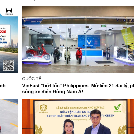
QUỐC TẾ
ính
VinFast "bứt tốc" Philippines: Mở liền 21 đại lý, 
sóng xe điện Đông Nam Á!