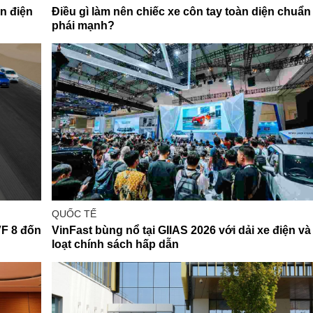
ần điện
Điều gì làm nên chiếc xe côn tay toàn diện chuẩn
phái mạnh?
QUỐC TẾ
VF 8 đốn
VinFast bùng nổ tại GIIAS 2026 với dải xe điện và
loạt chính sách hấp dẫn