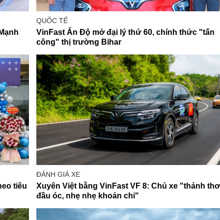
QUỐC TẾ
- Mạnh
VinFast Ấn Độ mở đại lý thứ 60, chính thức "tấn
công" thị trường Bihar
ĐÁNH GIÁ XE
eo tiêu
Xuyên Việt bằng VinFast VF 8: Chủ xe "thảnh thơ
đầu óc, nhẹ nhẹ khoản chi"