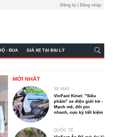
Đăng ký | Đăng nhập
ĐỘ - ĐUA
GIÁ XE TẠI ĐẠI LÝ
MỚI NHẤT
XE MÁY
VinFast Kinet: "Siêu
phẩm" xe điện giới trẻ -
Mạnh mẽ, đổi pin
nhanh, cực kỳ tiết kiệm
QUỐC TẾ