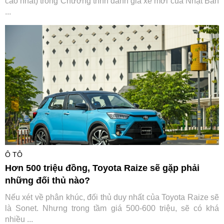
cao nhất) trong Chương trình đánh giá xe mới của Nhật Bản
...
Ô TÔ
Hơn 500 triệu đồng, Toyota Raize sẽ gặp phải
những đối thủ nào?
Nếu xét về phân khúc, đối thủ duy nhất của Toyota Raize sẽ
là Sonet. Nhưng trong tầm giá 500-600 triệu, sẽ có khá
nhiều ...