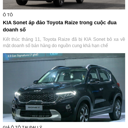
Ô TÔ
KIA Sonet áp đảo Toyota Raize trong cuộc đua
doanh số
Kết thúc tháng 11, Toyota Raize đã bị KIA Sonet bỏ xa về
mặt doanh số bán hàng do nguồn cung khá hạn chế
GIÁ Ô TÔ TẠI ĐẠI LÝ