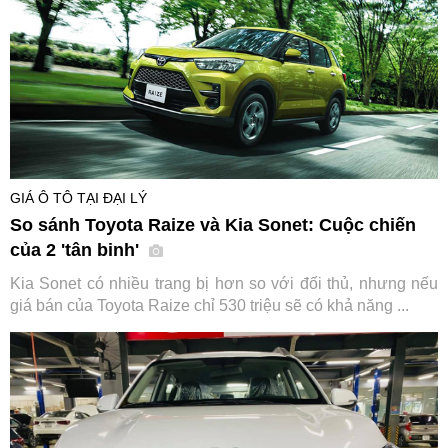
GIÁ Ô TÔ TẠI ĐẠI LÝ
So sánh Toyota Raize và Kia Sonet: Cuộc chiến
của 2 'tân binh'
Kia Sonet có nhiều trang bị hơn so với đối thủ, nhưng nếu
giá bán của Toyota Raize chỉ 530 triệu sẽ có khả năng ...