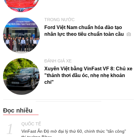
TRONG NƯỚC
Ford Việt Nam chuẩn hóa đào tạo
nhân lực theo tiêu chuẩn toàn cầu
ĐÁNH GIÁ XE
Xuyên Việt bằng VinFast VF 8: Chủ xe
"thảnh thơi đầu óc, nhẹ nhẹ khoản
chi"
Đọc nhiều
QUỐC TẾ
VinFast Ấn Độ mở đại lý thứ 60, chính thức "tấn công"
thị trường Bihar