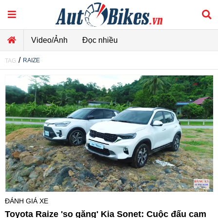
Video/Ảnh
Đọc nhiều
/
RAIZE
TAG
ĐÁNH GIÁ XE
Toyota Raize 'so găng' Kia Sonet: Cuộc đấu cam