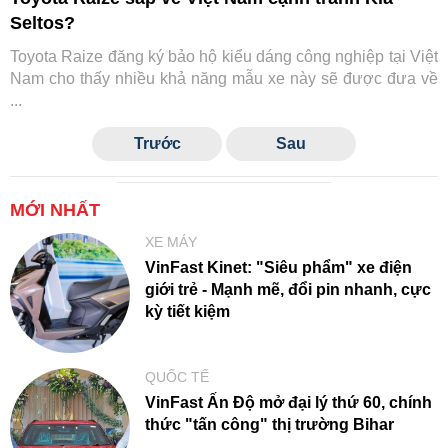
Seltos?
Toyota Raize đăng ký bảo hộ kiểu dáng công nghiệp tại Việt
Nam cho thấy nhiều khả năng mẫu xe này sẽ được đưa về
...
Trước
Sau
MỚI NHẤT
XE MÁY
VinFast Kinet: "Siêu phẩm" xe điện
giới trẻ - Mạnh mẽ, đổi pin nhanh, cực
kỳ tiết kiệm
QUỐC TẾ
VinFast Ấn Độ mở đại lý thứ 60, chính
thức "tấn công" thị trường Bihar