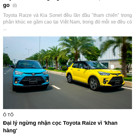
go
Toyota Raize và Kia Sonet đều lần đầu "tham chiến" trong
phân khúc xe gầm cao tại Việt Nam, trong đó mỗi xe đều có
...
Ô TÔ
Đại lý ngừng nhận cọc Toyota Raize vì 'khan
hàng'