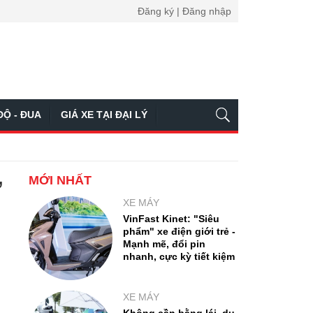
Đăng ký | Đăng nhập
ĐỘ - ĐUA
GIÁ XE TẠI ĐẠI LÝ
MỚI NHẤT
ừ
XE MÁY
VinFast Kinet: "Siêu
phẩm" xe điện giới trẻ -
Mạnh mẽ, đổi pin
nhanh, cực kỳ tiết kiệm
XE MÁY