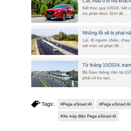
Các mẫu ô tô hút khách
Kết thúc quý I/2024, hết
trừ phân khúc SUV đô ...
Những lỗi sẽ bị phạt nặ
Lùi, đi ngược chiều, chạ
với mức xử phạt rất ...
Từ tháng 10/2024, trạm
Bộ Giao thông Vận tải (GT
phải có trụ sạc, ...
Tags:
#Pega eSmart AI
#Pega eSmart AI
#Xe máy điện Pega eSmart AI