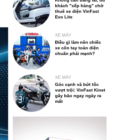
Không cần bằng lái, du
khách "xếp hàng" chờ
thuê xe điện VinFast
Evo Lite
XE MÁY
Điều gì làm nên chiếc
xe côn tay toàn diện
chuẩn phái mạnh?
XE MÁY
Góc cạnh và bứt tốc
vượt trội: VinFast Kinet
gây bão ngay ngày ra
mắt