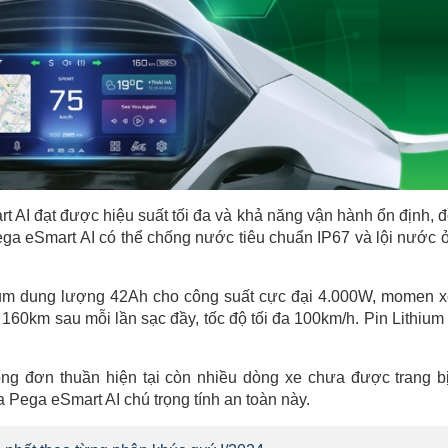
 AI đạt được hiệu suất tối đa và khả năng vận hành ổn định, 
ega eSmart AI có thể chống nước tiêu chuẩn IP67 và lội nước 
hium dung lượng 42Ah cho công suất cực đại 4.000W, momen 
160km sau mỗi lần sạc đầy, tốc độ tối đa 100km/h. Pin Lithium
hống đơn thuần hiện tại còn nhiều dòng xe chưa được trang b
 Pega eSmart AI chú trọng tính an toàn này.