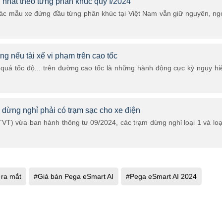
 nhất theo từng phân khúc quý I/2024
 các mẫu xe đứng đầu từng phân khúc tại Việt Nam vẫn giữ nguyên, ng
ng nếu tài xế vi phạm trên cao tốc
y quá tốc độ... trên đường cao tốc là những hành động cực kỳ nguy h
 dừng nghỉ phải có trạm sạc cho xe điện
VT) vừa ban hành thông tư 09/2024, các trạm dừng nghỉ loại 1 và loạ
 ra mắt
#Giá bán Pega eSmart AI
#Pega eSmart AI 2024