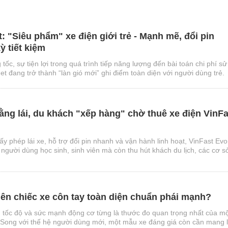
t: "Siêu phẩm" xe điện giới trẻ - Mạnh mẽ, đổi pin
ỳ tiết kiệm
tốc, sự tiện lợi trong quá trình tiếp năng lượng đến bài toán chi phí sử
et đang trở thành “làn gió mới” ghi điểm toàn diện với người dùng trẻ.
ng lái, du khách "xếp hàng" chờ thuê xe điện VinFa
y phép lái xe, hỗ trợ đổi pin nhanh và vận hành linh hoạt, VinFast Evo
 người dùng học sinh, sinh viên mà còn thu hút khách du lịch, các cơ s
nên chiếc xe côn tay toàn diện chuẩn phái mạnh?
 tốc độ và sức mạnh động cơ từng là thước đo quan trọng nhất của m
 Song với thế hệ người dùng mới, một mẫu xe đáng giá còn cần mang l