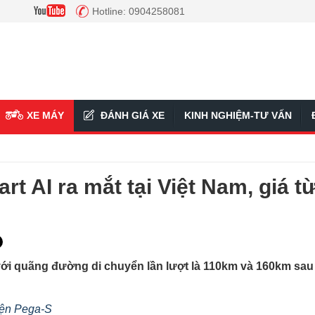
Hotline: 0904258081
XE MÁY
ĐÁNH GIÁ XE
KINH NGHIỆM-TƯ VẤN
 AI ra mắt tại Việt Nam, giá t
với quãng đường di chuyển lần lượt là 110km và 160km sau
điện Pega-S