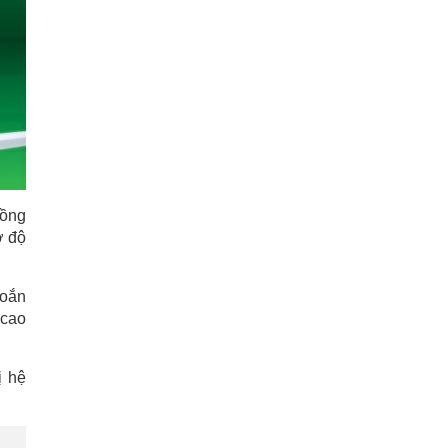
đồng
ở độ
xoắn
 cao
ị hệ