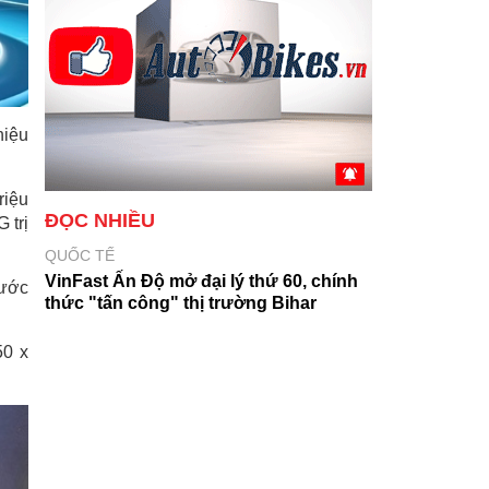
hiệu
riệu
ĐỌC NHIỀU
 trị
QUỐC TẾ
VinFast Ấn Độ mở đại lý thứ 60, chính
rước
thức "tấn công" thị trường Bihar
50 x