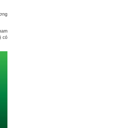
.
ương
 nam
ị có