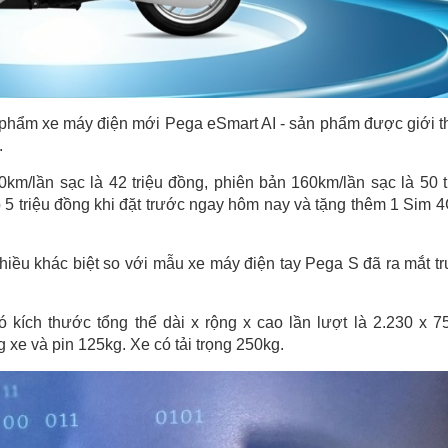
 phẩm xe máy điện mới Pega eSmart AI - sản phẩm được giới t
.
m/lần sạc là 42 triệu đồng, phiên bản 160km/lần sạc là 50 t
 5 triệu đồng khi đặt trước ngay hôm nay và tặng thêm 1 Sim 4G
iều khác biệt so với mẫu xe máy điện tay Pega S đã ra mắt t
 kích thước tổng thể dài x rộng x cao lần lượt là 2.230 x 7
xe và pin 125kg. Xe có tải trọng 250kg.