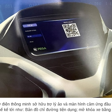
 điện thông minh sở hữu trợ lý ảo và màn hình cảm ứng đầu 
 thể kể tới như: Bản đồ chỉ đường tiện dụng; mở khóa xe bằng