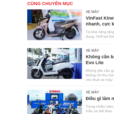
CÙNG CHUYÊN MỤC
XE MÁY
VinFast Kine
nhanh, cực k
Từ khả năng tăng 
dụng, VinFast Kin
XE MÁY
Không cần bằ
Evo Lite
Không yêu cầu giấ
không chỉ thu hút
cho thuê xe máy.
XE MÁY
Điều gì làm 
Trong nhiều năm,
mẫu xe thể thao.