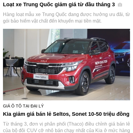
Loạt xe Trung Quốc giảm giá từ đầu tháng 3
Hàng loạt mẫu xe Trung Quốc đang được hưởng ưu đãi, từ
gói bảo hiểm vật chất đến khuyến mại tiền mặt.
GIÁ Ô TÔ TẠI ĐẠI LÝ
Kia giảm giá bán lẻ Seltos, Sonet 10-50 triệu đồng
Từ tháng 3, đơn vị phân phối (Thaco) điều chỉnh giá bán lẻ
của bộ đôi CUV cỡ nhỏ bán chạy nhất của Kia ở mức hàng