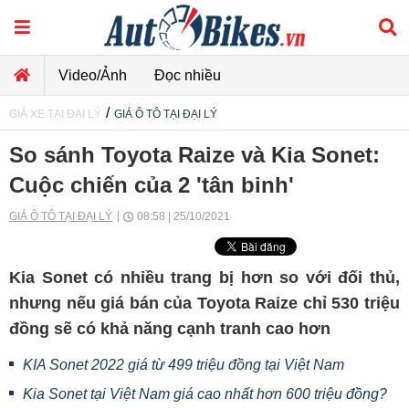
Video/Ảnh
Đọc nhiều
/
GIÁ XE TẠI ĐẠI LÝ
GIÁ Ô TÔ TẠI ĐẠI LÝ
So sánh Toyota Raize và Kia Sonet:
Cuộc chiến của 2 'tân binh'
GIÁ Ô TÔ TẠI ĐẠI LÝ
08:58 | 25/10/2021
Kia Sonet có nhiều trang bị hơn so với đối thủ,
nhưng nếu giá bán của Toyota Raize chỉ 530 triệu
đồng sẽ có khả năng cạnh tranh cao hơn
KIA Sonet 2022 giá từ 499 triệu đồng tại Việt Nam
Kia Sonet tại Việt Nam giá cao nhất hơn 600 triệu đồng?