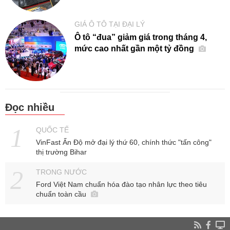
GIÁ Ô TÔ TẠI ĐẠI LÝ
Ô tô “đua” giảm giá trong tháng 4,
mức cao nhất gần một tỷ đồng
Đọc nhiều
QUỐC TẾ
VinFast Ấn Độ mở đại lý thứ 60, chính thức "tấn công"
thị trường Bihar
TRONG NƯỚC
Ford Việt Nam chuẩn hóa đào tạo nhân lực theo tiêu
chuẩn toàn cầu