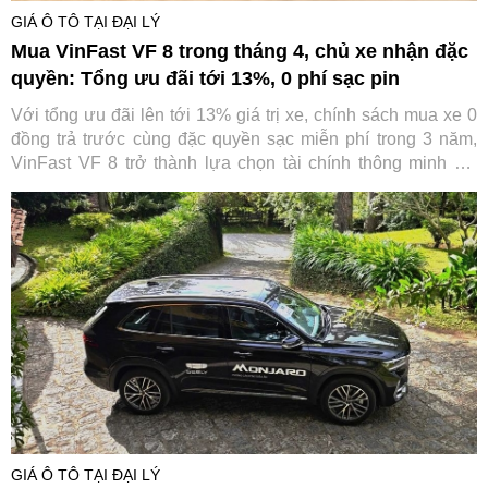
GIÁ Ô TÔ TẠI ĐẠI LÝ
Mua VinFast VF 8 trong tháng 4, chủ xe nhận đặc
quyền: Tổng ưu đãi tới 13%, 0 phí sạc pin
Với tổng ưu đãi lên tới 13% giá trị xe, chính sách mua xe 0
đồng trả trước cùng đặc quyền sạc miễn phí trong 3 năm,
VinFast VF 8 trở thành lựa chọn tài chính thông minh khi
trực tiếp “cắt giảm” những khoản chi lớn nhất trong suốt
vòng đời xe.
GIÁ Ô TÔ TẠI ĐẠI LÝ