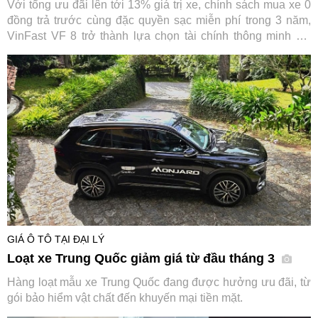
Với tổng ưu đãi lên tới 13% giá trị xe, chính sách mua xe 0
đồng trả trước cùng đặc quyền sạc miễn phí trong 3 năm,
VinFast VF 8 trở thành lựa chọn tài chính thông minh khi
trực tiếp “cắt giảm” những khoản chi lớn nhất trong suốt
vòng đời xe.
GIÁ Ô TÔ TẠI ĐẠI LÝ
Loạt xe Trung Quốc giảm giá từ đầu tháng 3
Hàng loạt mẫu xe Trung Quốc đang được hưởng ưu đãi, từ
gói bảo hiểm vật chất đến khuyến mại tiền mặt.