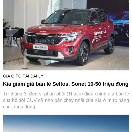
GIÁ Ô TÔ TẠI ĐẠI LÝ
Kia giảm giá bán lẻ Seltos, Sonet 10-50 triệu đồng
Từ tháng 3, đơn vị phân phối (Thaco) điều chỉnh giá bán lẻ
của bộ đôi CUV cỡ nhỏ bán chạy nhất của Kia ở mức hàng
chục triệu đồng.