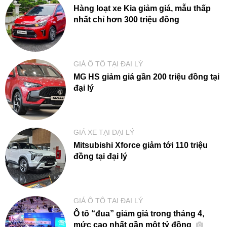
Hàng loạt xe Kia giảm giá, mẫu thấp
nhất chỉ hơn 300 triệu đồng
GIÁ Ô TÔ TẠI ĐẠI LÝ
MG HS giảm giá gần 200 triệu đồng tại
đại lý
GIÁ XE TẠI ĐẠI LÝ
Mitsubishi Xforce giảm tới 110 triệu
đồng tại đại lý
GIÁ Ô TÔ TẠI ĐẠI LÝ
Ô tô “đua” giảm giá trong tháng 4,
mức cao nhất gần một tỷ đồng