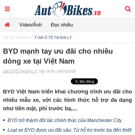
Video/Ảnh
Đọc nhiều
/
GIÁ XE TẠI ĐẠI LÝ
GIÁ Ô TÔ TẠI ĐẠI LÝ
BYD mạnh tay ưu đãi cho nhiều
dòng xe tại Việt Nam
GIÁ Ô TÔ TẠI ĐẠI LÝ
14:50 | 06/03/2026
BYD Việt Nam triển khai chương trình ưu đãi cho
nhiều mẫu xe, với các hình thức hỗ trợ đa dạng
như tiền mặt, phí trước bạ,...
BYD trở thành đối tác chính thức của Manchester City
Loạt xe BYD được ưu đãi sâu: Từ hỗ trợ trước bạ đến thiết