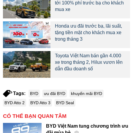
tới 100% phí trước bạ cho khách
mua xe
Honda ưu đãi trước bạ, lãi suất,
tặng tiền mặt cho khách mua xe
trong tháng 3
Toyota Việt Nam bán gần 4.000
xe trong tháng 2, Hilux vươn lên
dẫn đầu doanh số
Tags:
BYD
ưu đãi BYD
khuyến mãi BYD
BYD Atto 2
BYD Atto 3
BYD Seal
CÓ THỂ BẠN QUAN TÂM
BYD Việt Nam tung chương trình ưu
đãi mùa hè.