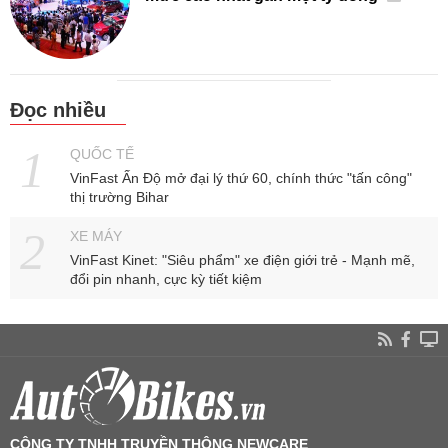
Đọc nhiều
QUỐC TẾ
VinFast Ấn Độ mở đại lý thứ 60, chính thức "tấn công"
thị trường Bihar
XE MÁY
VinFast Kinet: "Siêu phẩm" xe điện giới trẻ - Mạnh mẽ,
đổi pin nhanh, cực kỳ tiết kiệm
CÔNG TY TNHH TRUYỀN THÔNG NEWCARE