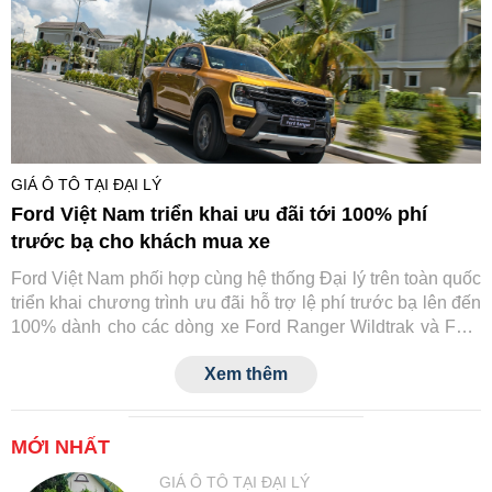
GIÁ Ô TÔ TẠI ĐẠI LÝ
Ford Việt Nam triển khai ưu đãi tới 100% phí
trước bạ cho khách mua xe
Ford Việt Nam phối hợp cùng hệ thống Đại lý trên toàn quốc
triển khai chương trình ưu đãi hỗ trợ lệ phí trước bạ lên đến
100% dành cho các dòng xe Ford Ranger Wildtrak và Ford
Transit.
Xem thêm
MỚI NHẤT
GIÁ Ô TÔ TẠI ĐẠI LÝ