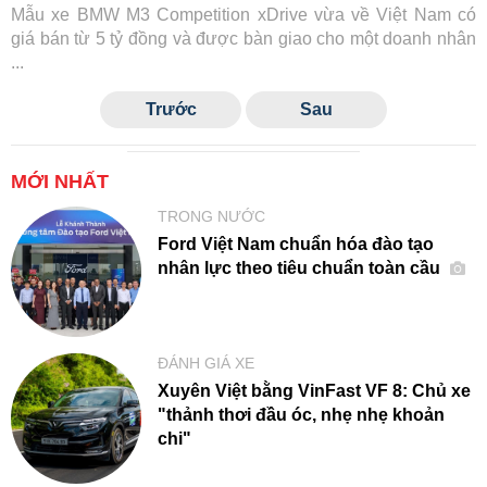
Mẫu xe BMW M3 Competition xDrive vừa về Việt Nam có
giá bán từ 5 tỷ đồng và được bàn giao cho một doanh nhân
...
Trước
Sau
MỚI NHẤT
TRONG NƯỚC
Ford Việt Nam chuẩn hóa đào tạo
nhân lực theo tiêu chuẩn toàn cầu
ĐÁNH GIÁ XE
Xuyên Việt bằng VinFast VF 8: Chủ xe
"thảnh thơi đầu óc, nhẹ nhẹ khoản
chi"