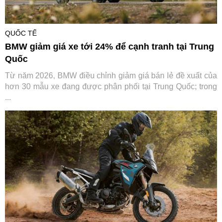
QUỐC TẾ
BMW giảm giá xe tới 24% để cạnh tranh tại Trung
Quốc
Từ năm 2026, BMW điều chỉnh giảm giá bán lẻ đề xuất của
hơn 30 mẫu xe đang được phân phối tại Trung Quốc; trong
...