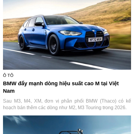
Ô TÔ
BMW đẩy mạnh dòng hiệu suất cao M tại Việt
Nam
Sau M3, M4, XM, đơn vị phân phối BMW (Thaco) có kế
hoạch bán thêm các dòng như M2, M3 Touring trong 2026.