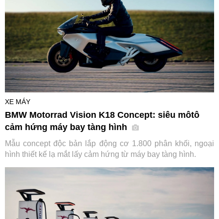
XE MÁY
BMW Motorrad Vision K18 Concept: siêu môtô
cảm hứng máy bay tàng hình
Mẫu concept độc bản lắp động cơ 1.800 phân khối, ngoại
hình thiết kế lạ mắt lấy cảm hứng từ máy bay tàng hình.