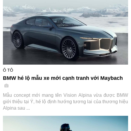
Ô TÔ
BMW hé lộ mẫu xe mới cạnh tranh với Maybach
Mẫu concept mới mang tên Vision Alpina vừa được BMW
giới thiệu tại Ý, hé lộ định hướng tương lai của thương hiệu
Alpina sau ...