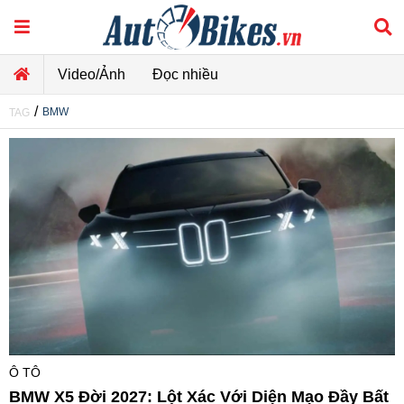
Video/Ảnh
Đọc nhiều
/
BMW
TAG
Ô TÔ
BMW X5 Đời 2027: Lột Xác Với Diện Mạo Đầy Bất