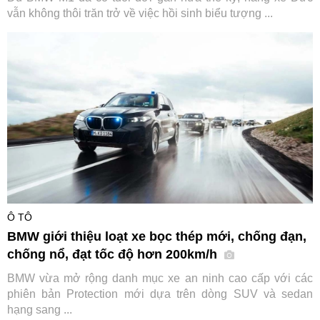
vẫn không thôi trăn trở về việc hồi sinh biểu tượng ...
Ô TÔ
BMW giới thiệu loạt xe bọc thép mới, chống đạn,
chống nổ, đạt tốc độ hơn 200km/h
BMW vừa mở rộng danh mục xe an ninh cao cấp với các
phiên bản Protection mới dựa trên dòng SUV và sedan
hạng sang ...