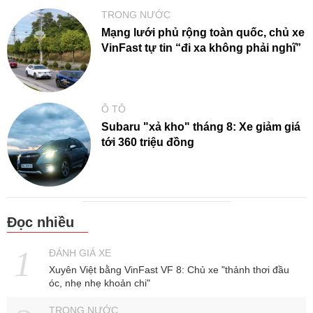
TRONG NƯỚC
Mạng lưới phủ rộng toàn quốc, chủ xe
VinFast tự tin “đi xa không phải nghĩ”
Ô TÔ
Subaru "xả kho" tháng 8: Xe giảm giá
tới 360 triệu đồng
Đọc nhiều
ĐÁNH GIÁ XE
Xuyên Việt bằng VinFast VF 8: Chủ xe "thảnh thơi đầu
óc, nhẹ nhẹ khoản chi"
TRONG NƯỚC