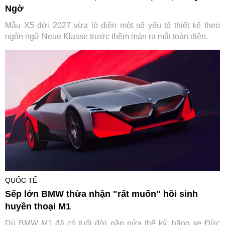
Ngờ
Mẫu X5 đời 2027 vừa lộ diện một số yếu tố thiết kế theo
ngôn ngữ Neue Klasse trước thềm màn ra mắt toàn diện.
QUỐC TẾ
Sếp lớn BMW thừa nhận "rất muốn" hồi sinh
huyền thoại M1
Dù BMW M1 đã có tuổi đời gần nửa thế kỷ, hãng xe Đức