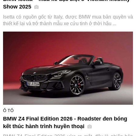
Show 2025
Isetta có nguồn gốc từ Italy, được BMW mua bản quyền và
thiết kế lại và trở thành mẫu xe cứu tinh ở thời hậu ...
Ô TÔ
BMW Z4 Final Edition 2026 - Roadster đen bóng
kết thúc hành trình huyền thoại