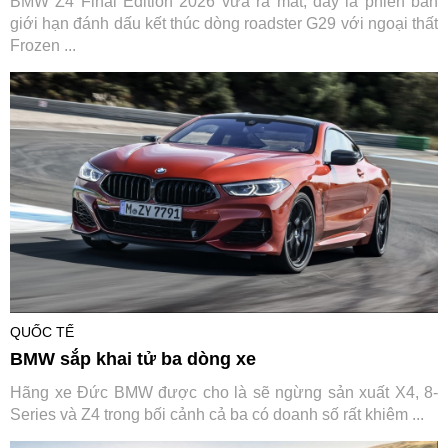
BMW Z4 Final Edition 2026 vừa ra mắt, đây là phiên bản
giới hạn đánh dấu kết thúc dòng roadster G29 với ngoại thất
Frozen ...
QUỐC TẾ
BMW sắp khai tử ba dòng xe
Hãng xe Đức BMW được cho là sẽ ngừng sản xuất X4, 8-
Series và Z4 trong bối cảnh cả ba có doanh số rất khiêm ...