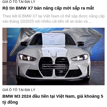
GIÁ Ô TÔ TẠI ĐẠI LÝ
Rộ tin BMW X7 bản nâng cấp mới sắp ra mắt
Theo tiết lộ BMW X7 tại Việt Nam có thể sắp được nâng cấp
vào tháng 10/2025 với nhiều cải tiến về an toàn và ...
GIÁ Ô TÔ TẠI ĐẠI LÝ
BMW M3 2024 đầu tiên tại Việt Nam, giá khoảng 5
tỷ đồng