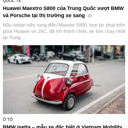
QUỐC TẾ
Huawei Maextro S800 của Trung Quốc vượt BMW
và Porsche tại thị trường xe sang
Mẫu sedan siêu sang điện Maextro S800, hợp tác phát triển
giữa Huawei và JAC, đã trở thành chiếc xe bán chạy nhất
tại Trung ...
Ô TÔ
BMW Isetta – mẫu xe đặc biệt ở Vietnam Mobility