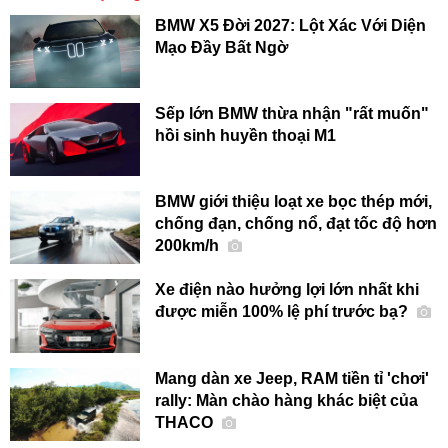
BMW X5 Đời 2027: Lột Xác Với Diện
Mạo Đầy Bất Ngờ
Sếp lớn BMW thừa nhận "rất muốn"
hồi sinh huyền thoại M1
BMW giới thiệu loạt xe bọc thép mới,
chống đạn, chống nổ, đạt tốc độ hơn
200km/h
Xe điện nào hưởng lợi lớn nhất khi
được miễn 100% lệ phí trước bạ?
Mang dàn xe Jeep, RAM tiền tỉ 'chơi'
rally: Màn chào hàng khác biệt của
THACO