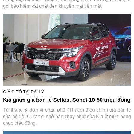
gói bảo hiểm vật chất đến khuyến mại tiền mặt.
GIÁ Ô TÔ TẠI ĐẠI LÝ
Kia giảm giá bán lẻ Seltos, Sonet 10-50 triệu đồng
Từ tháng 3, đơn vị phân phối (Thaco) điều chỉnh giá bán lẻ
của bộ đôi CUV cỡ nhỏ bán chạy nhất của Kia ở mức hàng
chục triệu đồng.