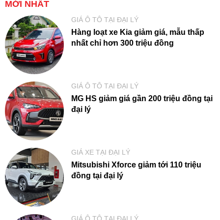
MỚI NHẤT
GIÁ Ô TÔ TẠI ĐẠI LÝ
Hàng loạt xe Kia giảm giá, mẫu thấp
nhất chỉ hơn 300 triệu đồng
GIÁ Ô TÔ TẠI ĐẠI LÝ
MG HS giảm giá gần 200 triệu đồng tại
đại lý
GIÁ XE TẠI ĐẠI LÝ
Mitsubishi Xforce giảm tới 110 triệu
đồng tại đại lý
GIÁ Ô TÔ TẠI ĐẠI LÝ