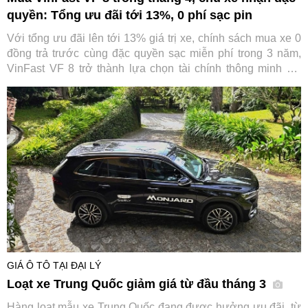
quyền: Tổng ưu đãi tới 13%, 0 phí sạc pin
Với tổng ưu đãi lên tới 13% giá trị xe, chính sách mua xe 0
đồng trả trước cùng đặc quyền sạc miễn phí trong 3 năm,
VinFast VF 8 trở thành lựa chọn tài chính thông minh khi
trực tiếp “cắt giảm” những khoản chi lớn nhất trong suốt
vòng đời xe.
GIÁ Ô TÔ TẠI ĐẠI LÝ
Loạt xe Trung Quốc giảm giá từ đầu tháng 3
Hàng loạt mẫu xe Trung Quốc đang được hưởng ưu đãi, từ