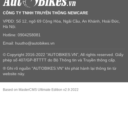
CÔNG TY TNHH TRUYỀN THÔNG NEWCARE
VPĐD: Số 12, ngõ 69 Cộng Hòa, Ngãi Cầu, An Khánh, Hoài Đức,
Hà Nội.
Hotline: 0904258081
Email: huutho@autobikes.vn
© Copyright 2016-2022 "AUTOBIKES.VN", All rights reserved. Giấy
phép số 407/GP-BTTTT do Bộ Thông tin và Truyền thông cấp.
® Ghi rõ nguồn "AUTOBIKES.VN" khi phát hành lại thông tin từ
website này.
Based on MasterCMS Ultimate Edition v2.9 2022