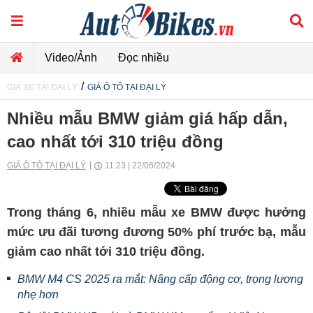
Video/Ảnh
Đọc nhiều
/
GIÁ XE TẠI ĐẠI LÝ
GIÁ Ô TÔ TẠI ĐẠI LÝ
Nhiều mẫu BMW giảm giá hấp dẫn,
cao nhất tới 310 triệu đồng
GIÁ Ô TÔ TẠI ĐẠI LÝ
11:23 | 22/06/2024
Trong tháng 6, nhiều mẫu xe BMW được hưởng
mức ưu đãi tương đương 50% phí trước bạ, mẫu
giảm cao nhất tới 310 triệu đồng.
BMW M4 CS 2025 ra mắt: Nâng cấp động cơ, trọng lượng
nhẹ hơn