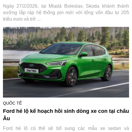
Ngày 27/2/2026, tại Mladá Boleslav, Skoda khánh thành
xưởng lắp ráp hệ thống pin mới với tổng vốn đầu tư 205
triệu euro và trở ...
QUỐC TẾ
Ford hé lộ kế hoạch hồi sinh dòng xe con tại châu
Âu
Ford hé lộ có thể sẽ bổ sung các mẫu xe sedan và