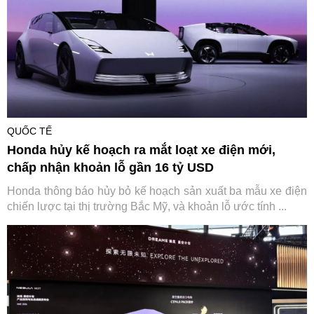
QUỐC TẾ
Honda hủy kế hoạch ra mắt loạt xe điện mới,
chấp nhận khoản lỗ gần 16 tỷ USD
Honda thông báo hủy bỏ kế hoạch sản xuất ba mẫu xe điện
chiến lược tại thị trường Bắc Mỹ, và khoản lỗ ước tính ...