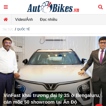
Video/Ảnh
Đọc nhiều
/
QUỐC TẾ
TIN TỨC
VinFast khai trương đại lý 3S ở Bengaluru,
cán mốc 50 showroom tại Ấn Độ