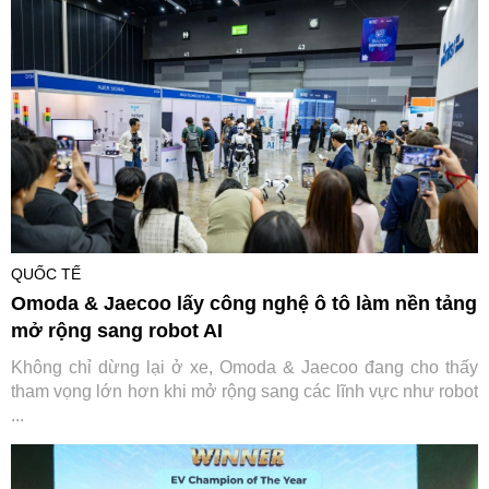
QUỐC TẾ
Omoda & Jaecoo lấy công nghệ ô tô làm nền tảng
mở rộng sang robot AI
Không chỉ dừng lại ở xe, Omoda & Jaecoo đang cho thấy
tham vọng lớn hơn khi mở rộng sang các lĩnh vực như robot
...