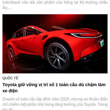
hatchback vào dải sản phẩm của hãng tại thị trường châu
Âu ...
QUỐC TẾ
Toyota giữ vững vị trí số 1 toàn cầu dù chậm làm
xe điện
Doanh số toàn cầu lập đỉnh năm 2025, nhưng xe thuần điện
chỉ chiếm một phần nhỏ trong tăng trưởng của Toyota. Trong
khi đó, ...