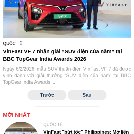
QUỐC TẾ
VinFast VF 7 nhận giải “SUV điện của năm” tại
BBC TopGear India Awards 2026
Ngày 6/2/2026, mẫu SUV thuần điện VinFast VF 7 đã được
vinh danh với giải thưởng “SUV điện của năm” tại BBC
TopGear India Awards ...
Trước
Sau
MỚI NHẤT
QUỐC TẾ
VinFast "bứt tốc" Philippines: Mở liền