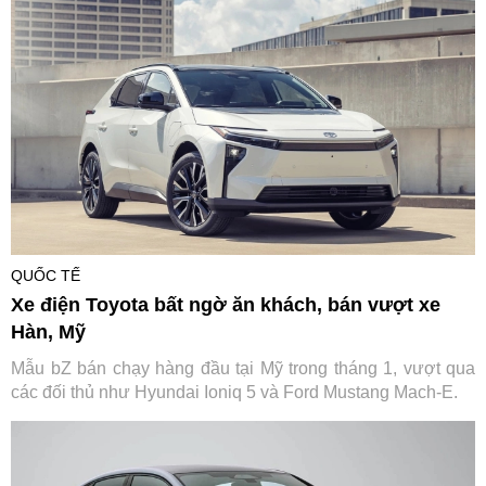
QUỐC TẾ
Xe điện Toyota bất ngờ ăn khách, bán vượt xe
Hàn, Mỹ
Mẫu bZ bán chạy hàng đầu tại Mỹ trong tháng 1, vượt qua
các đối thủ như Hyundai Ioniq 5 và Ford Mustang Mach-E.