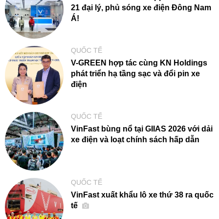
21 đại lý, phủ sóng xe điện Đông Nam
Á!
QUỐC TẾ
V-GREEN hợp tác cùng KN Holdings
phát triển hạ tầng sạc và đổi pin xe
điện
QUỐC TẾ
VinFast bùng nổ tại GIIAS 2026 với dải
xe điện và loạt chính sách hấp dẫn
QUỐC TẾ
VinFast xuất khẩu lô xe thứ 38 ra quốc
tế