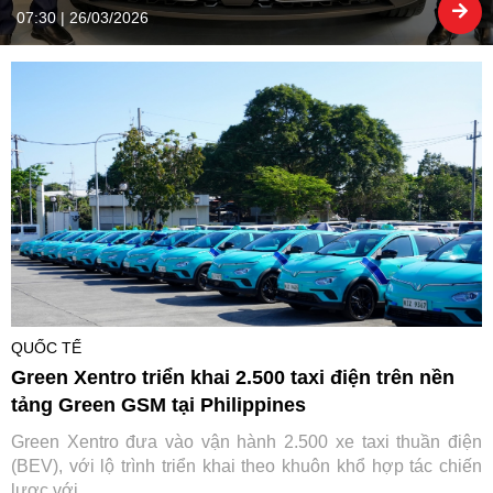
07:30 | 26/03/2026
QUỐC TẾ
Green Xentro triển khai 2.500 taxi điện trên nền
tảng Green GSM tại Philippines
Green Xentro đưa vào vận hành 2.500 xe taxi thuần điện
(BEV), với lộ trình triển khai theo khuôn khổ hợp tác chiến
lược với ...