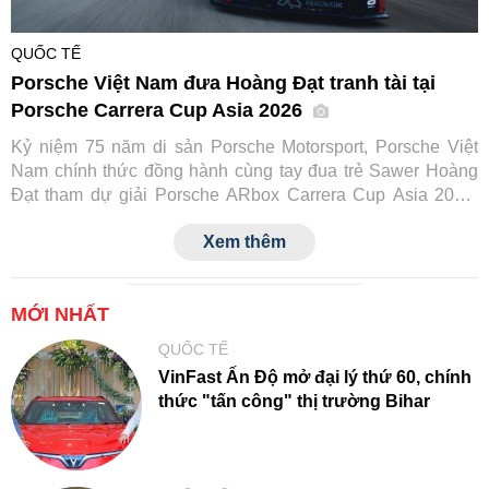
QUỐC TẾ
Porsche Việt Nam đưa Hoàng Đạt tranh tài tại
Porsche Carrera Cup Asia 2026
Kỷ niệm 75 năm di sản Porsche Motorsport, Porsche Việt
Nam chính thức đồng hành cùng tay đua trẻ Sawer Hoàng
Đạt tham dự giải Porsche ARbox Carrera Cup Asia 2026.
Đây là lần đầu tiên một tay đua Việt Nam tranh tài tại đấu
Xem thêm
trường danh giá này, đồng thời đánh dấu cột mốc mới trong
hành trình phát triển văn hóa xe thể thao của Porsche tại
Việt Nam.
MỚI NHẤT
QUỐC TẾ
VinFast Ấn Độ mở đại lý thứ 60, chính
thức "tấn công" thị trường Bihar