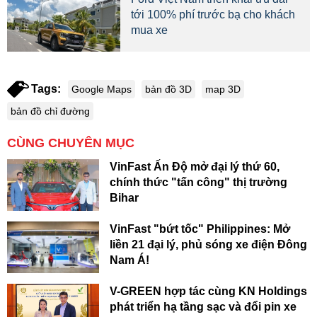
tới 100% phí trước bạ cho khách
mua xe
Tags:
Google Maps
bản đồ 3D
map 3D
bản đồ chỉ đường
CÙNG CHUYÊN MỤC
VinFast Ấn Độ mở đại lý thứ 60,
chính thức "tấn công" thị trường
Bihar
VinFast "bứt tốc" Philippines: Mở
liền 21 đại lý, phủ sóng xe điện Đông
Nam Á!
V-GREEN hợp tác cùng KN Holdings
phát triển hạ tầng sạc và đổi pin xe