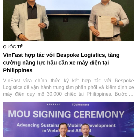
QUỐC TẾ
VinFast hợp tác với Bespoke Logistics, tăng
cường năng lực hậu cần xe máy điện tại
Philippines
VinFast vừa chính thức ký kết hợp tác với Bespoke
Logistics để vận hành trung tâm phân phối và kiểm định xe
máy điện quy mô 30.000 chiếc tại Philippines. Bước đi
chiến lược này không chỉ giúp tối ưu hóa chuỗi cung ứng
toàn cầu của hãng xe Việt mà còn đặt nền móng vững chắc
cho hệ sinh thái di chuyển xanh toàn diện tại quốc gia vạn
đảo.