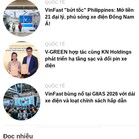
QUỐC TẾ
VinFast "bứt tốc" Philippines: Mở liền
21 đại lý, phủ sóng xe điện Đông Nam
Á!
QUỐC TẾ
V-GREEN hợp tác cùng KN Holdings
phát triển hạ tầng sạc và đổi pin xe
điện
QUỐC TẾ
VinFast bùng nổ tại GIIAS 2026 với dải
xe điện và loạt chính sách hấp dẫn
Đọc nhiều