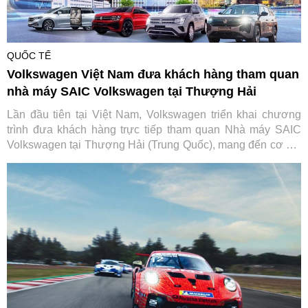
QUỐC TẾ
Volkswagen Việt Nam đưa khách hàng tham quan
nhà máy SAIC Volkswagen tại Thượng Hải
Lần đầu tiên tại Việt Nam, Volkswagen triển khai chương
trình đưa khách hàng trực tiếp tham quan Nhà máy SAIC
Volkswagen tại Thượng Hải (Trung Quốc), mang đến cơ hội
tìm hiểu quy trình sản xuất và các tiêu chuẩn toàn cầu phía
sau mỗi chiếc xe của thương hiệu Đức.