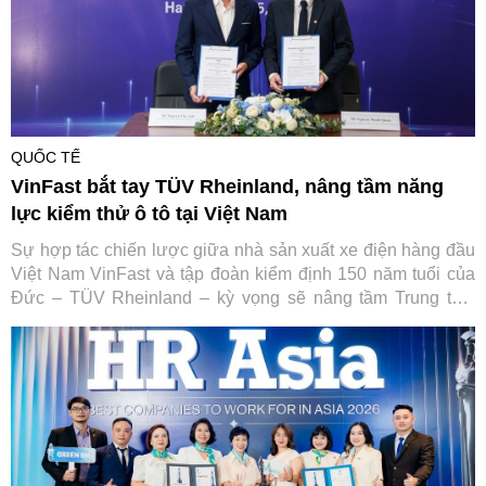
QUỐC TẾ
VinFast bắt tay TÜV Rheinland, nâng tầm năng
lực kiểm thử ô tô tại Việt Nam
Sự hợp tác chiến lược giữa nhà sản xuất xe điện hàng đầu
Việt Nam VinFast và tập đoàn kiểm định 150 năm tuổi của
Đức – TÜV Rheinland – kỳ vọng sẽ nâng tầm Trung tâm
Thử nghiệm VinFast đạt chuẩn quốc tế, từng bước đưa Việt
Nam trở thành trung tâm dịch vụ kỹ thuật ô tô của toàn khu
vực.