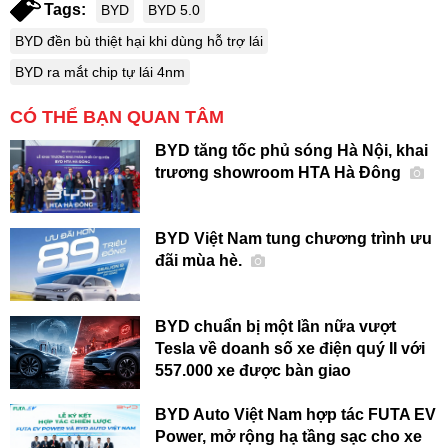
Tags:
BYD
BYD 5.0
BYD đền bù thiệt hại khi dùng hỗ trợ lái
BYD ra mắt chip tự lái 4nm
CÓ THỂ BẠN QUAN TÂM
BYD tăng tốc phủ sóng Hà Nội, khai
trương showroom HTA Hà Đông
BYD Việt Nam tung chương trình ưu
đãi mùa hè.
BYD chuẩn bị một lần nữa vượt
Tesla về doanh số xe điện quý II với
557.000 xe được bàn giao
BYD Auto Việt Nam hợp tác FUTA EV
Power, mở rộng hạ tầng sạc cho xe