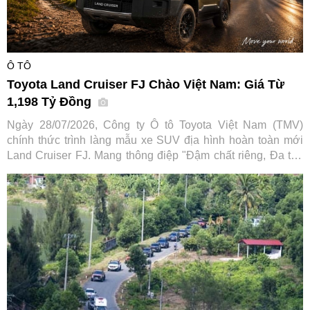
Ô TÔ
Toyota Land Cruiser FJ Chào Việt Nam: Giá Từ
1,198 Tỷ Đồng
Ngày 28/07/2026, Công ty Ô tô Toyota Việt Nam (TMV)
chính thức trình làng mẫu xe SUV địa hình hoàn toàn mới
Land Cruiser FJ. Mang thông điệp "Đậm chất riêng, Đa trải
nghiệm", tân binh dòng SUV hứa hẹn mở rộng tệp khách
hàng tiếp cận dòng xe huyền thoại vốn đã có lịch sử hơn 70
năm của hãng xe Nhật Bản.