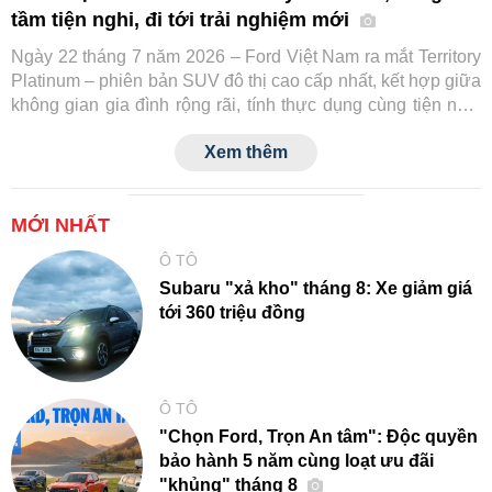
tầm tiện nghi, đi tới trải nghiệm mới
Ngày 22 tháng 7 năm 2026 – Ford Việt Nam ra mắt Territory
Platinum – phiên bản SUV đô thị cao cấp nhất, kết hợp giữa
không gian gia đình rộng rãi, tính thực dụng cùng tiện nghi
và công nghệ an toàn tiệm cận xe sang.
Xem thêm
MỚI NHẤT
Ô TÔ
Subaru "xả kho" tháng 8: Xe giảm giá
tới 360 triệu đồng
Ô TÔ
"Chọn Ford, Trọn An tâm": Độc quyền
bảo hành 5 năm cùng loạt ưu đãi
"khủng" tháng 8