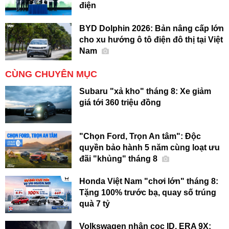
điện
BYD Dolphin 2026: Bản nâng cấp lớn
cho xu hướng ô tô điện đô thị tại Việt
Nam
CÙNG CHUYÊN MỤC
Subaru "xả kho" tháng 8: Xe giảm
giá tới 360 triệu đồng
"Chọn Ford, Trọn An tâm": Độc
quyền bảo hành 5 năm cùng loạt ưu
đãi "khủng" tháng 8
Honda Việt Nam "chơi lớn" tháng 8:
Tặng 100% trước bạ, quay số trúng
quà 7 tỷ
Volkswagen nhận cọc ID. ERA 9X: