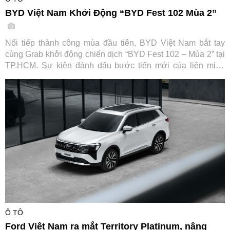
BYD Việt Nam Khởi Động “BYD Fest 102 Mùa 2”
Nối tiếp thành công mùa đầu tiên, BYD Việt Nam bắt tay
cùng Grab khởi động chiến dịch “BYD Fest 102 – Mùa 2” tại
TP.HCM. Sự kiện đánh dấu bước tiến mới của liên minh
cùng các đối tác tài chính và hạ tầng sạc, hướng tới thúc
đẩy chuyển đổi xanh cho ngành vận tải dịch vụ tại Việt Nam.
Ô TÔ
Ford Việt Nam ra mắt Territory Platinum, nâng