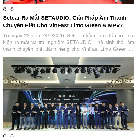
Ô TÔ
Setcar Ra Mắt SETAUDIO: Giải Pháp Âm Thanh
Chuyên Biệt Cho VinFast Limo Green & MPV7
Từ ngày 22 đến 24/7/2026, Setcar chính thức tổ chức sự
kiện ra mắt và trải nghiệm SETAUDIO - hệ sinh thái âm
thanh chuyên biệt dành riêng cho VinFast Limo Green và
MPV7, mang đến cơ hội so sánh thực tế cùng ưu đãi "Thu
cũ đổi mới" tiết kiệm tới 7,2 triệu đồng.
Ô TÔ