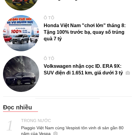
Ô TÔ
Honda Việt Nam "chơi lớn" tháng 8:
Tặng 100% trước bạ, quay số trúng
quà 7 tỷ
Ô TÔ
Volkswagen nhận cọc ID. ERA 9X:
SUV điện đi 1.651 km, giá dưới 3 tỷ
Đọc nhiều
TRONG NƯỚC
Piaggio Việt Nam cùng Vespisti tôn vinh di sản gần 80
năm của Vespa