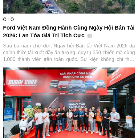
Ô TÔ
Ford Việt Nam Đồng Hành Cùng Ngày Hội Bán Tải
2026: Lan Tỏa Giá Trị Tích Cực
Sau ba năm chờ đợi, Ngày hội Bán tải Việt Nam 2026 đã
chính thức tái xuất đầy ấn tượng, quy tụ 350 chiến mã cùng
1.000 thành viên trên toàn quốc. Sự kiện không chỉ thỏa
lòng người đam mê mà còn ghi dấu ấn đậm nét của Ford
Việt Nam trong hành trình gắn kết và lan tỏa giá trị tích cực
cho cộng đồng.