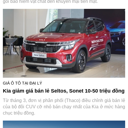
gói bảo hiểm vật chất đến khuyến mại tiền mặt.
GIÁ Ô TÔ TẠI ĐẠI LÝ
Kia giảm giá bán lẻ Seltos, Sonet 10-50 triệu đồng
Từ tháng 3, đơn vị phân phối (Thaco) điều chỉnh giá bán lẻ
của bộ đôi CUV cỡ nhỏ bán chạy nhất của Kia ở mức hàng
chục triệu đồng.