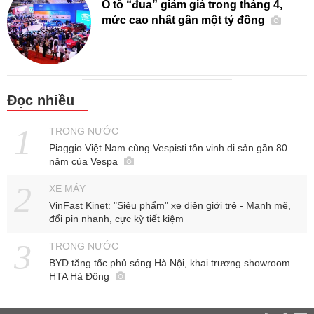
Ô tô “đua” giảm giá trong tháng 4,
mức cao nhất gần một tỷ đồng
Đọc nhiều
TRONG NƯỚC
Piaggio Việt Nam cùng Vespisti tôn vinh di sản gần 80
năm của Vespa
XE MÁY
VinFast Kinet: "Siêu phẩm" xe điện giới trẻ - Mạnh mẽ,
đổi pin nhanh, cực kỳ tiết kiệm
TRONG NƯỚC
BYD tăng tốc phủ sóng Hà Nội, khai trương showroom
HTA Hà Đông