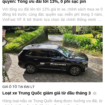
quyền: Tổng ưu đãi tới 13%, 0 phí sạc pin
Với tổng ưu đãi lên tới 13% giá trị xe, chính sách mua xe 0
đồng trả trước cùng đặc quyền sạc miễn phí trong 3 năm,
VinFast VF 8 trở thành lựa chọn tài chính thông minh khi
trực tiếp “cắt giảm” những khoản chi lớn nhất trong suốt
vòng đời xe.
GIÁ Ô TÔ TẠI ĐẠI LÝ
Loạt xe Trung Quốc giảm giá từ đầu tháng 3
Hàng loạt mẫu xe Trung Quốc đang được hưởng ưu đãi, từ