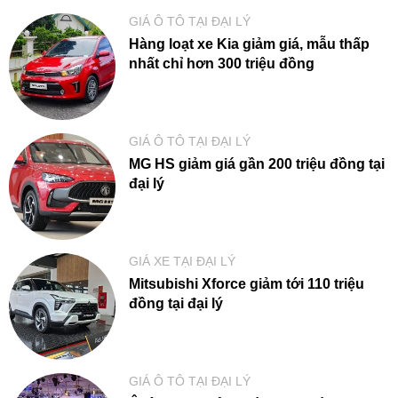
GIÁ Ô TÔ TẠI ĐẠI LÝ
Hàng loạt xe Kia giảm giá, mẫu thấp
nhất chỉ hơn 300 triệu đồng
GIÁ Ô TÔ TẠI ĐẠI LÝ
MG HS giảm giá gần 200 triệu đồng tại
đại lý
GIÁ XE TẠI ĐẠI LÝ
Mitsubishi Xforce giảm tới 110 triệu
đồng tại đại lý
GIÁ Ô TÔ TẠI ĐẠI LÝ