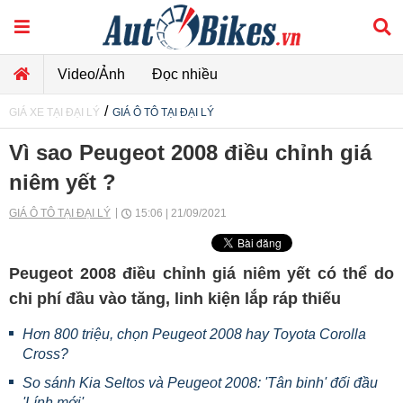
Video/Ảnh
Đọc nhiều
/
GIÁ XE TẠI ĐẠI LÝ
GIÁ Ô TÔ TẠI ĐẠI LÝ
Vì sao Peugeot 2008 điều chỉnh giá
niêm yết ?
GIÁ Ô TÔ TẠI ĐẠI LÝ
15:06 | 21/09/2021
Peugeot 2008 điều chỉnh giá niêm yết có thể do
chi phí đầu vào tăng, linh kiện lắp ráp thiếu
Hơn 800 triệu, chọn Peugeot 2008 hay Toyota Corolla
Cross?
So sánh Kia Seltos và Peugeot 2008: 'Tân binh' đối đầu
'Lính mới'