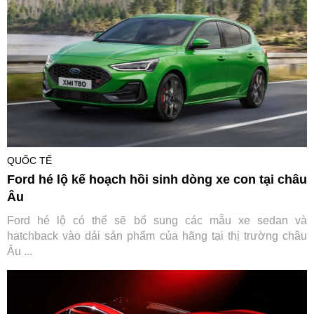
QUỐC TẾ
Ford hé lộ kế hoạch hồi sinh dòng xe con tại châu
Âu
Ford hé lộ có thể sẽ bổ sung các mẫu xe sedan và
hatchback vào dải sản phẩm của hãng tại thị trường châu
Âu ...