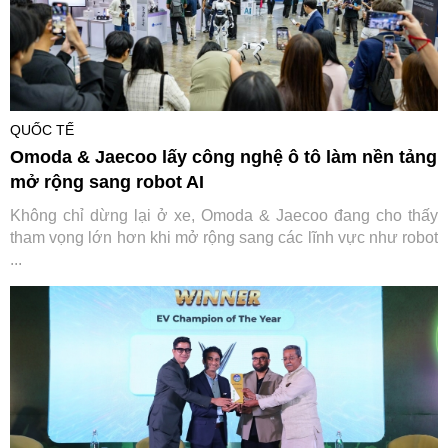
QUỐC TẾ
Omoda & Jaecoo lấy công nghệ ô tô làm nền tảng
mở rộng sang robot AI
Không chỉ dừng lại ở xe, Omoda & Jaecoo đang cho thấy
tham vọng lớn hơn khi mở rộng sang các lĩnh vực như robot
...