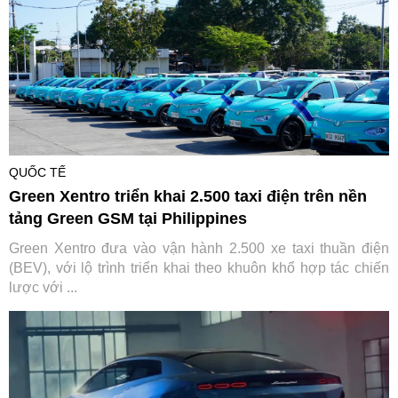
QUỐC TẾ
Green Xentro triển khai 2.500 taxi điện trên nền
tảng Green GSM tại Philippines
Green Xentro đưa vào vận hành 2.500 xe taxi thuần điện
(BEV), với lộ trình triển khai theo khuôn khổ hợp tác chiến
lược với ...