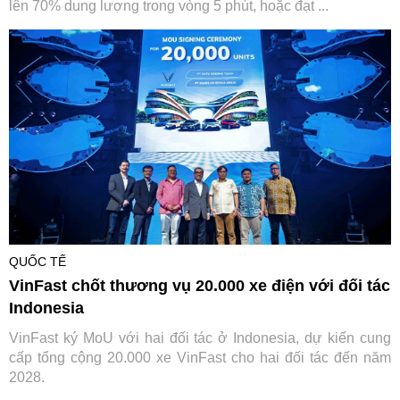
lên 70% dung lượng trong vòng 5 phút, hoặc đạt ...
QUỐC TẾ
VinFast chốt thương vụ 20.000 xe điện với đối tác
Indonesia
VinFast ký MoU với hai đối tác ở Indonesia, dự kiến cung
cấp tổng cộng 20.000 xe VinFast cho hai đối tác đến năm
2028.