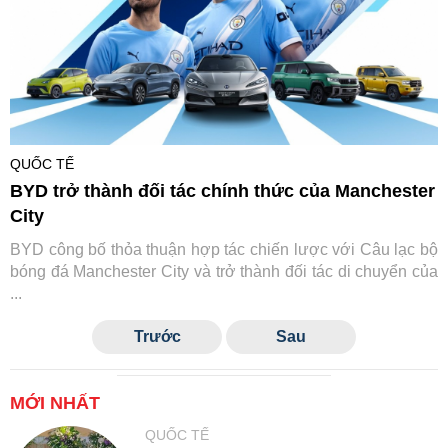
QUỐC TẾ
BYD trở thành đối tác chính thức của Manchester
City
BYD công bố thỏa thuận hợp tác chiến lược với Câu lạc bộ
bóng đá Manchester City và trở thành đối tác di chuyển của
...
Trước
Sau
MỚI NHẤT
QUỐC TẾ