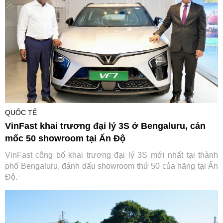
QUỐC TẾ
VinFast khai trương đại lý 3S ở Bengaluru, cán
mốc 50 showroom tại Ấn Độ
VinFast công bố khai trương đại lý 3S mới nhất tại thành
phố Bengaluru, đánh dấu showroom thứ 50 của hãng tại Ấn
Độ.