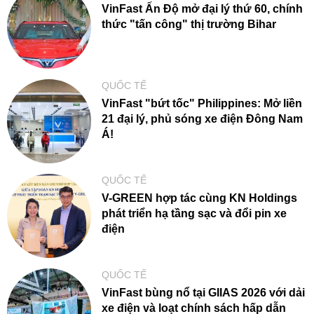
VinFast Ấn Độ mở đại lý thứ 60, chính
thức "tấn công" thị trường Bihar
QUỐC TẾ
VinFast "bứt tốc" Philippines: Mở liền
21 đại lý, phủ sóng xe điện Đông Nam
Á!
QUỐC TẾ
V-GREEN hợp tác cùng KN Holdings
phát triển hạ tầng sạc và đổi pin xe
điện
QUỐC TẾ
VinFast bùng nổ tại GIIAS 2026 với dải
xe điện và loạt chính sách hấp dẫn