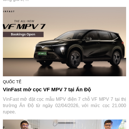
QUỐC TẾ
VinFast mở cọc VF MPV 7 tại Ấn Độ
VinFast mở đặt cọc mẫu MPV điện 7 chỗ VF MPV 7 tại thị
trường Ấn Độ từ ngày 02/04/2026, với mức cọc 21.000
rupee.