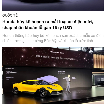
QUỐC TẾ
Honda hủy kế hoạch ra mắt loạt xe điện mới,
chấp nhận khoản lỗ gần 16 tỷ USD
Honda thông báo hủy bỏ kế hoạch sản xuất ba mẫu xe điện
chiến lược tại thị trường Bắc Mỹ, và khoản lỗ ước tính ...