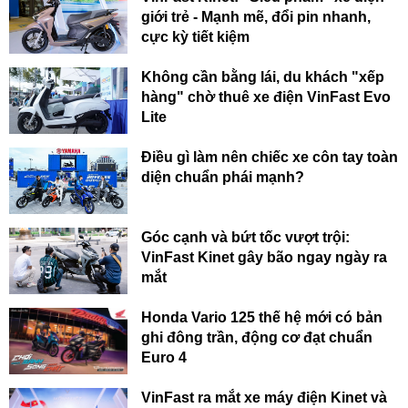
giới trẻ - Mạnh mẽ, đổi pin nhanh,
cực kỳ tiết kiệm
Không cần bằng lái, du khách "xếp
hàng" chờ thuê xe điện VinFast Evo
Lite
Điều gì làm nên chiếc xe côn tay toàn
diện chuẩn phái mạnh?
Góc cạnh và bứt tốc vượt trội:
VinFast Kinet gây bão ngay ngày ra
mắt
Honda Vario 125 thế hệ mới có bản
ghi đông trần, động cơ đạt chuẩn
Euro 4
VinFast ra mắt xe máy điện Kinet và