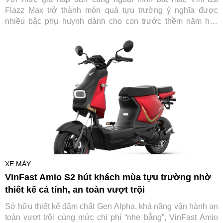
Flazz Max trở thành món quà tựu trường ý nghĩa được
nhiều bậc phụ huynh dành cho con trước thềm năm học
mới.
XE MÁY
VinFast Amio S2 hút khách mùa tựu trường nhờ
thiết kế cá tính, an toàn vượt trội
Sở hữu thiết kế đậm chất Gen Alpha, khả năng vận hành an
toàn vượt trội cùng mức chi phí “nhẹ bẫng”, VinFast Amio