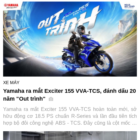
hợp lứa tuổi, vận hành an toàn và không yêu cầu bằng lái,
Amio S2 được kỳ vọng trở thành lựa chọn đáng cân nhắc
cho các gia đình khi tìm phương tiện đến trường cho con
em.
XE MÁY
Yamaha ra mắt Exciter 155 VVA-TCS, đánh dấu 20
năm "Out trình"
Yamaha ra mắt Exciter 155 VVA-TCS hoàn toàn mới, sở
hữu động cơ 18.5 PS chuẩn R-Series và lần đầu tiên tích
hợp bộ đôi công nghệ ABS - TCS. Đây cũng là cột mốc kỷ
niệm 20 năm thống trị phân khúc của huyền thoại xe côn tay
này.