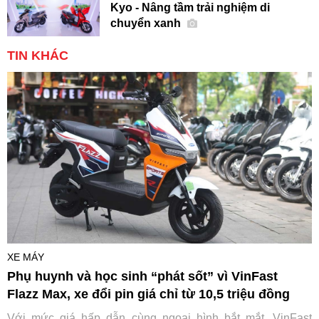
Kyo - Nâng tầm trải nghiệm di
chuyển xanh
TIN KHÁC
XE MÁY
Phụ huynh và học sinh “phát sốt” vì VinFast
Flazz Max, xe đổi pin giá chỉ từ 10,5 triệu đồng
Với mức giá hấp dẫn cùng ngoại hình bắt mắt, VinFast