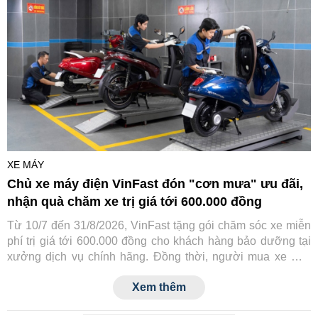
XE MÁY
Chủ xe máy điện VinFast đón "cơn mưa" ưu đãi,
nhận quà chăm xe trị giá tới 600.000 đồng
Từ 10/7 đến 31/8/2026, VinFast tặng gói chăm sóc xe miễn
phí trị giá tới 600.000 đồng cho khách hàng bảo dưỡng tại
xưởng dịch vụ chính hãng. Đồng thời, người mua xe mới
cũng được hưởng nhiều ưu đãi hấp dẫn, giúp chi phí sở
Xem thêm
hữu và sử dụng xe điện trở nên tiết kiệm hơn.