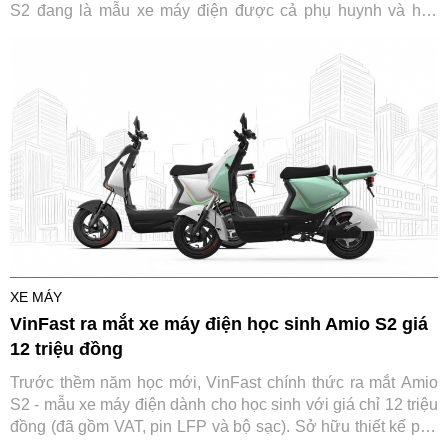
S2 đang là mẫu xe máy điện được cả phụ huynh và học
sinh săn đón trước thềm năm học mới.
XE MÁY
VinFast ra mắt xe máy điện học sinh Amio S2 giá
12 triệu đồng
Trước thềm năm học mới, VinFast chính thức ra mắt Amio
S2 - mẫu xe máy điện dành cho học sinh với giá chỉ 12 triệu
đồng (đã gồm VAT, pin LFP và bộ sạc). Sở hữu thiết kế phù