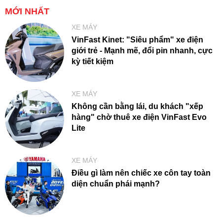
MỚI NHẤT
XE MÁY
VinFast Kinet: "Siêu phẩm" xe điện
giới trẻ - Mạnh mẽ, đổi pin nhanh, cực
kỳ tiết kiệm
XE MÁY
Không cần bằng lái, du khách "xếp
hàng" chờ thuê xe điện VinFast Evo
Lite
XE MÁY
Điều gì làm nên chiếc xe côn tay toàn
diện chuẩn phái mạnh?