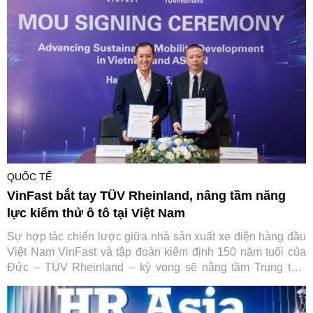
toàn cầu của hãng xe Việt mà còn đặt nền móng vững chắc
cho hệ sinh thái di chuyển xanh toàn diện tại quốc gia vạn
đảo.
QUỐC TẾ
VinFast bắt tay TÜV Rheinland, nâng tầm năng
lực kiểm thử ô tô tại Việt Nam
Sự hợp tác chiến lược giữa nhà sản xuất xe điện hàng đầu
Việt Nam VinFast và tập đoàn kiểm định 150 năm tuổi của
Đức – TÜV Rheinland – kỳ vọng sẽ nâng tầm Trung tâm
Thử nghiệm VinFast đạt chuẩn quốc tế, từng bước đưa Việt
Nam trở thành trung tâm dịch vụ kỹ thuật ô tô của toàn khu