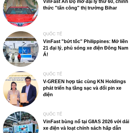
VinFast Ấn Độ mở đại lý thứ 60, chính
thức "tấn công" thị trường Bihar
QUỐC TẾ
VinFast "bứt tốc" Philippines: Mở liền
21 đại lý, phủ sóng xe điện Đông Nam
Á!
QUỐC TẾ
V-GREEN hợp tác cùng KN Holdings
phát triển hạ tầng sạc và đổi pin xe
điện
QUỐC TẾ
VinFast bùng nổ tại GIIAS 2026 với dải
xe điện và loạt chính sách hấp dẫn