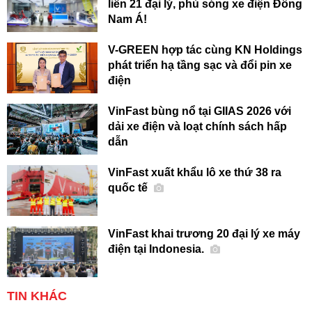
liền 21 đại lý, phủ sóng xe điện Đông
Nam Á!
V-GREEN hợp tác cùng KN Holdings
phát triển hạ tầng sạc và đổi pin xe
điện
VinFast bùng nổ tại GIIAS 2026 với
dải xe điện và loạt chính sách hấp
dẫn
VinFast xuất khẩu lô xe thứ 38 ra
quốc tế
VinFast khai trương 20 đại lý xe máy
điện tại Indonesia.
TIN KHÁC