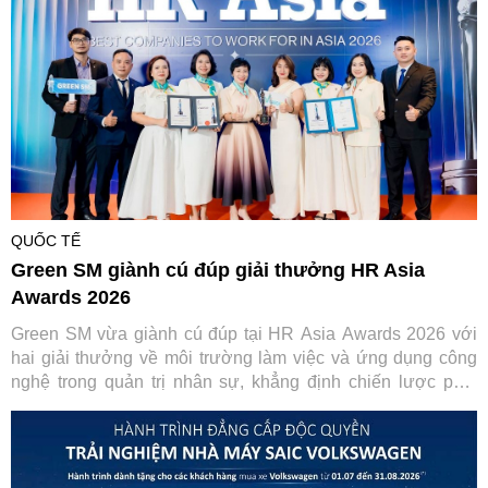
vực.
QUỐC TẾ
Green SM giành cú đúp giải thưởng HR Asia
Awards 2026
Green SM vừa giành cú đúp tại HR Asia Awards 2026 với
hai giải thưởng về môi trường làm việc và ứng dụng công
nghệ trong quản trị nhân sự, khẳng định chiến lược phát
triển con người gắn với chuyển đổi số.