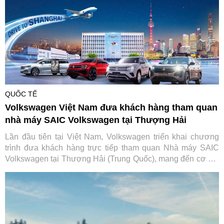
QUỐC TẾ
Volkswagen Việt Nam đưa khách hàng tham quan
nhà máy SAIC Volkswagen tại Thượng Hải
Lần đầu tiên tại Việt Nam, Volkswagen triển khai chương
trình đưa khách hàng trực tiếp tham quan Nhà máy SAIC
Volkswagen tại Thượng Hải (Trung Quốc), mang đến cơ hội
tìm hiểu quy trình sản xuất và các tiêu chuẩn toàn cầu phía
sau mỗi chiếc xe của thương hiệu Đức.