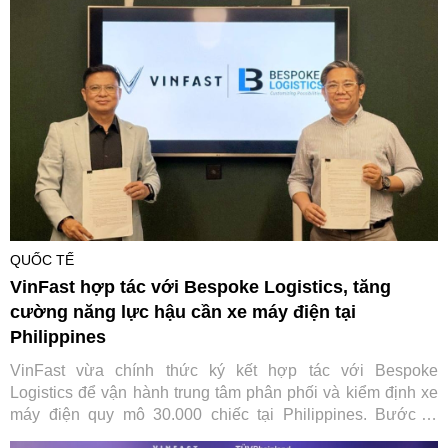
QUỐC TẾ
VinFast hợp tác với Bespoke Logistics, tăng
cường năng lực hậu cần xe máy điện tại
Philippines
VinFast vừa chính thức ký kết hợp tác với Bespoke
Logistics để vận hành trung tâm phân phối và kiểm định xe
máy điện quy mô 30.000 chiếc tại Philippines. Bước đi
chiến lược này không chỉ giúp tối ưu hóa chuỗi cung ứng