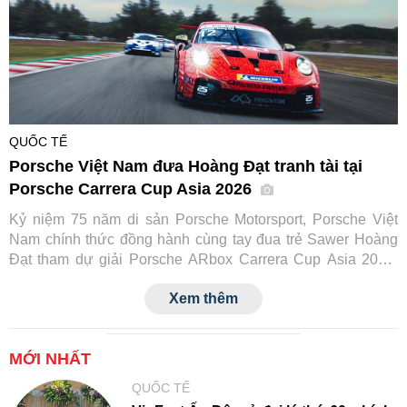
QUỐC TẾ
Porsche Việt Nam đưa Hoàng Đạt tranh tài tại
Porsche Carrera Cup Asia 2026
Kỷ niệm 75 năm di sản Porsche Motorsport, Porsche Việt
Nam chính thức đồng hành cùng tay đua trẻ Sawer Hoàng
Đạt tham dự giải Porsche ARbox Carrera Cup Asia 2026.
Đây là lần đầu tiên một tay đua Việt Nam tranh tài tại đấu
Xem thêm
trường danh giá này, đồng thời đánh dấu cột mốc mới trong
hành trình phát triển văn hóa xe thể thao của Porsche tại
Việt Nam.
MỚI NHẤT
QUỐC TẾ