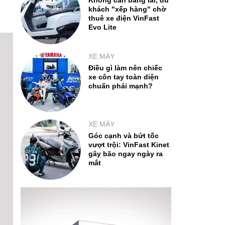
Không cần bằng lái, du
khách "xếp hàng" chờ
thuê xe điện VinFast
Evo Lite
XE MÁY
Điều gì làm nên chiếc
xe côn tay toàn diện
chuẩn phái mạnh?
XE MÁY
Góc cạnh và bứt tốc
vượt trội: VinFast Kinet
gây bão ngay ngày ra
mắt