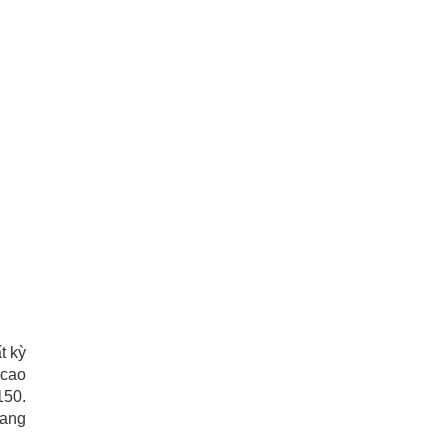
t kỳ
 cao
150.
mang