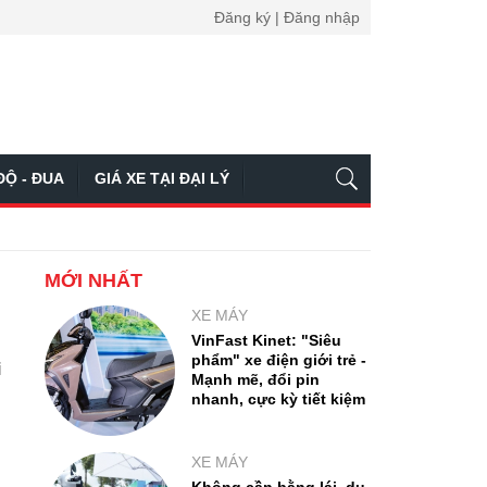
Đăng ký | Đăng nhập
ĐỘ - ĐUA
GIÁ XE TẠI ĐẠI LÝ
MỚI NHẤT
XE MÁY
VinFast Kinet: "Siêu
phẩm" xe điện giới trẻ -
i
Mạnh mẽ, đổi pin
nhanh, cực kỳ tiết kiệm
XE MÁY