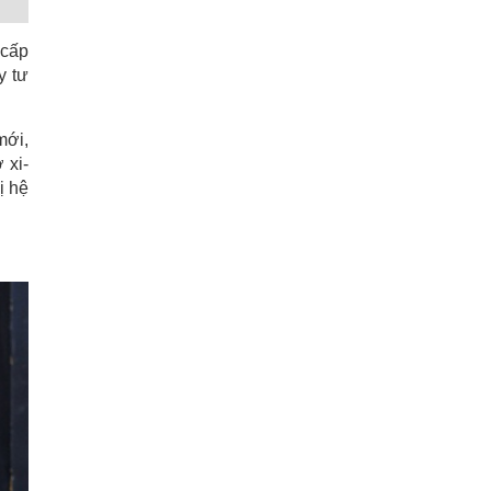
 cấp
y tư
mới,
 xi-
ị hệ