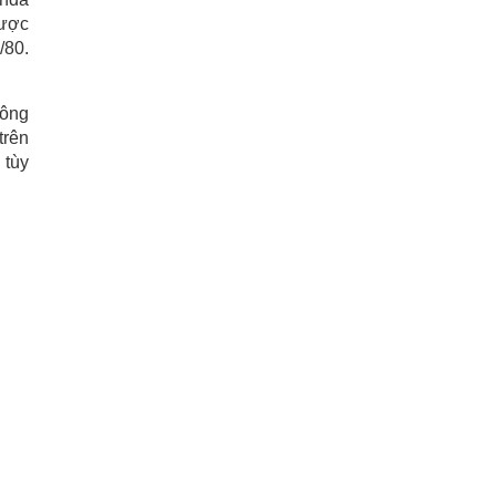
được
/80.
công
trên
 tùy