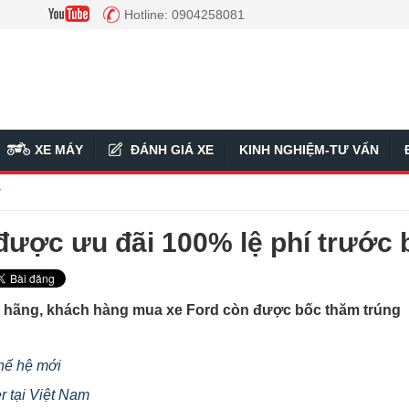
Hotline: 0904258081
XE MÁY
ĐÁNH GIÁ XE
KINH NGHIỆM-TƯ VẤN
ý
được ưu đãi 100% lệ phí trước 
ừ hãng, khách hàng mua xe Ford còn được bốc thăm trúng
hế hệ mới
r tại Việt Nam