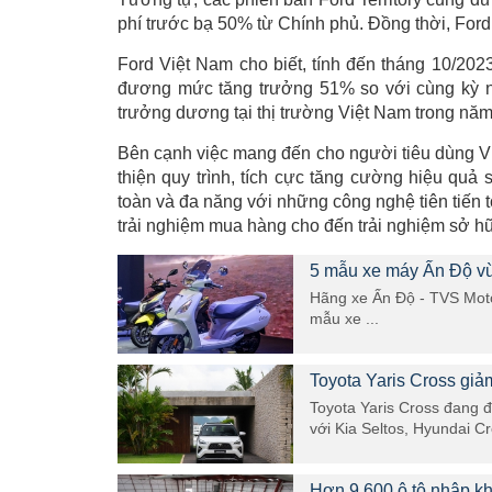
phí trước bạ 50% từ Chính phủ. Đồng thời, Ford
Ford Việt Nam cho biết, tính đến tháng 10/202
đương mức tăng trưởng 51% so với cùng kỳ nă
trưởng dương tại thị trường Việt Nam trong nă
Bên cạnh việc mang đến cho người tiêu dùng 
thiện quy trình, tích cực tăng cường hiệu q
toàn và đa năng với những công nghệ tiên tiến 
trải nghiệm mua hàng cho đến trải nghiệm sở hữ
5 mẫu xe máy Ấn Độ vừa
Hãng xe Ấn Độ - TVS Moto
mẫu xe ...
Toyota Yaris Cross giả
Toyota Yaris Cross đang đ
với Kia Seltos, Hyundai C
Hơn 9.600 ô tô nhập kh