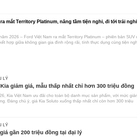
quốc chính thức triển khai chương trình đặc quyền tháng 8 mang tên "
m".
a mắt Territory Platinum, nâng tầm tiện nghi, đi tới trải ng
năm 2026 – Ford Việt Nam ra mắt Territory Platinum – phiên bản SUV 
 kết hợp giữa không gian gia đình rộng rãi, tính thực dụng cùng tiện ngh
n tiệm cận xe sang.
I LÝ
 Kia giảm giá, mẫu thấp nhất chỉ hơn 300 triệu đồng
26, Kia Việt Nam ưu đãi cho toàn bộ danh mục sản phẩm, với mức gi
đồng. Đáng chú ý, giá Kia Soluto xuống thấp nhất chỉ còn hơn 300 triệu
I LÝ
iá gần 200 triệu đồng tại đại lý