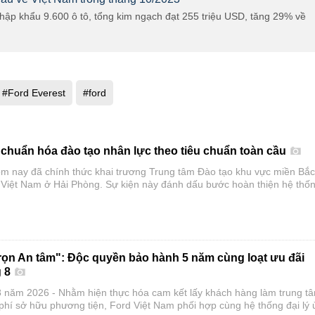
hập khẩu 9.600 ô tô, tổng kim ngạch đạt 255 triệu USD, tăng 29% về
#Ford Everest
#ford
 chuẩn hóa đào tạo nhân lực theo tiêu chuẩn toàn cầu
m nay đã chính thức khai trương Trung tâm Đào tạo khu vực miền Bắc
 Việt Nam ở Hải Phòng. Sự kiện này đánh dấu bước hoàn thiện hệ thố
 tại hai miền Bắc và Nam, đồng thời đóng vai trò là trung tâm đào tạo
huật cho toàn bộ nhân viên đại lý Ford trên toàn quốc.
rọn An tâm": Độc quyền bảo hành 5 năm cùng loạt ưu đãi
g 8
 năm 2026 - Nhằm hiện thực hóa cam kết lấy khách hàng làm trung t
 phí sở hữu phương tiện, Ford Việt Nam phối hợp cùng hệ thống đại lý 