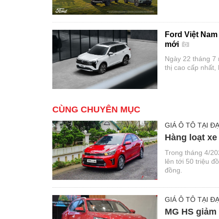
quyền trên toàn 
Ford, Trọn An tâ
Ford Việt Nam r
mới
Ngày 22 tháng 7 
thị cao cấp nhất,
công nghệ an toà
CÙNG CHUYÊN MỤC
GIÁ Ô TÔ TẠI ĐẠ
Hàng loạt xe
Trong tháng 4/20
lên tới 50 triệu 
đồng.
GIÁ Ô TÔ TẠI ĐẠ
MG HS giảm g