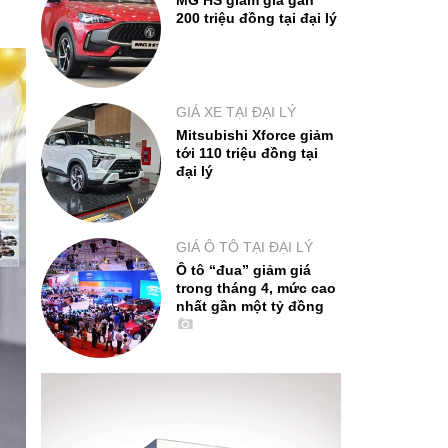
MG HS giảm giá gần
200 triệu đồng tại đại lý
GIÁ XE TẠI ĐẠI LÝ
Mitsubishi Xforce giảm
tới 110 triệu đồng tại
đại lý
GIÁ Ô TÔ TẠI ĐẠI LÝ
Ô tô “đua” giảm giá
trong tháng 4, mức cao
nhất gần một tỷ đồng