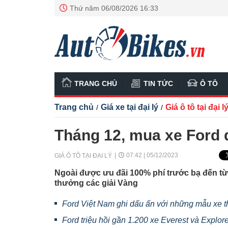
Thứ năm 06/08/2026 16:33
TRANG CHỦ
TIN TỨC
Ô TÔ
Trang chủ
Giá xe tại đại lý
Giá ô tô tại đại l
/
/
Tháng 12, mua xe Ford 
07:42 | 05/12/2023
GIÁ Ô TÔ TẠI ĐẠI LÝ
Ngoài được ưu đãi 100% phí trước bạ đến t
thưởng các giải Vàng
Ford Việt Nam ghi dấu ấn với những mẫu xe t
Ford triệu hồi gần 1.200 xe Everest và Explore