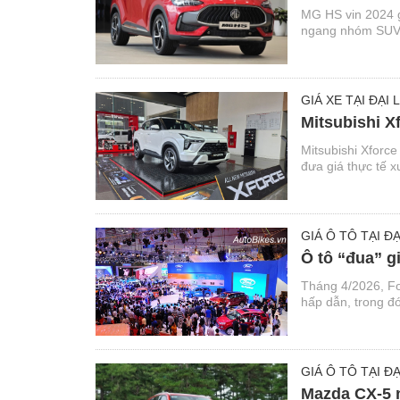
MG HS vin 2024 gi
ngang nhóm SUV c
GIÁ XE TẠI ĐẠI 
Mitsubishi Xf
Mitsubishi Xforce
đưa giá thực tế x
GIÁ Ô TÔ TẠI ĐẠ
Ô tô “đua” g
Tháng 4/2026, Fo
hấp dẫn, trong đó
GIÁ Ô TÔ TẠI ĐẠ
Mazda CX-5 n