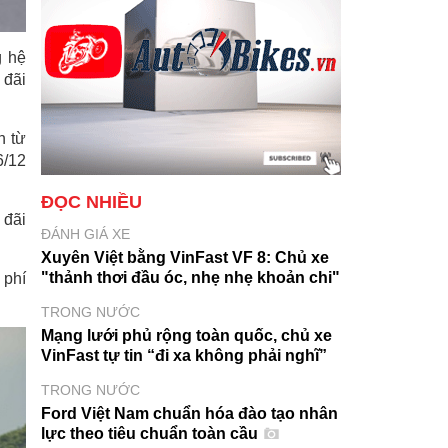
g hệ
 đãi
n từ
6/12
ĐỌC NHIỀU
 đãi
ĐÁNH GIÁ XE
Xuyên Việt bằng VinFast VF 8: Chủ xe
"thảnh thơi đầu óc, nhẹ nhẹ khoản chi"
 phí
TRONG NƯỚC
Mạng lưới phủ rộng toàn quốc, chủ xe
VinFast tự tin “đi xa không phải nghĩ”
TRONG NƯỚC
Ford Việt Nam chuẩn hóa đào tạo nhân
lực theo tiêu chuẩn toàn cầu