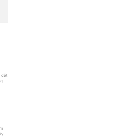
 đặt
ng
 kỹ
âm
ủy