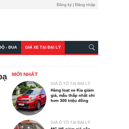
Đăng ký | Đăng nhập
ĐỘ - ĐUA
GIÁ XE TẠI ĐẠI LÝ
MỚI NHẤT
bạ
GIÁ Ô TÔ TẠI ĐẠI LÝ
Hàng loạt xe Kia giảm
giá, mẫu thấp nhất chỉ
hơn 300 triệu đồng
GIÁ Ô TÔ TẠI ĐẠI LÝ