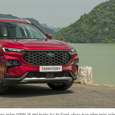
ược giảm 100% lệ phí trước bạ từ Ford, chưa bao gồm mức giả