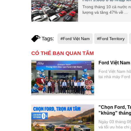
Trong tháng 10 cả nước n
lượng và tăng 47% về ...
Tags:
#Ford Việt Nam
#Ford Territory
CÓ THỂ BẠN QUAN TÂM
Ford Việt Nam
Ford Việt Nam hô
tại nhà máy Ford
Trung tâm Đào tạo
thuật và phi kỹ t
"Chọn Ford, T
"khủng" thán
Ngày 03 tháng 08
và tối ưu hóa chi