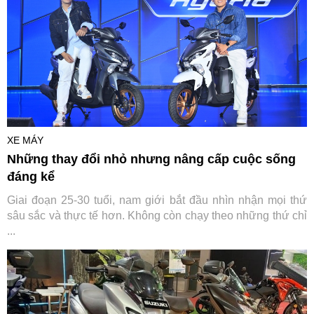
XE MÁY
Những thay đổi nhỏ nhưng nâng cấp cuộc sống
đáng kể
Giai đoạn 25-30 tuổi, nam giới bắt đầu nhìn nhận mọi thứ
sâu sắc và thực tế hơn. Không còn chạy theo những thứ chỉ
...