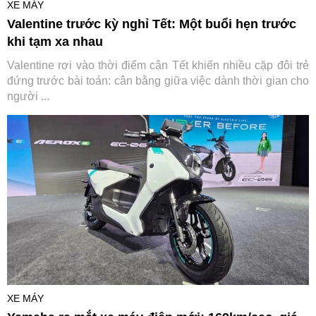
XE MÁY
Valentine trước kỳ nghỉ Tết: Một buổi hẹn trước
khi tạm xa nhau
Valentine rơi vào thời điểm cận Tết khiến nhiều cặp đôi trẻ
đứng trước bài toán: cân bằng giữa việc dành thời gian cho
người ...
XE MÁY