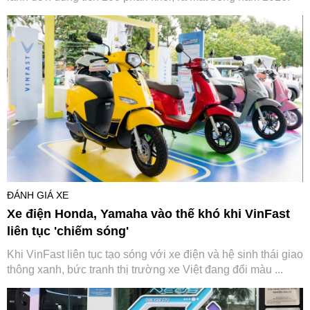
ĐÁNH GIÁ XE
Xe điện Honda, Yamaha vào thế khó khi VinFast
liên tục 'chiếm sóng'
Khi VinFast liên tục tạo sóng với xe điện và hệ sinh thái giao
thông xanh, bức tranh thị trường xe Việt đang đổi màu ...