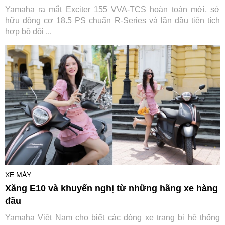
Yamaha ra mắt Exciter 155 VVA-TCS hoàn toàn mới, sở
hữu động cơ 18.5 PS chuẩn R-Series và lần đầu tiên tích
hợp bộ đôi ...
XE MÁY
Xăng E10 và khuyến nghị từ những hãng xe hàng
đầu
Yamaha Việt Nam cho biết các dòng xe trang bị hệ thống