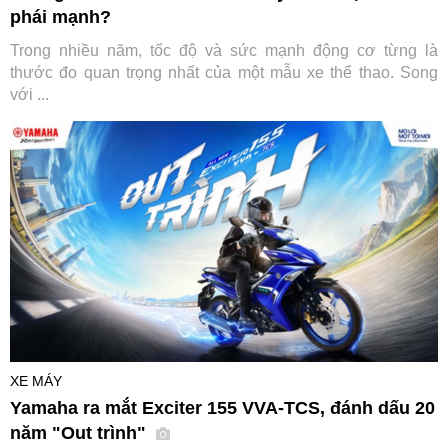
phái mạnh?
Trong nhiều năm, tốc độ và sức mạnh động cơ từng là
thước đo quan trọng nhất của một mẫu xe thể thao. Song
với ...
XE MÁY
Yamaha ra mắt Exciter 155 VVA-TCS, đánh dấu 20
năm "Out trình"