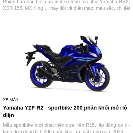
Phiên bản đặc biệt của một số mẫu mã như Yamaha NVX,
XSR 155, MX King… thay đổi về diện mạo, màu sắc, chi tiết
...
XE MÁY
Yamaha YZF-R2 - sportbike 200 phân khối mới lộ
diện
Mẫu sportbike mới phát triển dựa trên R15, lắp động cơ xi-
lanh đơn dung tích 200 phân khối, ra mắt trong năm 2026.