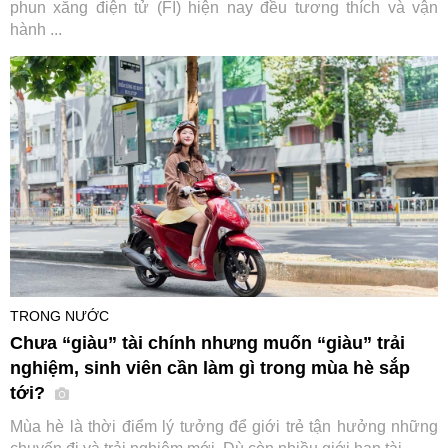
phun xăng điện tử (FI) hiện nay đều tương thích và vận
hành ...
TRONG NƯỚC
Chưa “giàu” tài chính nhưng muốn “giàu” trải
nghiệm, sinh viên cần làm gì trong mùa hè sắp
tới?
Mùa hè là thời điểm lý tưởng để giới trẻ tận hưởng những