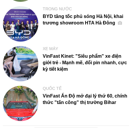
TRONG NƯỚC
BYD tăng tốc phủ sóng Hà Nội, khai
trương showroom HTA Hà Đông
XE MÁY
VinFast Kinet: "Siêu phẩm" xe điện
giới trẻ - Mạnh mẽ, đổi pin nhanh, cực
kỳ tiết kiệm
QUỐC TẾ
VinFast Ấn Độ mở đại lý thứ 60, chính
thức "tấn công" thị trường Bihar