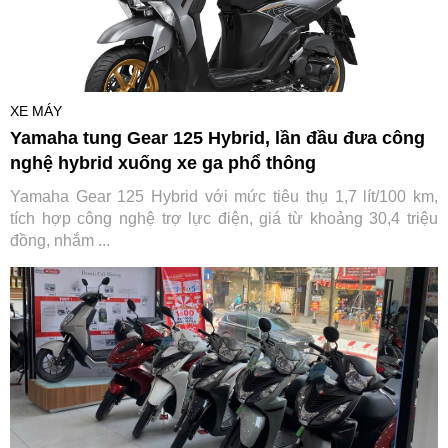
XE MÁY
Yamaha tung Gear 125 Hybrid, lần đầu đưa công
nghệ hybrid xuống xe ga phổ thông
Yamaha Gear 125 Hybrid với mức tiêu thụ 1,7 lít/100 km,
tích hợp công nghệ trợ lực điện, giá từ khoảng 30,4 triệu
đồng, nhắm ...