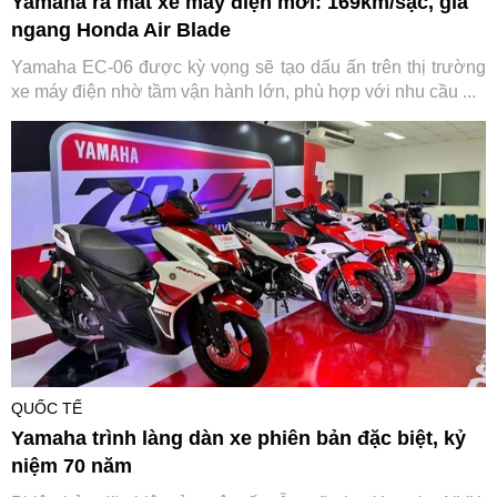
Yamaha ra mắt xe máy điện mới: 169km/sạc, giá
ngang Honda Air Blade
Yamaha EC-06 được kỳ vọng sẽ tạo dấu ấn trên thị trường
xe máy điện nhờ tầm vận hành lớn, phù hợp với nhu cầu ...
QUỐC TẾ
Yamaha trình làng dàn xe phiên bản đặc biệt, kỷ
niệm 70 năm