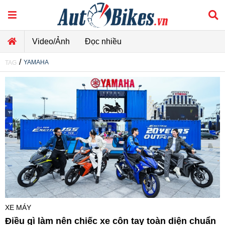
Video/Ảnh
Đọc nhiều
/
YAMAHA
TAG
XE MÁY
Điều gì làm nên chiếc xe côn tay toàn diện chuẩn