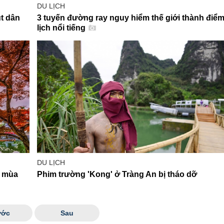
DU LỊCH
út dân
3 tuyến đường ray nguy hiểm thế giới thành điể
lịch nổi tiếng
DU LỊCH
m mùa
Phim trường 'Kong' ở Tràng An bị tháo dỡ
ước
Sau