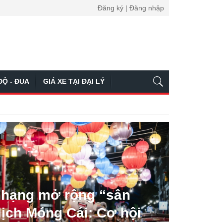
Đăng ký | Đăng nhập
ĐỘ - ĐUA
GIÁ XE TẠI ĐẠI LÝ
 hạng mở rộng “sân
lịch Móng Cái: Cơ hội