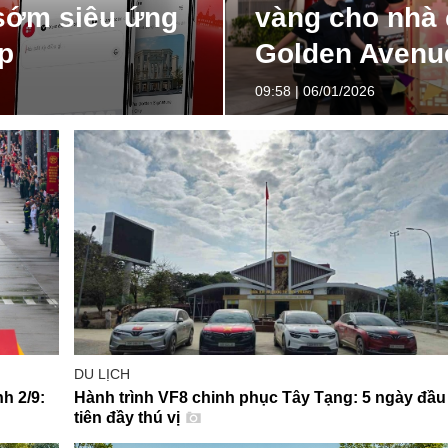
 sớm siêu ứng
vàng cho nhà
p
Golden Avenu
09:58 | 06/01/2026
DU LỊCH
nh 2/9:
Hành trình VF8 chinh phục Tây Tạng: 5 ngày đầu
tiên đầy thú vị