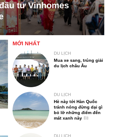
 đầu tư Vinhomes
e
MỚI NHẤT
DU LỊCH
Mua xe sang, trúng giải
du lịch châu Âu
DU LỊCH
Hè này tới Hàn Quốc
tránh nóng đừng dại gì
bỏ lỡ những điểm đến
mát xanh này
DU LỊCH