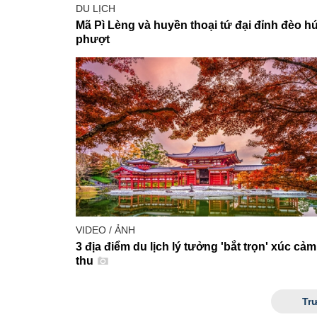
DU LỊCH
Mã Pì Lèng và huyền thoại tứ đại đỉnh đèo h
phượt
VIDEO / ẢNH
3 địa điểm du lịch lý tưởng 'bắt trọn' xúc cả
thu
Tr