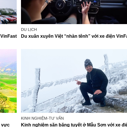
DU LỊCH
 VinFast
Du xuân xuyên Việt “nhàn tênh” với xe điện VinF
KINH NGHIỆM-TƯ VẤN
u vực
Kinh nghiệm săn băng tuyết ở Mẫu Sơn với xe đi