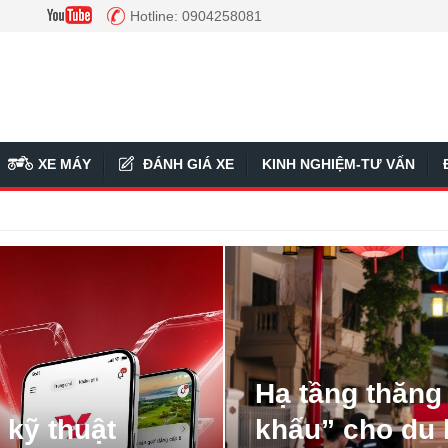
Hotline: 0904258081
XE MÁY
ĐÁNH GIÁ XE
KINH NGHIỆM-TƯ VẤN
Hạ tầng thăng
 kỹ thuật
khấu” cho du 