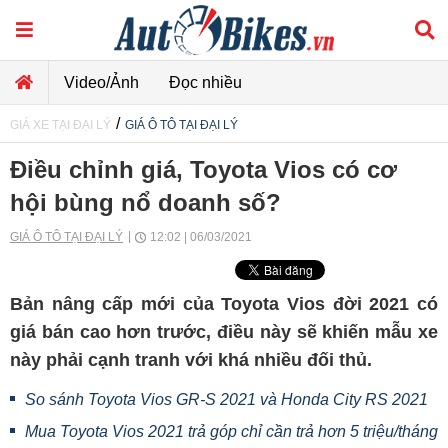
Video/Ảnh
Đọc nhiều
/
GIÁ XE TẠI ĐẠI LÝ
GIÁ Ô TÔ TẠI ĐẠI LÝ
Điều chỉnh giá, Toyota Vios có cơ
hội bùng nổ doanh số?
GIÁ Ô TÔ TẠI ĐẠI LÝ
12:02 | 06/03/2021
Bản nâng cấp mới của Toyota Vios đời 2021 có
giá bán cao hơn trước, điều này sẽ khiến mẫu xe
này phải cạnh tranh với khá nhiều đối thủ.
So sánh Toyota Vios GR-S 2021 và Honda City RS 2021
Mua Toyota Vios 2021 trả góp chỉ cần trả hơn 5 triệu/tháng