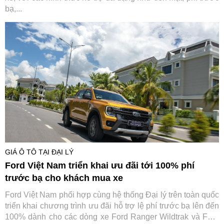
bạ,...
GIÁ Ô TÔ TẠI ĐẠI LÝ
Ford Việt Nam triển khai ưu đãi tới 100% phí
trước bạ cho khách mua xe
Ford Việt Nam phối hợp cùng hệ thống Đại lý trên toàn quốc
triển khai chương trình ưu đãi hỗ trợ lệ phí trước bạ lên đến
100% dành cho các dòng xe Ford Ranger Wildtrak và Ford