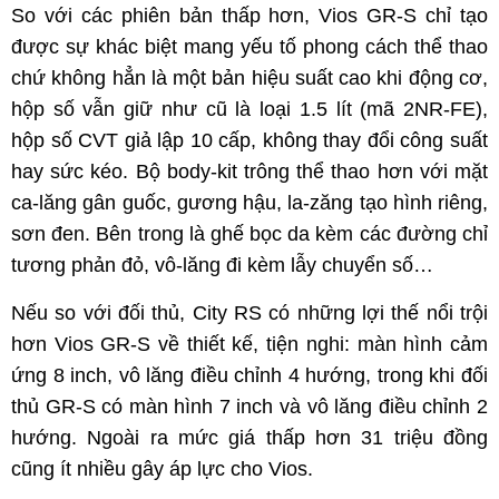
So với các phiên bản thấp hơn, Vios GR-S chỉ tạo
được sự khác biệt mang yếu tố phong cách thể thao
chứ không hẳn là một bản hiệu suất cao khi động cơ,
hộp số vẫn giữ như cũ là loại 1.5 lít (mã 2NR-FE),
hộp số CVT giả lập 10 cấp, không thay đổi công suất
hay sức kéo. Bộ body-kit trông thể thao hơn với mặt
ca-lăng gân guốc, gương hậu, la-zăng tạo hình riêng,
sơn đen. Bên trong là ghế bọc da kèm các đường chỉ
tương phản đỏ, vô-lăng đi kèm lẫy chuyển số…
Nếu so với đối thủ, City RS có những lợi thế nổi trội
hơn Vios GR-S về thiết kế, tiện nghi: màn hình cảm
ứng 8 inch, vô lăng điều chỉnh 4 hướng, trong khi đối
thủ GR-S có màn hình 7 inch và vô lăng điều chỉnh 2
hướng. Ngoài ra mức giá thấp hơn 31 triệu đồng
cũng ít nhiều gây áp lực cho Vios.