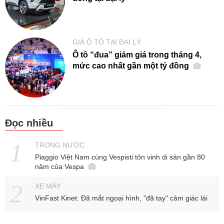
GIÁ Ô TÔ TẠI ĐẠI LÝ
Ô tô “đua” giảm giá trong tháng 4,
mức cao nhất gần một tỷ đồng
Đọc nhiều
TRONG NƯỚC
Piaggio Việt Nam cùng Vespisti tôn vinh di sản gần 80
năm của Vespa
XE MÁY
VinFast Kinet: Đã mắt ngoại hình, "đã tay" cảm giác lái