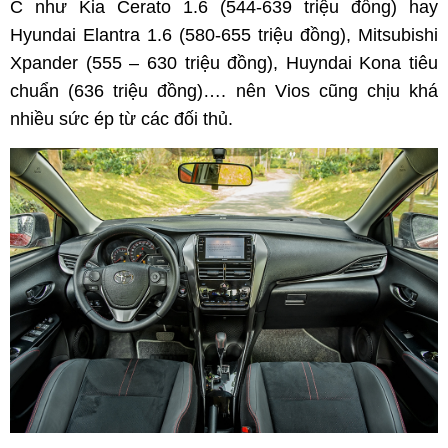
C như Kia Cerato 1.6 (544-639 triệu đồng) hay
Hyundai Elantra 1.6 (580-655 triệu đồng), Mitsubishi
Xpander (555 – 630 triệu đồng), Huyndai Kona tiêu
chuẩn (636 triệu đồng)…. nên Vios cũng chịu khá
nhiều sức ép từ các đối thủ.