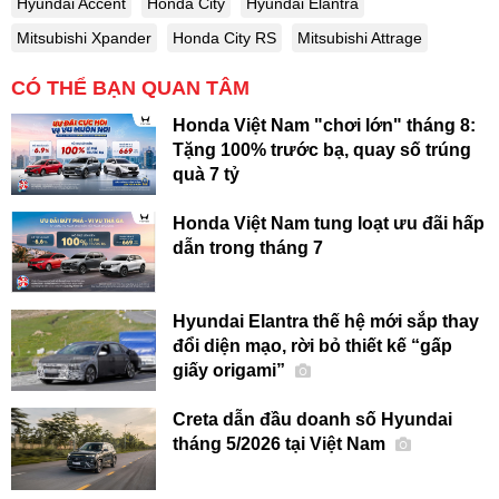
Hyundai Accent
Honda City
Hyundai Elantra
Mitsubishi Xpander
Honda City RS
Mitsubishi Attrage
CÓ THỂ BẠN QUAN TÂM
Honda Việt Nam "chơi lớn" tháng 8:
Tặng 100% trước bạ, quay số trúng
quà 7 tỷ
Honda Việt Nam tung loạt ưu đãi hấp
dẫn trong tháng 7
Hyundai Elantra thế hệ mới sắp thay
đổi diện mạo, rời bỏ thiết kế “gấp
giấy origami”
Creta dẫn đầu doanh số Hyundai
tháng 5/2026 tại Việt Nam