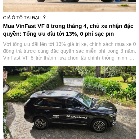
GIÁ Ô TÔ TẠI ĐẠI LÝ
Mua VinFast VF 8 trong tháng 4, chủ xe nhận đặc
quyền: Tổng ưu đãi tới 13%, 0 phí sạc pin
Với tổng ưu đãi lên tới 13% giá trị xe, chính sách mua xe 0
đồng trả trước cùng đặc quyền sạc miễn phí trong 3 năm,
VinFast VF 8 trở thành lựa chọn tài chính thông minh khi
trực tiếp “cắt giảm” những khoản chi lớn nhất trong suốt
vòng đời xe.