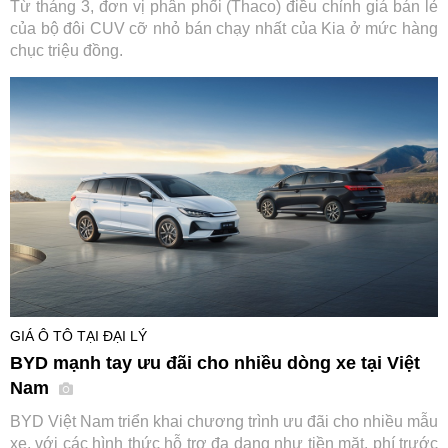
Từ tháng 3, đơn vị phân phối (Thaco) điều chỉnh giá bán lẻ
của bộ đôi CUV cỡ nhỏ bán chạy nhất của Kia ở mức hàng
chục triệu đồng.
GIÁ Ô TÔ TẠI ĐẠI LÝ
BYD mạnh tay ưu đãi cho nhiều dòng xe tại Việt
Nam
BYD Việt Nam triển khai chương trình ưu đãi cho nhiều mẫu
xe, với các hình thức hỗ trợ đa dạng như tiền mặt, phí trước