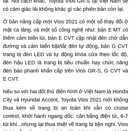
lái. Nói cách khác, Toyota Vios GR-S tại Việt Nam sẽ
có cảm giác lái không khác gì các phiên bản còn lại.
Ở bản nâng cấp mới Vios 2021 có một số thay đổi ở
mặt ca lăng, và một số công nghệ như: bản E MT có
thêm cảm biến lùi, bản E CVT cập nhật đèn chờ dẫn
đường và cảm biến bật/tắt đèn tự động, bản G CVT
trang bị đèn LED và tự động khóa cửa theo tốc độ,
đèn hậu LED là trang bị tiêu chuẩn hay chức năng
đèn báo phanh khẩn cấp trên Vios GR-S, G CVT và
E CVT.
Nếu so với hai đối thủ điển hình ở Việt Nam là Honda
City và Hyundai Accent, Toyota Vios 2021 mới không
thua kém về trang bị an toàn khi vẫn có cruise
control, khởi hành ngang dốc, cân bằng điện tử, 6-7
túi khí...nhưng lại thua thiệt về trang bị tiện nghi. Vios