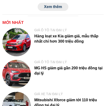
Transit.
Xem thêm
MỚI NHẤT
GIÁ Ô TÔ TẠI ĐẠI LÝ
Hàng loạt xe Kia giảm giá, mẫu thấp
nhất chỉ hơn 300 triệu đồng
GIÁ Ô TÔ TẠI ĐẠI LÝ
MG HS giảm giá gần 200 triệu đồng tại
đại lý
GIÁ XE TẠI ĐẠI LÝ
Mitsubishi Xforce giảm tới 110 triệu
đồng tại đại lý