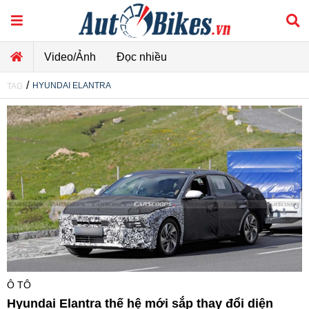
Video/Ảnh
Đọc nhiều
/
HYUNDAI ELANTRA
TAG
Ô TÔ
Hyundai Elantra thế hệ mới sắp thay đổi diện