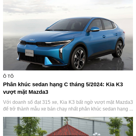
Ô TÔ
Phân khúc sedan hạng C tháng 5/2024: Kia K3
vượt mặt Mazda3
Với doanh số đạt 315 xe, Kia K3 bất ngờ vượt mặt Mazda3
để trở thành mẫu xe bán chạy nhất phân khúc sedan hạng ...