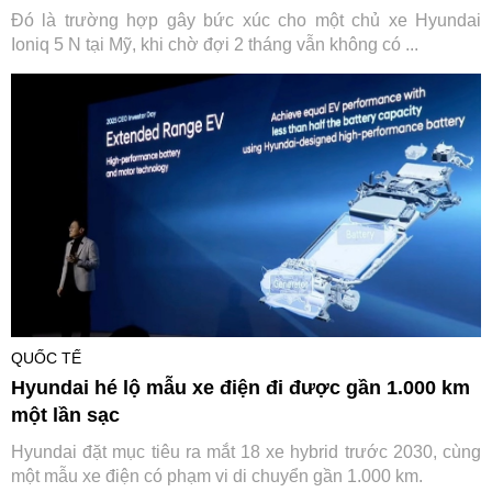
Đó là trường hợp gây bức xúc cho một chủ xe Hyundai
Ioniq 5 N tại Mỹ, khi chờ đợi 2 tháng vẫn không có ...
QUỐC TẾ
Hyundai hé lộ mẫu xe điện đi được gần 1.000 km
một lần sạc
Hyundai đặt mục tiêu ra mắt 18 xe hybrid trước 2030, cùng
một mẫu xe điện có phạm vi di chuyển gần 1.000 km.