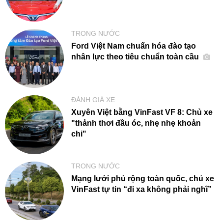
TRONG NƯỚC
Ford Việt Nam chuẩn hóa đào tạo
nhân lực theo tiêu chuẩn toàn cầu
ĐÁNH GIÁ XE
Xuyên Việt bằng VinFast VF 8: Chủ xe
"thảnh thơi đầu óc, nhẹ nhẹ khoản
chi"
TRONG NƯỚC
Mạng lưới phủ rộng toàn quốc, chủ xe
VinFast tự tin “đi xa không phải nghĩ”