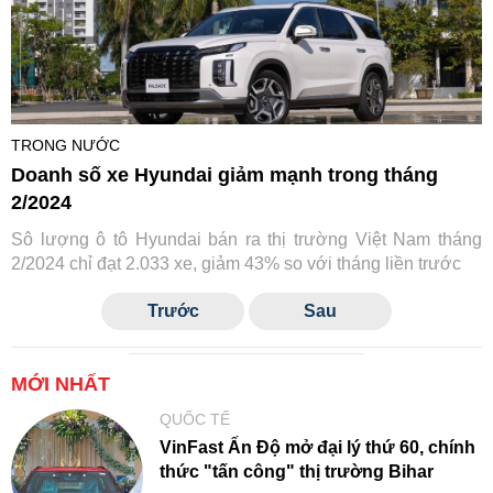
TRONG NƯỚC
Doanh số xe Hyundai giảm mạnh trong tháng
2/2024
Sô lượng ô tô Hyundai bán ra thị trường Việt Nam tháng
2/2024 chỉ đạt 2.033 xe, giảm 43% so với tháng liền trước
Trước
Sau
MỚI NHẤT
QUỐC TẾ
VinFast Ấn Độ mở đại lý thứ 60, chính
thức "tấn công" thị trường Bihar