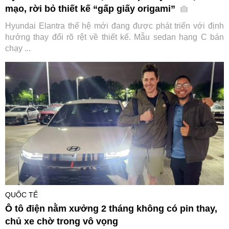
mạo, rời bỏ thiết kế “gấp giấy origami”
Hyundai Elantra thế hệ mới đang được phát triển với định
hướng thay đổi rõ rệt về thiết kế. Mẫu sedan hạng C bán
chạy ...
QUỐC TẾ
Ô tô điện nằm xưởng 2 tháng không có pin thay,
chủ xe chờ trong vô vọng