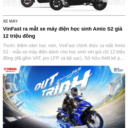
XE MÁY
VinFast ra mắt xe máy điện học sinh Amio S2 giá
12 triệu đồng
Trước thềm năm học mới, VinFast chính thức ra mắt Amio
S2 - mẫu xe máy điện dành cho học sinh với giá chỉ 12 triệu
đồng (đã gồm VAT, pin LFP và bộ sạc). Sở hữu thiết kế phù
hợp lứa tuổi, vận hành an toàn và không yêu cầu bằng lái,
Amio S2 được kỳ vọng trở thành lựa chọn đáng cân nhắc
cho các gia đình khi tìm phương tiện đến trường cho con
em.