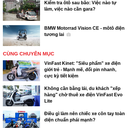
Kiểm tra ôtô sau bão: Việc nào tự
làm, việc nào cần gara?
BMW Motorrad Vision CE - môtô điện
tương lai
CÙNG CHUYÊN MỤC
VinFast Kinet: "Siêu phẩm" xe điện
giới trẻ - Mạnh mẽ, đổi pin nhanh,
cực kỳ tiết kiệm
Không cần bằng lái, du khách "xếp
hàng" chờ thuê xe điện VinFast Evo
Lite
Điều gì làm nên chiếc xe côn tay toàn
diện chuẩn phái mạnh?