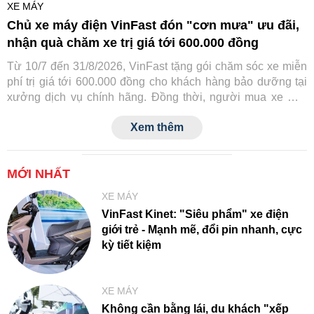
XE MÁY
Chủ xe máy điện VinFast đón "cơn mưa" ưu đãi,
nhận quà chăm xe trị giá tới 600.000 đồng
Từ 10/7 đến 31/8/2026, VinFast tặng gói chăm sóc xe miễn
phí trị giá tới 600.000 đồng cho khách hàng bảo dưỡng tại
xưởng dịch vụ chính hãng. Đồng thời, người mua xe mới
cũng được hưởng nhiều ưu đãi hấp dẫn, giúp chi phí sở
Xem thêm
hữu và sử dụng xe điện trở nên tiết kiệm hơn.
MỚI NHẤT
XE MÁY
VinFast Kinet: "Siêu phẩm" xe điện
giới trẻ - Mạnh mẽ, đổi pin nhanh, cực
kỳ tiết kiệm
XE MÁY
Không cần bằng lái, du khách "xếp