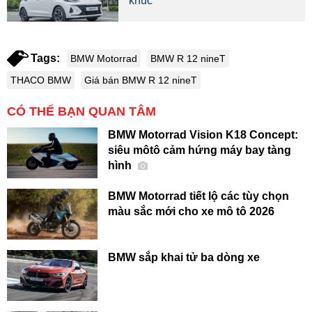
khúc
Tags:
BMW Motorrad
BMW R 12 nineT
THACO BMW
Giá bán BMW R 12 nineT
CÓ THỂ BẠN QUAN TÂM
BMW Motorrad Vision K18 Concept:
siêu môtô cảm hứng máy bay tàng
hình
BMW Motorrad tiết lộ các tùy chọn
màu sắc mới cho xe mô tô 2026
BMW sắp khai tử ba dòng xe