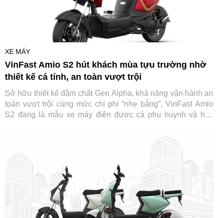
XE MÁY
VinFast Amio S2 hút khách mùa tựu trường nhờ
thiết kế cá tính, an toàn vượt trội
Sở hữu thiết kế đậm chất Gen Alpha, khả năng vận hành an
toàn vượt trội cùng mức chi phí “nhẹ bẫng”, VinFast Amio
S2 đang là mẫu xe máy điện được cả phụ huynh và học
sinh săn đón trước thềm năm học mới.