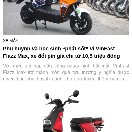
XE MÁY
Phụ huynh và học sinh “phát sốt” vì VinFast
Flazz Max, xe đổi pin giá chỉ từ 10,5 triệu đồng
Với mức giá hấp dẫn cùng ngoại hình bắt mắt, VinFast
Flazz Max trở thành món quà tựu trường ý nghĩa được
nhiều bậc phụ huynh dành cho con trước thềm năm học
mới.