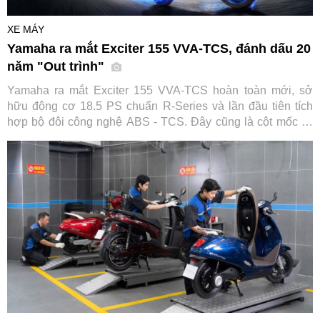
XE MÁY
Yamaha ra mắt Exciter 155 VVA-TCS, đánh dấu 20
năm "Out trình"
Yamaha ra mắt Exciter 155 VVA-TCS hoàn toàn mới, sở
hữu động cơ 18.5 PS chuẩn R-Series và lần đầu tiên tích
hợp bộ đôi công nghệ ABS - TCS. Đây cũng là cột mốc kỷ
niệm 20 năm thống trị phân khúc của huyền thoại xe côn tay
này.