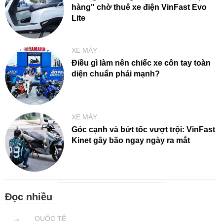
hàng" chờ thuê xe điện VinFast Evo
Lite
XE MÁY
Điều gì làm nên chiếc xe côn tay toàn
diện chuẩn phái mạnh?
XE MÁY
Góc cạnh và bứt tốc vượt trội: VinFast
Kinet gây bão ngay ngày ra mắt
Đọc nhiều
QUỐC TẾ