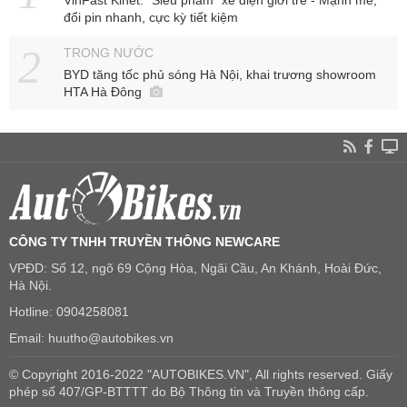
VinFast Kinet: "Siêu phẩm" xe điện giới trẻ - Mạnh mẽ,
đổi pin nhanh, cực kỳ tiết kiệm
TRONG NƯỚC
BYD tăng tốc phủ sóng Hà Nội, khai trương showroom
HTA Hà Đông
CÔNG TY TNHH TRUYỀN THÔNG NEWCARE
VPĐD: Số 12, ngõ 69 Cộng Hòa, Ngãi Cầu, An Khánh, Hoài Đức,
Hà Nội.
Hotline: 0904258081
Email: huutho@autobikes.vn
© Copyright 2016-2022 "AUTOBIKES.VN", All rights reserved. Giấy
phép số 407/GP-BTTTT do Bộ Thông tin và Truyền thông cấp.