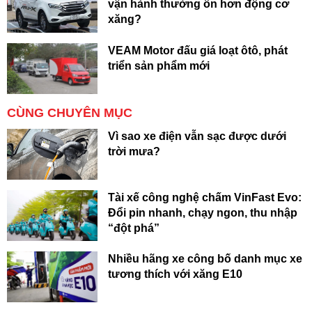
vận hành thường ồn hơn động cơ
xăng?
VEAM Motor đấu giá loạt ôtô, phát
triển sản phẩm mới
CÙNG CHUYÊN MỤC
Vì sao xe điện vẫn sạc được dưới
trời mưa?
Tài xế công nghệ chấm VinFast Evo:
Đổi pin nhanh, chạy ngon, thu nhập
“đột phá”
Nhiều hãng xe công bố danh mục xe
tương thích với xăng E10