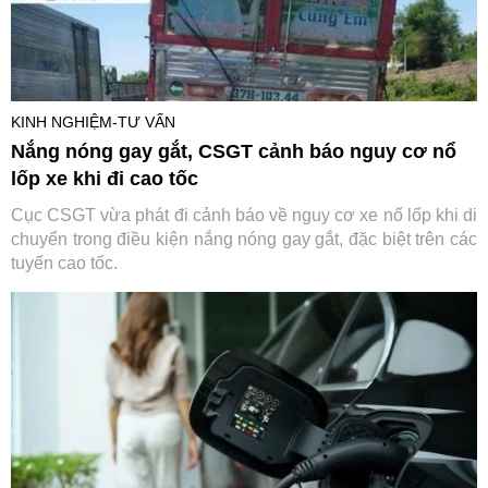
KINH NGHIỆM-TƯ VẤN
Nắng nóng gay gắt, CSGT cảnh báo nguy cơ nổ
lốp xe khi đi cao tốc
Cục CSGT vừa phát đi cảnh báo về nguy cơ xe nổ lốp khi di
chuyển trong điều kiện nắng nóng gay gắt, đặc biệt trên các
tuyến cao tốc.