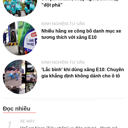
“đột phá”
KINH NGHIỆM-TƯ VẤN
Nhiều hãng xe công bố danh mục xe
tương thích với xăng E10
KINH NGHIỆM-TƯ VẤN
'Lắc bình' khi dùng xăng E10: Chuyên
gia khẳng định không dành cho ô tô
Đọc nhiều
XE MÁY