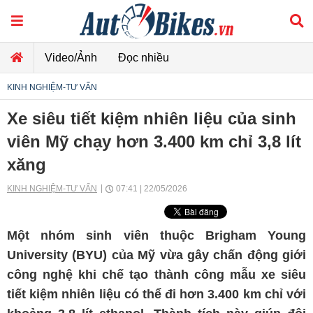
Video/Ảnh
Đọc nhiều
KINH NGHIỆM-TƯ VẤN
Xe siêu tiết kiệm nhiên liệu của sinh
viên Mỹ chạy hơn 3.400 km chỉ 3,8 lít
xăng
KINH NGHIỆM-TƯ VẤN
07:41 | 22/05/2026
Một nhóm sinh viên thuộc Brigham Young
University (BYU) của Mỹ vừa gây chấn động giới
công nghệ khi chế tạo thành công mẫu xe siêu
tiết kiệm nhiên liệu có thể đi hơn 3.400 km chỉ với