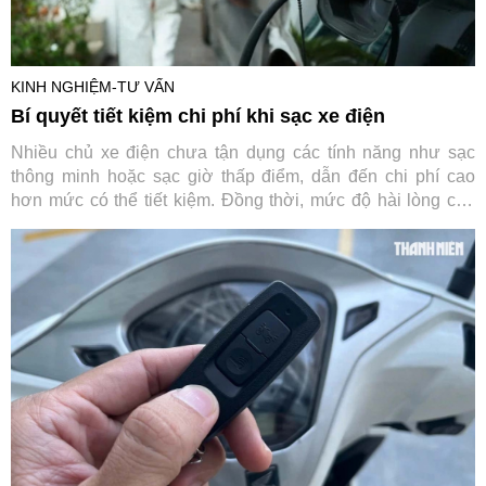
KINH NGHIỆM-TƯ VẤN
Bí quyết tiết kiệm chi phí khi sạc xe điện
Nhiều chủ xe điện chưa tận dụng các tính năng như sạc
thông minh hoặc sạc giờ thấp điểm, dẫn đến chi phí cao
hơn mức có thể tiết kiệm. Đồng thời, mức độ hài lòng của
người dùng phụ thuộc lớn vào khu vực, loại bộ sạc và
thương hiệu thiết bị.