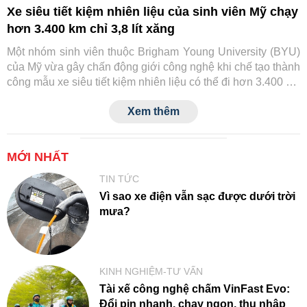
Xe siêu tiết kiệm nhiên liệu của sinh viên Mỹ chạy
hơn 3.400 km chỉ 3,8 lít xăng
Một nhóm sinh viên thuộc Brigham Young University (BYU)
của Mỹ vừa gây chấn động giới công nghệ khi chế tạo thành
công mẫu xe siêu tiết kiệm nhiên liệu có thể đi hơn 3.400 km
chỉ với khoảng 3,8 lít ethanol. Thành tích này giúp đội BYU
Xem thêm
tiếp tục khẳng định vị thế tại giải Shell Eco-marathon danh
tiếng
MỚI NHẤT
TIN TỨC
Vì sao xe điện vẫn sạc được dưới trời
mưa?
KINH NGHIỆM-TƯ VẤN
Tài xế công nghệ chấm VinFast Evo:
Đổi pin nhanh, chạy ngon, thu nhập