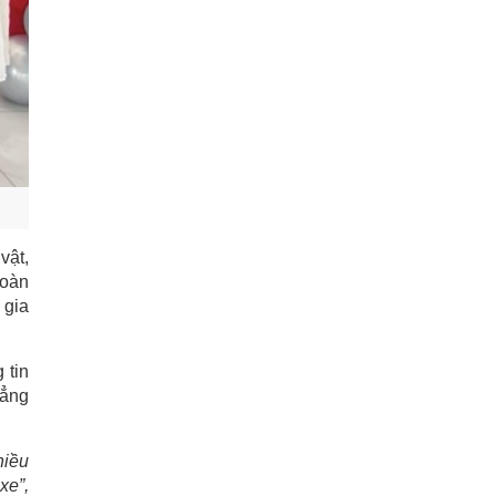
vật,
toàn
 gia
 tin
đẳng
hiều
xe”,