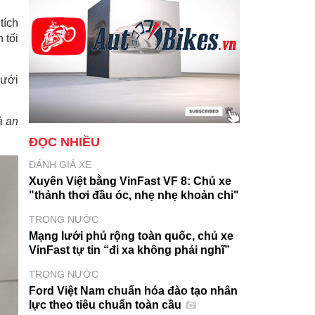
tích
 tối
dưới
à an
ĐỌC NHIỀU
ĐÁNH GIÁ XE
Xuyên Việt bằng VinFast VF 8: Chủ xe
"thảnh thơi đầu óc, nhẹ nhẹ khoản chi"
TRONG NƯỚC
Mạng lưới phủ rộng toàn quốc, chủ xe
VinFast tự tin “đi xa không phải nghĩ”
TRONG NƯỚC
Ford Việt Nam chuẩn hóa đào tạo nhân
lực theo tiêu chuẩn toàn cầu