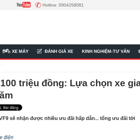
Hotline: 0904258081
XE MÁY
ĐÁNH GIÁ XE
KINH NGHIỆM-TƯ VẤN
ý
100 triệu đồng: Lựa chọn xe gi
năm
F9 sẽ nhận được nhiều ưu đãi hấp dẫn... tổng ưu đãi tới
e điện