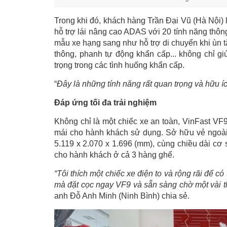
Trong khi đó, khách hàng Trần Đại Vũ (Hà Nội) l
hỗ trợ lái nâng cao ADAS với 20 tính năng thông
mẫu xe hạng sang như hỗ trợ di chuyển khi ùn tắc
thông, phanh tự động khẩn cấp... không chỉ gi
trọng trong các tình huống khẩn cấp.
“
Đây là những tính năng rất quan trọng và hữu í
Đáp ứng tối đa trải nghiệm
Không chỉ là một chiếc xe an toàn, VinFast VF
mái cho hành khách sử dụng. Sở hữu vẻ ngoài bề
5.119 x 2.070 x 1.696 (mm), cùng chiều dài cơ
cho hành khách ở cả 3 hàng ghế.
“Tôi thích một chiếc xe điện to và rộng rãi để c
mà đặt cọc ngay VF9 và sẵn sàng chờ một vài t
anh Đỗ Anh Minh (Ninh Bình) chia sẻ.