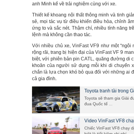
anh Minh kể về trải nghiệm cùng với xe.
Thiết kế khoang nội thất thông minh và tinh gi
sẻ, mọi tác vụ từ điều khiển điều hòa, chỉnh â
ứng to và sắc nét. Thậm chí, nhiều tính năng tr
lệnh mà không cần thao tác.
Với nhiều chủ xe, VinFast VF9 như một “ngôi nh
rộng rãi, trang bị hiện đại của VinFast VF 9 man
biệt, với phiên bản pin CATL, quãng đường di c
khoăn của người sử dụng mỗi khi di chuyển x
chắn là lựa chọn khó bỏ qua đối với những ai
cả gia đình.
Toyota tranh tài trong G
Toyota sẽ tham gia Giải đ
đua Quốc tế ...
Video VinFast VF8 chạ
Chiếc VinFast VF8 chạy d
biệt là tiết kiệm chi phí ...