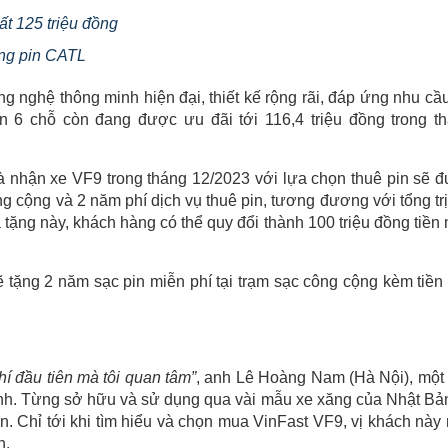
ất 125 triệu đồng
ụng pin CATL
ông nghệ thông minh hiện đại, thiết kế rộng rãi, đáp ứng nhu cầ
n 6 chỗ còn đang được ưu đãi tới 116,4 triệu đồng trong t
à nhận xe VF9 trong tháng 12/2023 với lựa chọn thuê pin sẽ 
ng cộng và 2 năm phí dịch vụ thuê pin, tương đương với tổng trị
tặng này, khách hàng có thể quy đổi thành 100 triệu đồng tiền 
 tặng 2 năm sạc pin miễn phí tại trạm sạc công cộng kèm tiền
hí đầu tiên mà tôi quan tâm”
, anh Lê Hoàng Nam (Hà Nội), một
ình. Từng sở hữu và sử dụng qua vài mẫu xe xăng của Nhật Bả
 Chỉ tới khi tìm hiểu và chọn mua VinFast VF9, vị khách này
h.