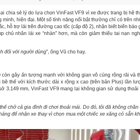
ại chia sẻ lý do lựa chọn VinFast VF9 vì xe được trang bị hệ t
 minh, hiện đại. Một số tính năng nổi bật thường chỉ có trên n
, hỗ trợ lái trên đường cao tốc (cấp độ 2), nhận biết biển báo 
úp chủ nhân lái xe “nhàn” hơn, mà còn giảm thiểu tai nạn ng
ch đối với người dùng
”, ông Vũ cho hay.
9 còn gây ấn tượng mạnh với không gian vô cùng rộng rãi và t
 thế với kích thước dài x rộng x cao (trên bản Plus) lần lượ
 sở 3.149 mm, VinFast VF9 mang lại không gian sử dụng thoải
ó thể chở cả gia đình đi chơi thoải mái. Do đó, tôi đã không chần
háng để nhận xe thay vì chọn mua một chiếc xe xăng có sẵn kh