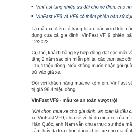
VinFast tung nhiều ưu đãi cho xe điện, cao nh
VinFast VF8 và VF9 có thêm phiên bản sử d
Là mẫu xe điện có trang bị an toàn vượt trội, c
dụng của cả gia đình, VinFast VF 9 phiên bả
12/2023.
Cụ thể, khách hàng ký hợp đồng đặt cọc mới v
tặng 2 năm sạc pin miễn phí tại các trạm sạc cô
116,4 triệu đồng. Nếu không muốn nhận gói quà 
trừ vào giá xe.
Đối với khách hàng mua xe kèm pin, VinFast sẽ
trị giá 98,4 triệu đồng.
VinFast VF9 - mẫu xe an toàn vượt trội
“Khi chọn mua xe cho gia đình, an toàn là tiêu c
xe VinFast VF9, chia sẻ về lý do mua xe của m
Hàn Quốc, anh Nam vẫn chưa thực sự thỏa mãn.
cảm thấy đã lựa chọn đúng chiếc xe cho gia đìn