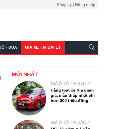
Đăng ký | Đăng nhập
ĐỘ - ĐUA
GIÁ XE TẠI ĐẠI LÝ
MỚI NHẤT
a
GIÁ Ô TÔ TẠI ĐẠI LÝ
Hàng loạt xe Kia giảm
giá, mẫu thấp nhất chỉ
hơn 300 triệu đồng
GIÁ Ô TÔ TẠI ĐẠI LÝ