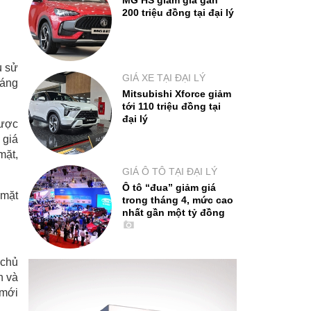
MG HS giảm giá gần
200 triệu đồng tại đại lý
u sử
GIÁ XE TẠI ĐẠI LÝ
háng
Mitsubishi Xforce giảm
tới 110 triệu đồng tại
đại lý
được
 giá
mặt,
GIÁ Ô TÔ TẠI ĐẠI LÝ
Ô tô “đua” giảm giá
 mặt
trong tháng 4, mức cao
nhất gần một tỷ đồng
 chủ
n và
 mới