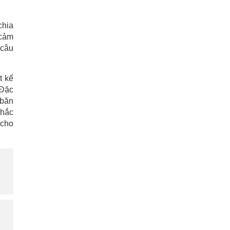
chia
 cảm
 câu
t kế
 Đặc
 băn
chắc
 cho