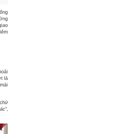
hống
hững
giao
hiêm
hoải
t là
 mái
 chừ
ác”
,