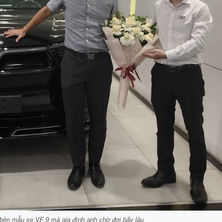
bên mẫu xe VF 9 mà gia đình anh chờ đợi bấy lâu