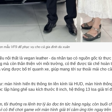
ọn mẫu VF9 để phục vụ cho cả gia đình du xuân
 nội thất là vegan leather - da nhân tạo có nguồn gốc từ thực 
ng mà còn thân thiện với môi trường, có thể được tái chế hoàn 
vùng được bố trí quanh xe, giúp mang tới sự thoải mái cho cả
ư: màn hình hiển thị thông tin lên kính lái HUD, màn hình thông
c lập hàng ghế sau kích thước 8 inch, hệ thống 13 loa giải trí 
 tôi thường ra lệnh trợ lý ảo đọc tin tức hàng ngày, còn buổi c
 vì có thể chơi game với màn hình giải trí cảm ứng lớn ngay trên 