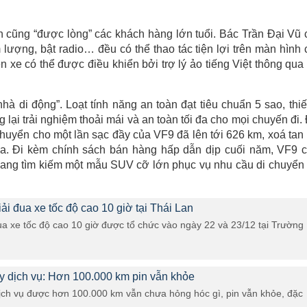
ản cũng “được lòng” các khách hàng lớn tuổi. Bác Trần Đại Vũ 
m lượng, bật radio… đều có thể thao tác tiện lợi trên màn hình
ên xe có thể được điều khiển bởi trợ lý ảo tiếng Việt thông qua
à di động”. Loạt tính năng an toàn đạt tiêu chuẩn 5 sao, thiế
g lại trải nghiệm thoải mái và an toàn tối đa cho mọi chuyến đi.
huyển cho một lần sạc đầy của VF9 đã lên tới 626 km, xoá tan
a. Đi kèm chính sách bán hàng hấp dẫn dịp cuối năm, VF9 
 đang tìm kiếm một mẫu SUV cỡ lớn phục vụ nhu cầu di chuyển
iải đua xe tốc độ cao 10 giờ tại Thái Lan
ua xe tốc độ cao 10 giờ được tổ chức vào ngày 22 và 23/12 tại Trường
y dịch vụ: Hơn 100.000 km pin vẫn khỏe
ịch vụ được hơn 100.000 km vẫn chưa hỏng hóc gì, pin vẫn khỏe, đặc