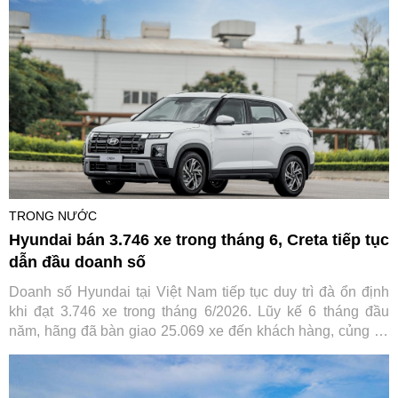
vừa đạt cột mốc 40.000 xe lăn bánh tại Việt Nam.
TRONG NƯỚC
Hyundai bán 3.746 xe trong tháng 6, Creta tiếp tục
dẫn đầu doanh số
Doanh số Hyundai tại Việt Nam tiếp tục duy trì đà ổn định
khi đạt 3.746 xe trong tháng 6/2026. Lũy kế 6 tháng đầu
năm, hãng đã bàn giao 25.069 xe đến khách hàng, củng cố
vị thế trong nhóm thương hiệu ô tô bán chạy nhất thị trường.