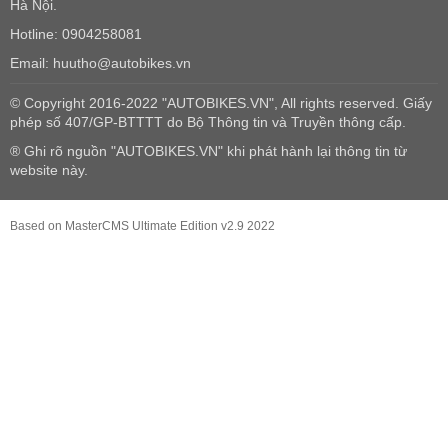
Hà Nội.
Hotline: 0904258081
Email: huutho@autobikes.vn
© Copyright 2016-2022 "AUTOBIKES.VN", All rights reserved. Giấy
phép số 407/GP-BTTTT do Bộ Thông tin và Truyền thông cấp.
® Ghi rõ nguồn "AUTOBIKES.VN" khi phát hành lại thông tin từ
website này.
Based on MasterCMS Ultimate Edition v2.9 2022