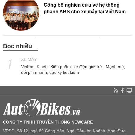
Công bố nghiên cứu về hệ thống
phanh ABS cho xe máy tại Việt Nam
Đọc nhiều
XE MÁY
VinFast Kinet: "Siêu phẩm" xe điện giới trẻ - Mạnh mẽ,
đổi pin nhanh, cực kỳ tiết kiệm
CÔNG TY TNHH TRUYỀN THÔNG NEWCARE
VPĐD: Số 12, ngõ 69 Cộng Hòa, Ngãi Cầu, An Khánh, Hoài Đức,