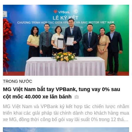
Hà Nội, đi kèm chương trình kích cầu mua sắm hấp dẫn áp
dụng cho loạt dòng xe chủ lực.
TRONG NƯỚC
MG Việt Nam bắt tay VPBank, tung vay 0% sau
cột mốc 40.000 xe lăn bánh
MG Việt Nam và VPBank ký kết hợp tác chiến lược nhằm
triển khai các giải pháp tài chính dành cho khách hàng mua
xe MG, đồng thời công bố gói vay lãi suất 0% trong 12 tháng
đầu. Sự kiện diễn ra trong bối cảnh thương hiệu ô tô này