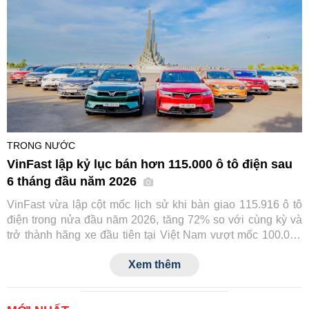
TRONG NƯỚC
VinFast lập kỷ lục bán hơn 115.000 ô tô điện sau
6 tháng đầu năm 2026
VinFast vừa lập cột mốc lịch sử khi bàn giao 115.916 ô tô
điện trong nửa đầu năm 2026, tăng 72% so với cùng kỳ và
trở thành hãng xe đầu tiên tại Việt Nam vượt mốc 100.000
xe chỉ trong 6 tháng. Thành tích này tiếp tục củng cố vị thế
Xem thêm
số một của VinFast trên thị trường ô tô trong nước.