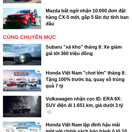
Mazda bất ngờ nhận 10.000 đơn đặt
hàng CX-5 mới, gấp 5 lần dự tính ban
đầu
CÙNG CHUYÊN MỤC
Subaru "xả kho" tháng 8: Xe giảm
giá tới 360 triệu đồng
Honda Việt Nam "chơi lớn" tháng 8:
Tặng 100% trước bạ, quay số trúng
quà 7 tỷ
Volkswagen nhận cọc ID. ERA 9X:
SUV điện đi 1.651 km, giá dưới 3 tỷ
Honda Việt Nam lập đỉnh hậu mãi
mới với chính sách bảo hành ô tô 10