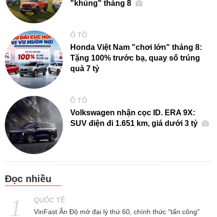
"khủng" tháng 8
Ô TÔ
Honda Việt Nam "chơi lớn" tháng 8:
Tặng 100% trước bạ, quay số trúng
quà 7 tỷ
Ô TÔ
Volkswagen nhận cọc ID. ERA 9X:
SUV điện đi 1.651 km, giá dưới 3 tỷ
Đọc nhiều
QUỐC TẾ
VinFast Ấn Độ mở đại lý thứ 60, chính thức "tấn công"