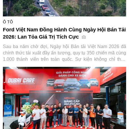
Ô TÔ
Ford Việt Nam Đồng Hành Cùng Ngày Hội Bán Tải
2026: Lan Tỏa Giá Trị Tích Cực
Sau ba năm chờ đợi, Ngày hội Bán tải Việt Nam 2026 đã
chính thức tái xuất đầy ấn tượng, quy tụ 350 chiến mã cùng
1.000 thành viên trên toàn quốc. Sự kiện không chỉ thỏa
lòng người đam mê mà còn ghi dấu ấn đậm nét của Ford
Việt Nam trong hành trình gắn kết và lan tỏa giá trị tích cực
cho cộng đồng.