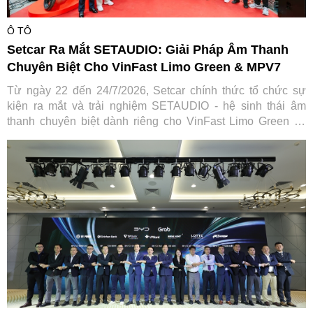
Ô TÔ
Setcar Ra Mắt SETAUDIO: Giải Pháp Âm Thanh
Chuyên Biệt Cho VinFast Limo Green & MPV7
Từ ngày 22 đến 24/7/2026, Setcar chính thức tổ chức sự
kiện ra mắt và trải nghiệm SETAUDIO - hệ sinh thái âm
thanh chuyên biệt dành riêng cho VinFast Limo Green và
MPV7, mang đến cơ hội so sánh thực tế cùng ưu đãi "Thu
cũ đổi mới" tiết kiệm tới 7,2 triệu đồng.