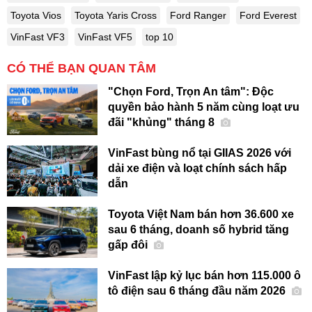
Toyota Vios
Toyota Yaris Cross
Ford Ranger
Ford Everest
VinFast VF3
VinFast VF5
top 10
CÓ THỂ BẠN QUAN TÂM
"Chọn Ford, Trọn An tâm": Độc
quyền bảo hành 5 năm cùng loạt ưu
đãi "khủng" tháng 8
VinFast bùng nổ tại GIIAS 2026 với
dải xe điện và loạt chính sách hấp
dẫn
Toyota Việt Nam bán hơn 36.600 xe
sau 6 tháng, doanh số hybrid tăng
gấp đôi
VinFast lập kỷ lục bán hơn 115.000 ô
tô điện sau 6 tháng đầu năm 2026