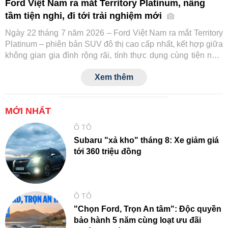
Ford Việt Nam ra mắt Territory Platinum, nâng
tầm tiện nghi, đi tới trải nghiệm mới
Ngày 22 tháng 7 năm 2026 – Ford Việt Nam ra mắt Territory
Platinum – phiên bản SUV đô thị cao cấp nhất, kết hợp giữa
không gian gia đình rộng rãi, tính thực dụng cùng tiện nghi
và công nghệ an toàn tiệm cận xe sang.
Xem thêm
MỚI NHẤT
Ô TÔ
Subaru "xả kho" tháng 8: Xe giảm giá
tới 360 triệu đồng
Ô TÔ
"Chọn Ford, Trọn An tâm": Độc quyền
bảo hành 5 năm cùng loạt ưu đãi