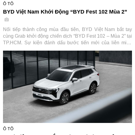
Ô TÔ
BYD Việt Nam Khởi Động “BYD Fest 102 Mùa 2”
Nối tiếp thành công mùa đầu tiên, BYD Việt Nam bắt tay
cùng Grab khởi động chiến dịch “BYD Fest 102 – Mùa 2” tại
TP.HCM. Sự kiện đánh dấu bước tiến mới của liên minh
cùng các đối tác tài chính và hạ tầng sạc, hướng tới thúc
đẩy chuyển đổi xanh cho ngành vận tải dịch vụ tại Việt Nam.
Ô TÔ