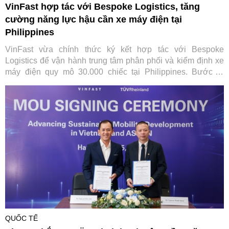
VinFast hợp tác với Bespoke Logistics, tăng
cường năng lực hậu cần xe máy điện tại
Philippines
VinFast vừa chính thức ký kết hợp tác với Bespoke
Logistics để vận hành trung tâm phân phối và kiểm định xe
máy điện quy mô 30.000 chiếc tại Philippines. Bước đi
chiến lược này không chỉ giúp tối ưu hóa chuỗi cung ứng
toàn cầu của hãng xe Việt mà còn đặt nền móng vững chắc
cho hệ sinh thái di chuyển xanh toàn diện tại quốc gia vạn
đảo.
QUỐC TẾ