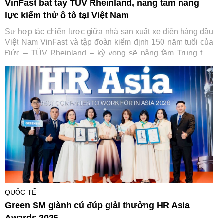
VinFast bắt tay TÜV Rheinland, nâng tầm năng
lực kiểm thử ô tô tại Việt Nam
Sự hợp tác chiến lược giữa nhà sản xuất xe điện hàng đầu
Việt Nam VinFast và tập đoàn kiểm định 150 năm tuổi của
Đức – TÜV Rheinland – kỳ vọng sẽ nâng tầm Trung tâm
Thử nghiệm VinFast đạt chuẩn quốc tế, từng bước đưa Việt
Nam trở thành trung tâm dịch vụ kỹ thuật ô tô của toàn khu
vực.
QUỐC TẾ
Green SM giành cú đúp giải thưởng HR Asia
Awards 2026