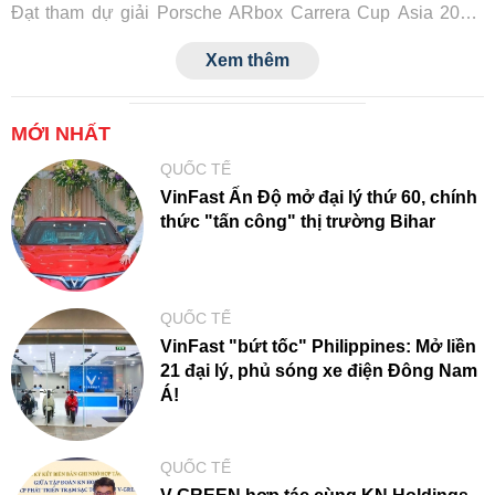
Đạt tham dự giải Porsche ARbox Carrera Cup Asia 2026.
Đây là lần đầu tiên một tay đua Việt Nam tranh tài tại đấu
Xem thêm
trường danh giá này, đồng thời đánh dấu cột mốc mới trong
hành trình phát triển văn hóa xe thể thao của Porsche tại
Việt Nam.
MỚI NHẤT
QUỐC TẾ
VinFast Ấn Độ mở đại lý thứ 60, chính
thức "tấn công" thị trường Bihar
QUỐC TẾ
VinFast "bứt tốc" Philippines: Mở liền
21 đại lý, phủ sóng xe điện Đông Nam
Á!
QUỐC TẾ