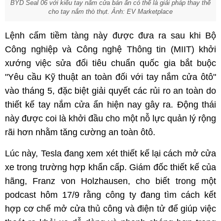
BYD Seal 06 với kiểu tay nắm cửa bán ẩn có thể là giải pháp thay thế
cho tay nắm thò thụt. Ảnh: EV Marketplace
Lệnh cấm tiềm tàng này được đưa ra sau khi Bộ
Công nghiệp và Công nghệ Thông tin (MIIT) khởi
xướng việc sửa đổi tiêu chuẩn quốc gia bắt buộc
"Yêu cầu Kỹ thuật an toàn đối với tay nắm cửa ôtô"
vào tháng 5, đặc biệt giải quyết các rủi ro an toàn do
thiết kế tay nắm cửa ẩn hiện nay gây ra. Động thái
này được coi là khởi đầu cho một nỗ lực quản lý rộng
rãi hơn nhằm tăng cường an toàn ôtô.
Lúc này, Tesla đang xem xét thiết kế lại cách mở cửa
xe trong trường hợp khẩn cấp. Giám đốc thiết kế của
hãng, Franz von Holzhausen, cho biết trong một
podcast hôm 17/9 rằng công ty đang tìm cách kết
hợp cơ chế mở cửa thủ công và điện tử để giúp việc