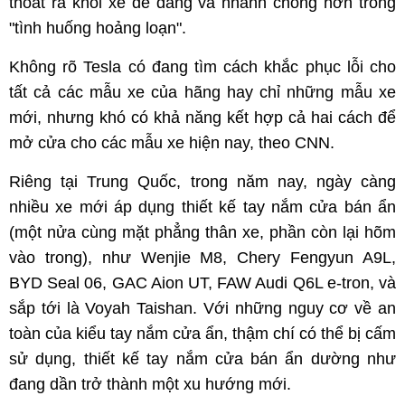
thoát ra khỏi xe dễ dàng và nhanh chóng hơn trong
"tình huống hoảng loạn".
Không rõ Tesla có đang tìm cách khắc phục lỗi cho
tất cả các mẫu xe của hãng hay chỉ những mẫu xe
mới, nhưng khó có khả năng kết hợp cả hai cách để
mở cửa cho các mẫu xe hiện nay, theo CNN.
Riêng tại Trung Quốc, trong năm nay, ngày càng
nhiều xe mới áp dụng thiết kế tay nắm cửa bán ẩn
(một nửa cùng mặt phẳng thân xe, phần còn lại hõm
vào trong), như Wenjie M8, Chery Fengyun A9L,
BYD Seal 06, GAC Aion UT, FAW Audi Q6L e-tron, và
sắp tới là Voyah Taishan. Với những nguy cơ về an
toàn của kiểu tay nắm cửa ẩn, thậm chí có thể bị cấm
sử dụng, thiết kế tay nắm cửa bán ẩn dường như
đang dần trở thành một xu hướng mới.