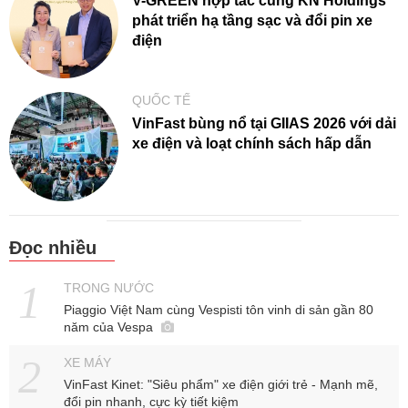
V-GREEN hợp tác cùng KN Holdings
phát triển hạ tầng sạc và đổi pin xe
điện
QUỐC TẾ
VinFast bùng nổ tại GIIAS 2026 với dải
xe điện và loạt chính sách hấp dẫn
Đọc nhiều
TRONG NƯỚC
Piaggio Việt Nam cùng Vespisti tôn vinh di sản gần 80
năm của Vespa
XE MÁY
VinFast Kinet: "Siêu phẩm" xe điện giới trẻ - Mạnh mẽ,
đổi pin nhanh, cực kỳ tiết kiệm