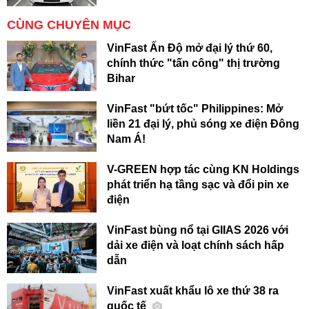
CÙNG CHUYÊN MỤC
VinFast Ấn Độ mở đại lý thứ 60,
chính thức "tấn công" thị trường
Bihar
VinFast "bứt tốc" Philippines: Mở
liền 21 đại lý, phủ sóng xe điện Đông
Nam Á!
V-GREEN hợp tác cùng KN Holdings
phát triển hạ tầng sạc và đổi pin xe
điện
VinFast bùng nổ tại GIIAS 2026 với
dải xe điện và loạt chính sách hấp
dẫn
VinFast xuất khẩu lô xe thứ 38 ra
quốc tế