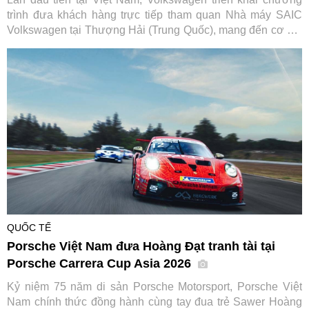
trình đưa khách hàng trực tiếp tham quan Nhà máy SAIC
Volkswagen tại Thượng Hải (Trung Quốc), mang đến cơ hội
tìm hiểu quy trình sản xuất và các tiêu chuẩn toàn cầu phía
sau mỗi chiếc xe của thương hiệu Đức.
QUỐC TẾ
Porsche Việt Nam đưa Hoàng Đạt tranh tài tại
Porsche Carrera Cup Asia 2026
Kỷ niệm 75 năm di sản Porsche Motorsport, Porsche Việt
Nam chính thức đồng hành cùng tay đua trẻ Sawer Hoàng