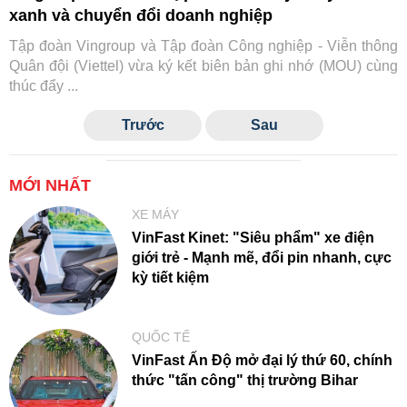
xanh và chuyển đổi doanh nghiệp
Tập đoàn Vingroup và Tập đoàn Công nghiệp - Viễn thông
Quân đội (Viettel) vừa ký kết biên bản ghi nhớ (MOU) cùng
thúc đẩy ...
Trước
Sau
MỚI NHẤT
XE MÁY
VinFast Kinet: "Siêu phẩm" xe điện
giới trẻ - Mạnh mẽ, đổi pin nhanh, cực
kỳ tiết kiệm
QUỐC TẾ
VinFast Ấn Độ mở đại lý thứ 60, chính
thức "tấn công" thị trường Bihar