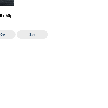
uế nhập
ước
Sau