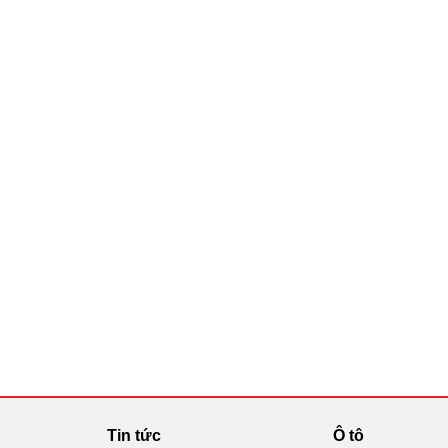
Tin tức
Ô tô