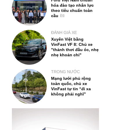
Ford Việt Nam chuẩn
hóa đào tạo nhân lực
theo tiêu chuẩn toàn
cầu
ĐÁNH GIÁ XE
Xuyên Việt bằng
VinFast VF 8: Chủ xe
"thảnh thơi đầu óc, nhẹ
nhẹ khoản chi"
TRONG NƯỚC
Mạng lưới phủ rộng
toàn quốc, chủ xe
VinFast tự tin “đi xa
không phải nghĩ”