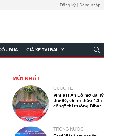
Đăng ký | Đăng nhập
ĐỘ - ĐUA
GIÁ XE TẠI ĐẠI LÝ
MỚI NHẤT
QUỐC TẾ
VinFast Ấn Độ mở đại lý
thứ 60, chính thức "tấn
công" thị trường Bihar
TRONG NƯỚC