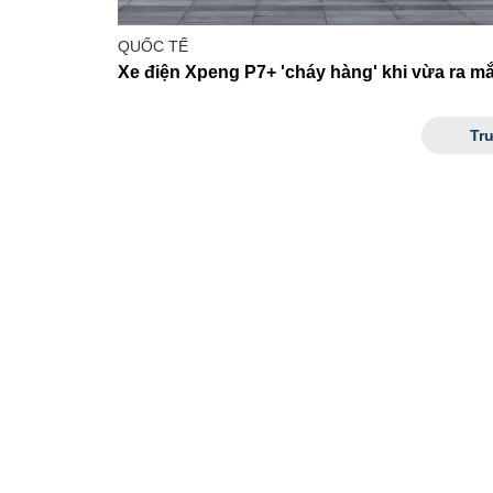
QUỐC TẾ
Xe điện Xpeng P7+ 'cháy hàng' khi vừa ra mắ
Tr