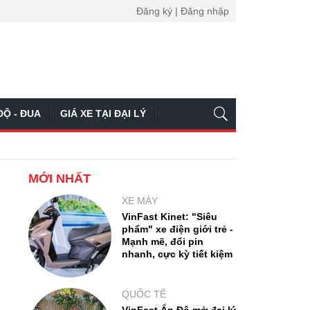
Đăng ký | Đăng nhập
ĐỘ - ĐUA
GIÁ XE TẠI ĐẠI LÝ
MỚI NHẤT
XE MÁY
VinFast Kinet: "Siêu
phẩm" xe điện giới trẻ -
Mạnh mẽ, đổi pin
nhanh, cực kỳ tiết kiệm
QUỐC TẾ