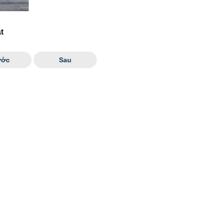
t
ước
Sau