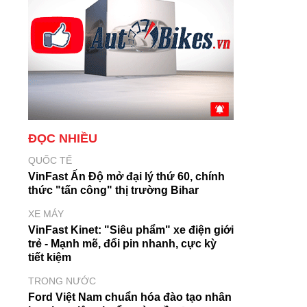
ĐỌC NHIỀU
QUỐC TẾ
VinFast Ấn Độ mở đại lý thứ 60, chính
thức "tấn công" thị trường Bihar
XE MÁY
VinFast Kinet: "Siêu phẩm" xe điện giới
trẻ - Mạnh mẽ, đổi pin nhanh, cực kỳ
tiết kiệm
TRONG NƯỚC
Ford Việt Nam chuẩn hóa đào tạo nhân