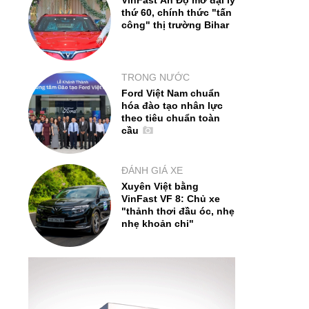
VinFast Ấn Độ mở đại lý
thứ 60, chính thức "tấn
công" thị trường Bihar
TRONG NƯỚC
Ford Việt Nam chuẩn
hóa đào tạo nhân lực
theo tiêu chuẩn toàn
cầu
ĐÁNH GIÁ XE
Xuyên Việt bằng
VinFast VF 8: Chủ xe
"thảnh thơi đầu óc, nhẹ
nhẹ khoản chi"