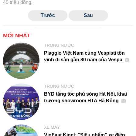
40 triệu đồng.
Trước
Sau
MỚI NHẤT
TRONG NƯỚC
Piaggio Việt Nam cùng Vespisti tôn
vinh di sản gần 80 năm của Vespa
TRONG NƯỚC
BYD tăng tốc phủ sóng Hà Nội, khai
trương showroom HTA Hà Đông
XE MÁY
VinFast Kinet: "Siêu phẩm" xe điện