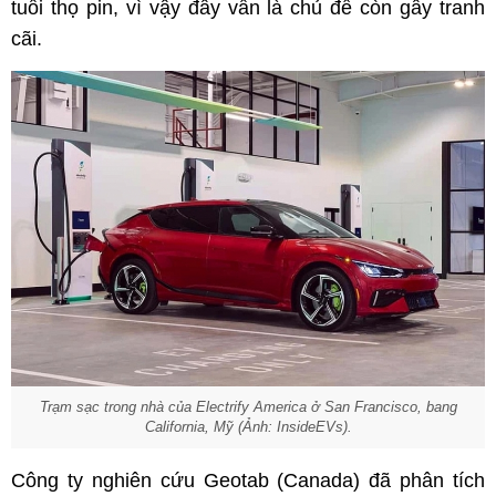
tuổi thọ pin, vì vậy đây vẫn là chủ đề còn gây tranh
cãi.
Trạm sạc trong nhà của Electrify America ở San Francisco, bang
California, Mỹ (Ảnh: InsideEVs).
Công ty nghiên cứu Geotab (Canada) đã phân tích