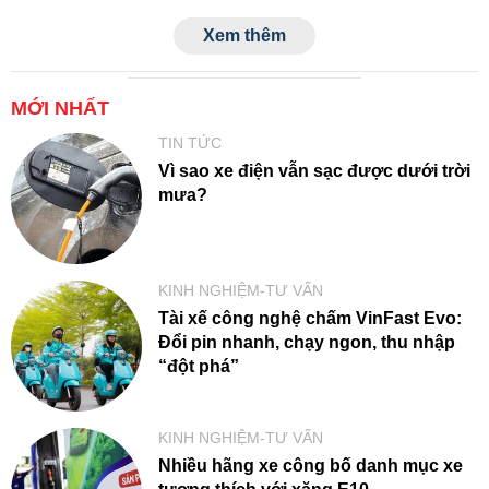
dòng xe hiện đại. Liệu xe đời cũ có tương thích được
Xem thêm
không?
MỚI NHẤT
TIN TỨC
Vì sao xe điện vẫn sạc được dưới trời
mưa?
KINH NGHIỆM-TƯ VẤN
Tài xế công nghệ chấm VinFast Evo:
Đổi pin nhanh, chạy ngon, thu nhập
“đột phá”
KINH NGHIỆM-TƯ VẤN
Nhiều hãng xe công bố danh mục xe