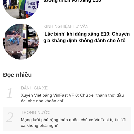
tương thích với xăng E10
KINH NGHIỆM-TƯ VẤN
'Lắc bình' khi dùng xăng E10: Chuyên
gia khẳng định không dành cho ô tô
Đọc nhiều
ĐÁNH GIÁ XE
Xuyên Việt bằng VinFast VF 8: Chủ xe "thảnh thơi đầu
óc, nhẹ nhẹ khoản chi"
TRONG NƯỚC
Mạng lưới phủ rộng toàn quốc, chủ xe VinFast tự tin “đi
xa không phải nghĩ”