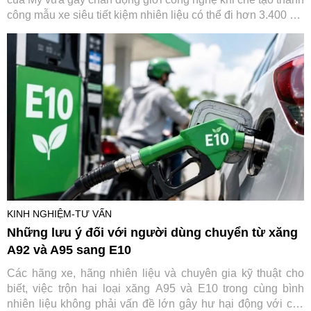
công mẫu xe siêu tiết kiệm nhiên liệu có thể đi hơn 3.400 km
chỉ với khoảng 3,8 lít ethanol. Thành tích này giúp đội BYU
tiếp tục khẳng định vị thế tại giải Shell Eco-marathon danh
tiếng
KINH NGHIỆM-TƯ VẤN
Những lưu ý đối với người dùng chuyển từ xăng
A92 và A95 sang E10
Các hãng xe, hãng nhiên liệu và chuyên gia kỹ thuật cho
biết, việc trộn hai loại xăng A95 và E10 trong cùng bình
nhiên liệu không phải vấn đề lớn gây hư hại động với các