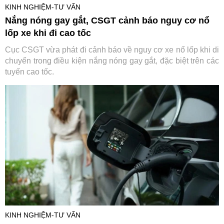
KINH NGHIỆM-TƯ VẤN
Nắng nóng gay gắt, CSGT cảnh báo nguy cơ nổ
lốp xe khi đi cao tốc
Cục CSGT vừa phát đi cảnh báo về nguy cơ xe nổ lốp khi di
chuyển trong điều kiện nắng nóng gay gắt, đặc biệt trên các
tuyến cao tốc.
KINH NGHIỆM-TƯ VẤN