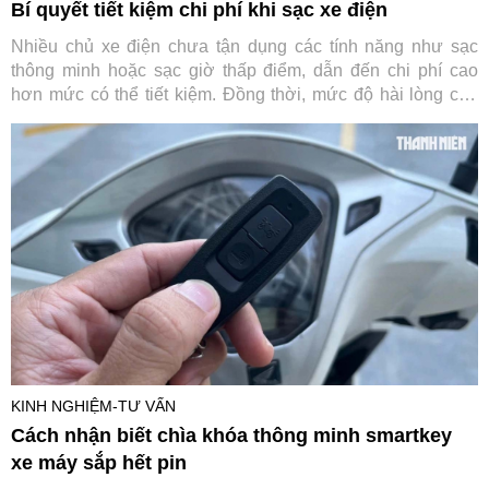
Bí quyết tiết kiệm chi phí khi sạc xe điện
Nhiều chủ xe điện chưa tận dụng các tính năng như sạc
thông minh hoặc sạc giờ thấp điểm, dẫn đến chi phí cao
hơn mức có thể tiết kiệm. Đồng thời, mức độ hài lòng của
người dùng phụ thuộc lớn vào khu vực, loại bộ sạc và
thương hiệu thiết bị.
KINH NGHIỆM-TƯ VẤN
Cách nhận biết chìa khóa thông minh smartkey
xe máy sắp hết pin