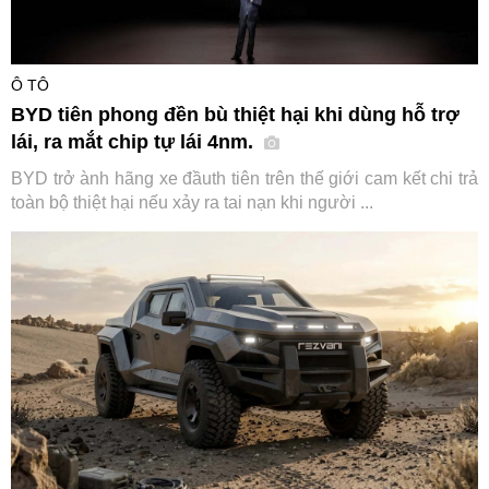
Ô TÔ
BYD tiên phong đền bù thiệt hại khi dùng hỗ trợ
lái, ra mắt chip tự lái 4nm.
BYD trở ành hãng xe đầuth tiên trên thế giới cam kết chi trả
toàn bộ thiệt hại nếu xảy ra tai nạn khi người ...