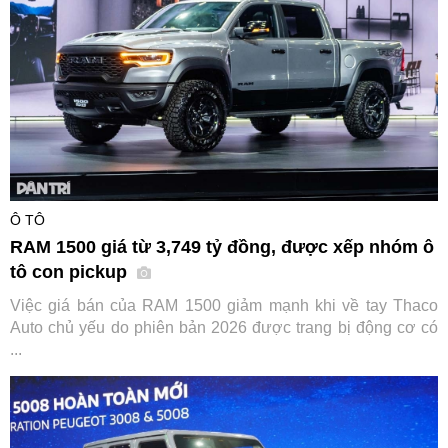
Ô TÔ
RAM 1500 giá từ 3,749 tỷ đồng, được xếp nhóm ô
tô con pickup
Việc giá bán của RAM 1500 giảm mạnh khi về tay Thaco
Auto chủ yếu do phiên bản 2026 được trang bị động cơ có
...