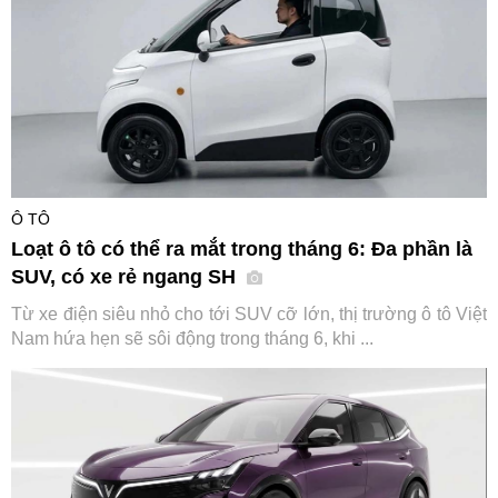
Ô TÔ
Loạt ô tô có thể ra mắt trong tháng 6: Đa phần là
SUV, có xe rẻ ngang SH
Từ xe điện siêu nhỏ cho tới SUV cỡ lớn, thị trường ô tô Việt
Nam hứa hẹn sẽ sôi động trong tháng 6, khi ...