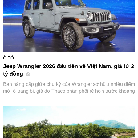
Ô TÔ
Jeep Wrangler 2026 đầu tiên về Việt Nam, giá từ 3
tỷ đồng
Bản nâng cấp giữa chu kỳ của Wrangler sở hữu nhiều điểm
mới ở trang bị, giá do Thaco phân phối rẻ hơn trước khoảng
...