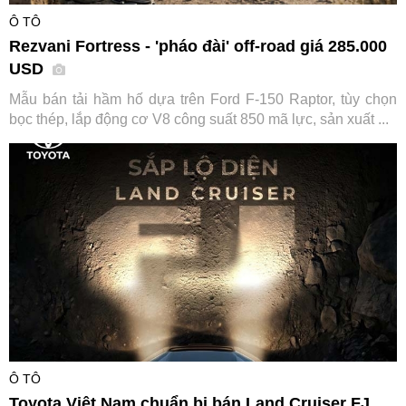
Ô TÔ
Rezvani Fortress - 'pháo đài' off-road giá 285.000
USD
Mẫu bán tải hầm hố dựa trên Ford F-150 Raptor, tùy chọn
bọc thép, lắp động cơ V8 công suất 850 mã lực, sản xuất ...
Ô TÔ
Toyota Việt Nam chuẩn bị bán Land Cruiser FJ