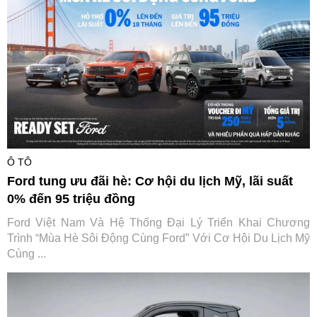
Ô TÔ
Ford tung ưu đãi hè: Cơ hội du lịch Mỹ, lãi suất
0% đến 95 triệu đồng
Ford Việt Nam Và Hệ Thống Đại Lý Triển Khai Chương
Trình “Mùa Hè Sôi Động Cùng Ford” Với Cơ Hội Du Lịch Mỹ
Cùng ...