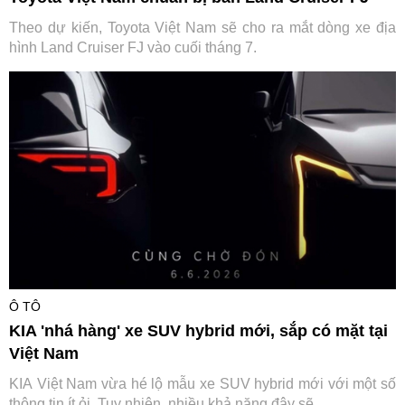
Theo dự kiến, Toyota Việt Nam sẽ cho ra mắt dòng xe địa
hình Land Cruiser FJ vào cuối tháng 7.
Ô TÔ
KIA 'nhá hàng' xe SUV hybrid mới, sắp có mặt tại
Việt Nam
KIA Việt Nam vừa hé lộ mẫu xe SUV hybrid mới với một số
thông tin ít ỏi. Tuy nhiên, nhiều khả năng đây sẽ ...