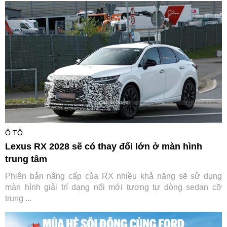
Ô TÔ
Lexus RX 2028 sẽ có thay đổi lớn ở màn hình
trung tâm
Phiên bản nâng cấp của RX nhiều khả năng sẽ sử dụng
màn hình giải trí dạng nổi mới tương tự dòng sedan cỡ
trung ...