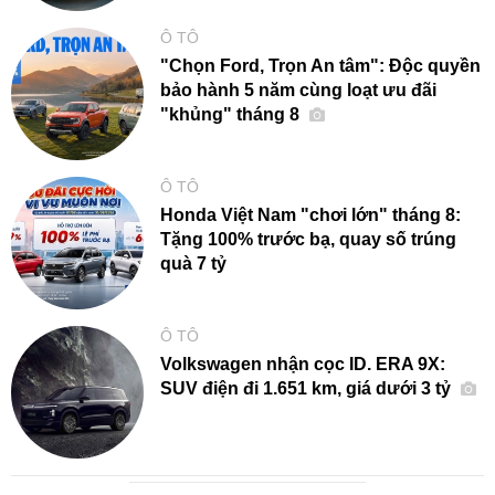
Ô TÔ
"Chọn Ford, Trọn An tâm": Độc quyền
bảo hành 5 năm cùng loạt ưu đãi
"khủng" tháng 8
Ô TÔ
Honda Việt Nam "chơi lớn" tháng 8:
Tặng 100% trước bạ, quay số trúng
quà 7 tỷ
Ô TÔ
Volkswagen nhận cọc ID. ERA 9X:
SUV điện đi 1.651 km, giá dưới 3 tỷ