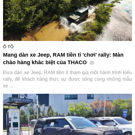
Ô TÔ
Mang dàn xe Jeep, RAM tiền tỉ 'chơi' rally: Màn
chào hàng khác biệt của THACO
Đưa dàn xe Jeep, RAM tiền tỉ tham gia một hành trình kiểu
rally, để khách hàng thực sự được sống cùng những mẫu
xe ...