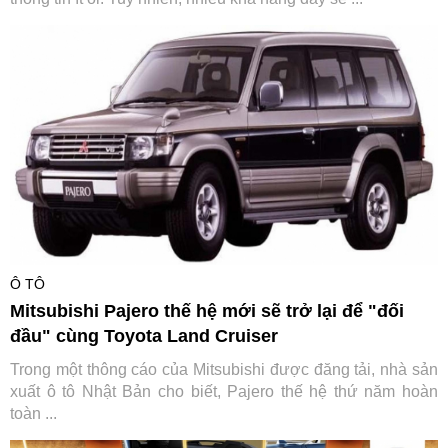
Ô TÔ
Mitsubishi Pajero thế hệ mới sẽ trở lại để "đối
đầu" cùng Toyota Land Cruiser
Trong một thông cáo của Mitsubishi được đăng tải, nhà sản
xuất ô tô Nhật Bản cho biết, Pajero thế hệ thứ năm hoàn
toàn ...