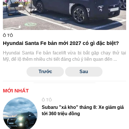
Ô TÔ
Hyundai Santa Fe bản mới 2027 có gì đặc biệt?
Hyundai Santa Fe bản facelift vừa bị bắt gặp chạy thử tại
Mỹ, để lộ thêm nhiều chi tiết đáng chú ý liên quan đến ...
Trước
Sau
MỚI NHẤT
Ô TÔ
Subaru "xả kho" tháng 8: Xe giảm giá
tới 360 triệu đồng