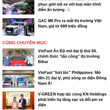
phục giới mê xe với loạt màn trình
diễn ấn tượng
GAC M6 Pro ra mắt thị trường Việt
Nam, giá từ 699 triệu đồng
CÙNG CHUYÊN MỤC
VinFast Ấn Độ mở đại lý thứ 60,
chính thức "tấn công" thị trường
Bihar
VinFast "bứt tốc" Philippines: Mở
liền 21 đại lý, phủ sóng xe điện Đông
Nam Á!
V-GREEN hợp tác cùng KN Holdings
phát triển hạ tầng sạc và đổi pin xe
điện