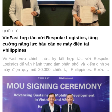
QUỐC TẾ
VinFast hợp tác với Bespoke Logistics, tăng
cường năng lực hậu cần xe máy điện tại
Philippines
VinFast vừa chính thức ký kết hợp tác với Bespoke
Logistics để vận hành trung tâm phân phối và kiểm định xe
máy điện quy mô 30.000 chiếc tại Philippines. Bước đi
chiến lược này không chỉ giúp tối ưu hóa chuỗi cung ứng
toàn cầu của hãng xe Việt mà còn đặt nền móng vững chắc
cho hệ sinh thái di chuyển xanh toàn diện tại quốc gia vạn
đảo.