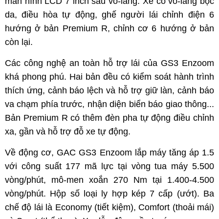
màn hình LCD 7 inch sau vô-lăng. Xe có vô-lăng bọc
da, điều hòa tự động, ghế người lái chỉnh điện 6
hướng ở bản Premium R, chỉnh cơ 6 hướng ở bản
còn lại.
Các công nghệ an toàn hỗ trợ lái của GS3 Enzoom
khá phong phú. Hai bản đều có kiểm soát hành trình
thích ứng, cảnh báo lệch và hỗ trợ giữ làn, cảnh báo
va chạm phía trước, nhận diện biển báo giao thông...
Bản Premium R có thêm đèn pha tự động điều chỉnh
xa, gần và hỗ trợ đỗ xe tự động.
Về động cơ, GAC GS3 Enzoom lắp máy tăng áp 1.5
với công suất 177 mã lực tại vòng tua máy 5.500
vòng/phút, mô-men xoắn 270 Nm tại 1.400-4.500
vòng/phút. Hộp số loại ly hợp kép 7 cấp (ướt). Ba
chế độ lái là Economy (tiết kiệm), Comfort (thoải mái)