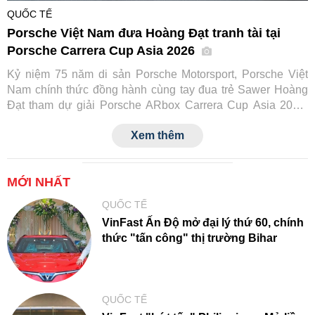
QUỐC TẾ
Porsche Việt Nam đưa Hoàng Đạt tranh tài tại
Porsche Carrera Cup Asia 2026
Kỷ niệm 75 năm di sản Porsche Motorsport, Porsche Việt
Nam chính thức đồng hành cùng tay đua trẻ Sawer Hoàng
Đạt tham dự giải Porsche ARbox Carrera Cup Asia 2026.
Đây là lần đầu tiên một tay đua Việt Nam tranh tài tại đấu
Xem thêm
trường danh giá này, đồng thời đánh dấu cột mốc mới trong
hành trình phát triển văn hóa xe thể thao của Porsche tại
Việt Nam.
MỚI NHẤT
QUỐC TẾ
VinFast Ấn Độ mở đại lý thứ 60, chính
thức "tấn công" thị trường Bihar
QUỐC TẾ