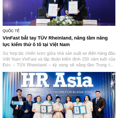
QUỐC TẾ
VinFast bắt tay TÜV Rheinland, nâng tầm năng
lực kiểm thử ô tô tại Việt Nam
Sự hợp tác chiến lược giữa nhà sản xuất xe điện hàng đầu
Việt Nam VinFast và tập đoàn kiểm định 150 năm tuổi của
Đức – TÜV Rheinland – kỳ vọng sẽ nâng tầm Trung tâm
Thử nghiệm VinFast đạt chuẩn quốc tế, từng bước đưa Việt
Nam trở thành trung tâm dịch vụ kỹ thuật ô tô của toàn khu
vực.