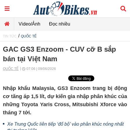
Video/Ảnh
Đọc nhiều
/
TIN TỨC
QUỐC TẾ
GAC GS3 Enzoom - CUV cỡ B sắp
bán tại Việt Nam
QUỐC TẾ
07:06 | 09/06/2026
Nhập khẩu Malaysia, GS3 Enzoom trang bị động
cơ tăng áp 1,5 lít, dự kiến gia nhập phân khúc của
những Toyota Yaris Cross, Mitsubishi Xforce vào
tháng 7 tới.
Xe Trung Quốc liên tiếp ‘đổ bộ’ vào phân khúc nóng nhất