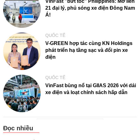
VinFast "bứt tốc" Philippines: Mở liền
21 đại lý, phủ sóng xe điện Đông Nam
Á!
QUỐC TẾ
V-GREEN hợp tác cùng KN Holdings
phát triển hạ tầng sạc và đổi pin xe
điện
QUỐC TẾ
VinFast bùng nổ tại GIIAS 2026 với dải
xe điện và loạt chính sách hấp dẫn
Đọc nhiều