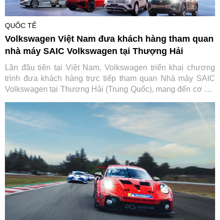
QUỐC TẾ
Volkswagen Việt Nam đưa khách hàng tham quan
nhà máy SAIC Volkswagen tại Thượng Hải
Lần đầu tiên tại Việt Nam, Volkswagen triển khai chương
trình đưa khách hàng trực tiếp tham quan Nhà máy SAIC
Volkswagen tại Thượng Hải (Trung Quốc), mang đến cơ hội
tìm hiểu quy trình sản xuất và các tiêu chuẩn toàn cầu phía
sau mỗi chiếc xe của thương hiệu Đức.