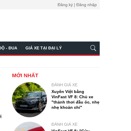
Đăng ký | Đăng nhập
ĐỘ - ĐUA
GIÁ XE TẠI ĐẠI LÝ
MỚI NHẤT
ĐÁNH GIÁ XE
Xuyên Việt bằng
VinFast VF 8: Chủ xe
"thảnh thơi đầu óc, nhẹ
nhẹ khoản chi"
i
ĐÁNH GIÁ XE