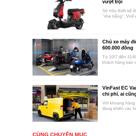
vượt trội
Sở hữu thiết kế 
“nhẹ bẫng”, VinF
đón trước thềm 
Chủ xe máy điệ
600.000 đồng
Từ 10/7 đến 31/8/
khách hàng bảo d
được hưởng nhiều 
hơn.
VinFast EC Van
chi phí, ai cũ
Với khoang hàng l
đang khiến các h
đô.
CÙNG CHUYÊN MỤC