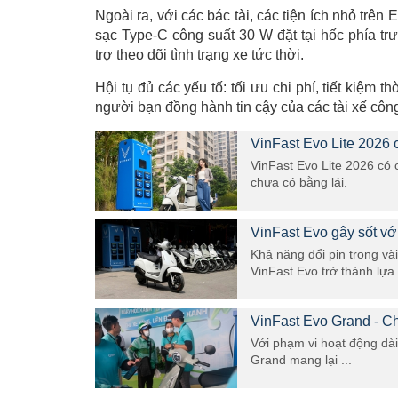
Ngoài ra, với các bác tài, các tiện ích nhỏ trê
sạc Type-C công suất 30 W đặt tại hốc phía tr
trợ theo dõi tình trạng xe tức thời.
Hội tụ đủ các yếu tố: tối ưu chi phí, tiết kiệm 
người bạn đồng hành tin cậy của các tài xế côn
VinFast Evo Lite 2026 
VinFast Evo Lite 2026 có 
chưa có bằng lái.
VinFast Evo gây sốt với
Khả năng đổi pin trong vài
VinFast Evo trở thành lựa .
VinFast Evo Grand - Ch
Với phạm vi hoạt động dài
Grand mang lại ...