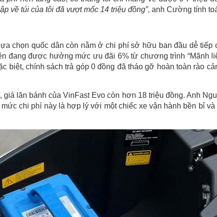
p về túi của tôi đã vượt mốc 14 triệu đồng”
, anh Cường tính to
 lựa chọn quốc dân còn nằm ở chi phí sở hữu ban đầu dễ tiếp 
điện đang được hưởng mức ưu đãi 6% từ chương trình “Mãnh liệ
ặc biệt, chính sách trả góp 0 đồng đã tháo gỡ hoàn toàn rào cản
, giá lăn bánh của VinFast Evo còn hơn 18 triệu đồng. Anh Ng
 mức chi phí này là hợp lý với một chiếc xe vận hành bền bỉ và 