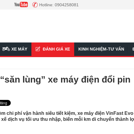
Hotline: 0904258081
XE MÁY
ĐÁNH GIÁ XE
KINH NGHIỆM-TƯ VẤN
ế “săn lùng” xe máy điện đổi pin
èm chi phí vận hành siêu tiết kiệm, xe máy điện VinFast Evo
ài xế dịch vụ tối ưu thu nhập, biến mỗi km di chuyển thành lợ