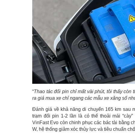
“
Thao tác đổi pin chỉ mất vài phút, tôi thấy còn
ra giá mua xe chỉ ngang các mẫu xe xăng số nhưn
Đánh giá về khả năng di chuyển 165 km sau m
trạm đổi pin 1-2 lần là có thể thoải mái “cày
VinFast Evo còn chinh phục các bác tài bằng c
W, hệ thống giảm xóc thủy lực và tiêu chuẩn ch