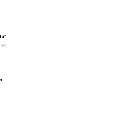
hĩ”
 mọi
in
iảm