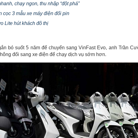
hanh, chạy ngon, thu nhập “đột phá”
ận cọc 3 mẫu xe máy điện đổi pin
o Lite hút khách đô thị
 gắn bó suốt 5 năm để chuyển sang VinFast Evo, anh Trần C
không đổi sang xe điện để chạy dịch vụ sớm hơn.