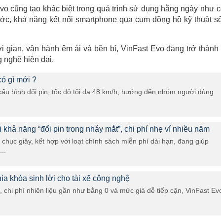
n Evo cũng tạo khác biệt trong quá trình sử dụng hằng ngày như 
ước, khả năng kết nối smartphone qua cụm đồng hồ kỹ thuật s
thời gian, vận hành êm ái và bền bỉ, VinFast Evo đang trở thành
g nghệ hiện đại.
có gì mới ?
cấu hình đổi pin, tốc độ tối đa 48 km/h, hướng đến nhóm người dùng
 khả năng “đổi pin trong nháy mắt”, chi phí nhẹ ví nhiều năm
 chục giây, kết hợp với loạt chính sách miễn phí dài hạn, đang giúp
..
ìa khóa sinh lời cho tài xế công nghệ
, chi phí nhiên liệu gần như bằng 0 và mức giá dễ tiếp cận, VinFast Ev