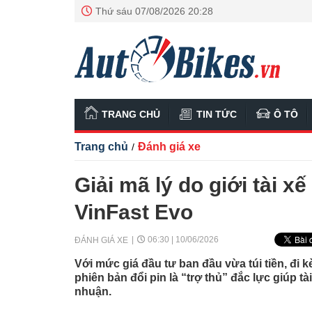
Thứ sáu 07/08/2026 20:28
TRANG CHỦ
TIN TỨC
Ô TÔ
Trang chủ
Đánh giá xe
/
Giải mã lý do giới tài x
VinFast Evo
06:30 | 10/06/2026
ĐÁNH GIÁ XE
Với mức giá đầu tư ban đầu vừa túi tiền, đi k
phiên bản đổi pin là “trợ thủ” đắc lực giúp t
nhuận.