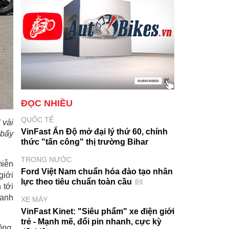
ĐỌC NHIỀU
QUỐC TẾ
 vài
VinFast Ấn Độ mở đại lý thứ 60, chính
 bấy
thức "tấn công" thị trường Bihar
TRONG NƯỚC
miễn
Ford Việt Nam chuẩn hóa đào tạo nhân
giới
lực theo tiêu chuẩn toàn cầu
 tới
 anh
XE MÁY
VinFast Kinet: "Siêu phẩm" xe điện giới
trẻ - Mạnh mẽ, đổi pin nhanh, cực kỳ
ồng.