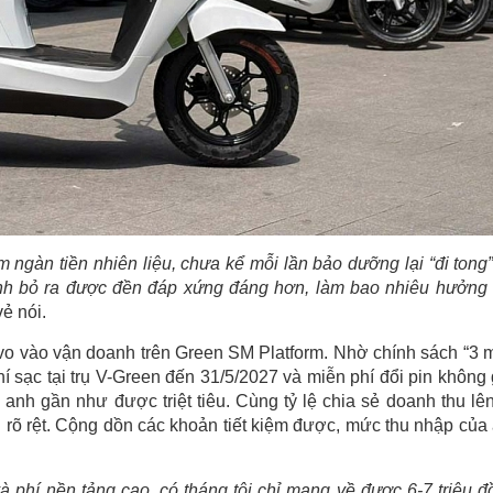
m ngàn tiền nhiên liệu, chưa kể mỗi lần bảo dưỡng lại “đi tong”
ình bỏ ra được đền đáp xứng đáng hơn, làm bao nhiêu hưởng
ẻ nói.
o vào vận doanh trên Green SM Platform. Nhờ chính sách “3 
í sạc tại trụ V-Green đến 31/5/2027 và miễn phí đổi pin không 
anh gần như được triệt tiêu. Cùng tỷ lệ chia sẻ doanh thu lên
ện rõ rệt. Cộng dồn các khoản tiết kiệm được, mức thu nhập của
 và phí nền tảng cao, có tháng tôi chỉ mang về được 6-7 triệu đ