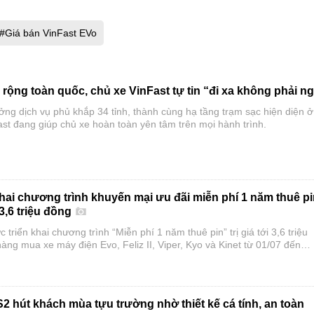
#Giá bán VinFast EVo
rộng toàn quốc, chủ xe VinFast tự tin “đi xa không phải ng
ởng dịch vụ phủ khắp 34 tỉnh, thành cùng hạ tầng trạm sạc hiện diện ở
st đang giúp chủ xe hoàn toàn yên tâm trên mọi hành trình.
khai chương trình khuyến mại ưu đãi miễn phí 1 năm thuê p
,6 triệu đồng
 triển khai chương trình “Miễn phí 1 năm thuê pin” trị giá tới 3,6 triệu
ng mua xe máy điện Evo, Feliz II, Viper, Kyo và Kinet từ 01/07 đến
ãi áp dụng linh hoạt và được cộng dồn đồng thời với các chính sách g
 trước bạ hiện hành.
2 hút khách mùa tựu trường nhờ thiết kế cá tính, an toàn