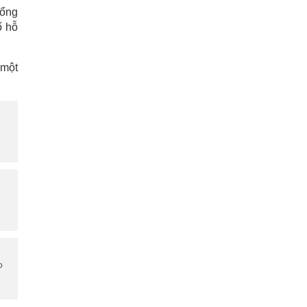
cổng
ố hỗ
 một
o