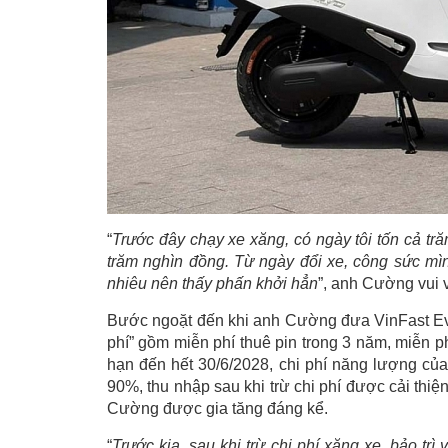
“
Trước đây chạy xe xăng, có ngày tôi tốn cả tră
trăm nghìn đồng. Từ ngày đổi xe, công sức m
nhiêu nên thấy phấn khởi hẳn
”, anh Cường vui v
Bước ngoặt đến khi anh Cường đưa VinFast Ev
phí” gồm miễn phí thuê pin trong 3 năm, miễn ph
hạn đến hết 30/6/2028, chi phí năng lượng của 
90%, thu nhập sau khi trừ chi phí được cải thi
Cường được gia tăng đáng kể.
“
Trước kia, sau khi trừ chi phí xăng xe, bảo trì