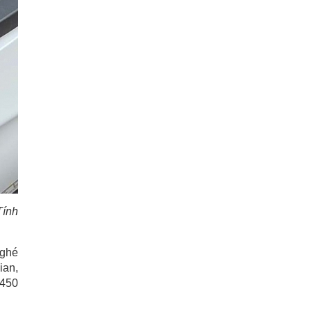
Tính
 ghé
ian,
.450