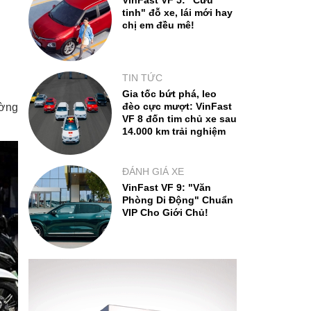
VinFast VF 5: "Cứu
tinh" đỗ xe, lái mới hay
chị em đều mê!
TIN TỨC
Gia tốc bứt phá, leo
đèo cực mượt: VinFast
ường
VF 8 đốn tim chủ xe sau
14.000 km trải nghiệm
ĐÁNH GIÁ XE
VinFast VF 9: "Văn
Phòng Di Động" Chuẩn
VIP Cho Giới Chủ!