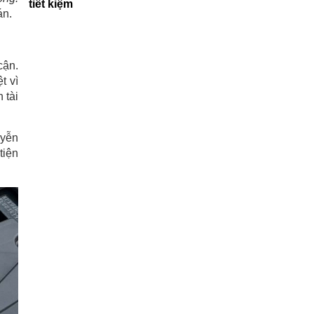
tiết kiệm
án.
cận.
t vì
 tài
uyễn
tiện