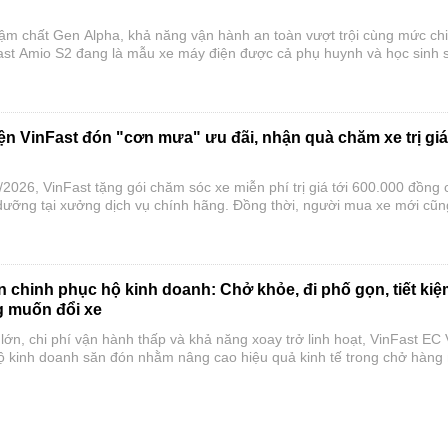
đậm chất Gen Alpha, khả năng vận hành an toàn vượt trội cùng mức chi
ast Amio S2 đang là mẫu xe máy điện được cả phụ huynh và học sinh 
năm học mới.
n VinFast đón "cơn mưa" ưu đãi, nhận quà chăm xe trị giá
2026, VinFast tặng gói chăm sóc xe miễn phí trị giá tới 600.000 đồng 
ưỡng tại xưởng dịch vụ chính hãng. Đồng thời, người mua xe mới cũn
ưu đãi hấp dẫn, giúp chi phí sở hữu và sử dụng xe điện trở nên tiết 
 chinh phục hộ kinh doanh: Chở khỏe, đi phố gọn, tiết ki
ng muốn đổi xe
ớn, chi phí vận hành thấp và khả năng xoay trở linh hoạt, VinFast EC
ộ kinh doanh săn đón nhằm nâng cao hiệu quả kinh tế trong chở hàng 