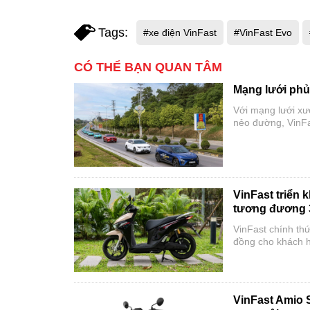
Tags:
#xe điện VinFast
#VinFast Evo
CÓ THỂ BẠN QUAN TÂM
Mạng lưới phủ 
Với mạng lưới xư
nẻo đường, VinFa
VinFast triển 
tương đương 3
VinFast chính thức
đồng cho khách hà
31/08/2026. Ưu đ
giá, hỗ trợ lệ phí
VinFast Amio S