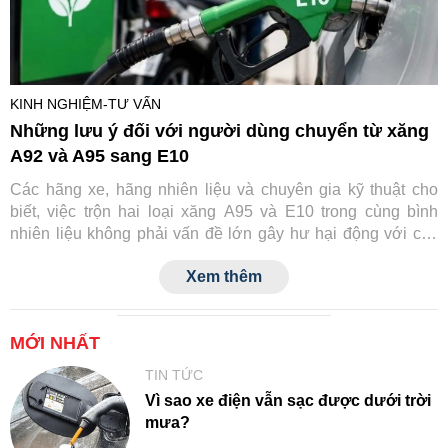
KINH NGHIỆM-TƯ VẤN
Những lưu ý đối với người dùng chuyển từ xăng
A92 và A95 sang E10
Các hãng xe, hãng nhiên liệu và chuyên gia kỹ thuật cho
biết, việc trộn hai loại xăng A95 và E10 trong cùng bình
nhiên liệu không phải vấn đề lớn gây hư hại động với các
dòng xe hiện đại. Liệu xe đời cũ có tương thích được
Xem thêm
không?
MỚI NHẤT
TIN TỨC
Vì sao xe điện vẫn sạc được dưới trời
mưa?