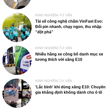
KINH NGHIỆM-TƯ VẤN
Tài xế công nghệ chấm VinFast Evo:
Đổi pin nhanh, chạy ngon, thu nhập
“đột phá”
KINH NGHIỆM-TƯ VẤN
Nhiều hãng xe công bố danh mục xe
tương thích với xăng E10
KINH NGHIỆM-TƯ VẤN
'Lắc bình' khi dùng xăng E10: Chuyên
gia khẳng định không dành cho ô tô