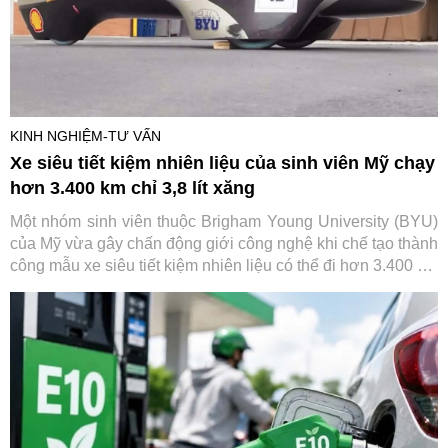
KINH NGHIỆM-TƯ VẤN
Xe siêu tiết kiệm nhiên liệu của sinh viên Mỹ chạy
hơn 3.400 km chỉ 3,8 lít xăng
Một nhóm sinh viên thuộc Brigham Young University (BYU)
của Mỹ vừa gây chấn động giới công nghệ khi chế tạo thành
công mẫu xe siêu tiết kiệm nhiên liệu có thể đi hơn 3.400 km
chỉ với khoảng 3,8 lít ethanol. Thành tích này giúp đội BYU
tiếp tục khẳng định vị thế tại giải Shell Eco-marathon danh
tiếng