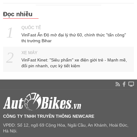
Đọc nhiều
QUỐC TẾ
VinFast Ấn Độ mở đại lý thứ 60, chính thức "tấn công"
thị trường Bihar
XE MÁY
VinFast Kinet: "Siêu phẩm" xe điện giới trẻ - Mạnh mẽ,
đổi pin nhanh, cực kỳ tiết kiệm
CÔNG TY TNHH TRUYỀN THÔNG NEWCARE
VPĐD: Số 12, ngõ 69 Cộng Hòa, Ngãi Cầu, An Khánh, Hoài Đức,
Hà Nội.