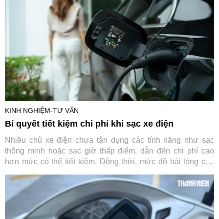
KINH NGHIỆM-TƯ VẤN
Bí quyết tiết kiệm chi phí khi sạc xe điện
Nhiều chủ xe điện chưa tận dụng các tính năng như sạc
thông minh hoặc sạc giờ thấp điểm, dẫn đến chi phí cao
hơn mức có thể tiết kiệm. Đồng thời, mức độ hài lòng của
người dùng phụ thuộc lớn vào khu vực, loại bộ sạc và
thương hiệu thiết bị.