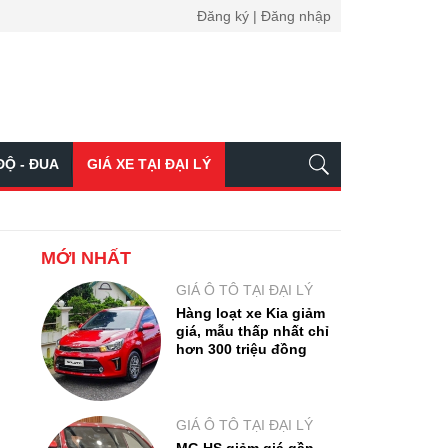
Đăng ký | Đăng nhập
ĐỘ - ĐUA
GIÁ XE TẠI ĐẠI LÝ
MỚI NHẤT
GIÁ Ô TÔ TẠI ĐẠI LÝ
Hàng loạt xe Kia giảm
giá, mẫu thấp nhất chỉ
hơn 300 triệu đồng
GIÁ Ô TÔ TẠI ĐẠI LÝ