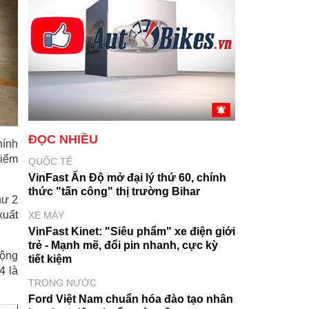
ĐỌC NHIỀU
hính
hiểm
QUỐC TẾ
VinFast Ấn Độ mở đại lý thứ 60, chính
thức "tấn công" thị trường Bihar
hư 2
xuất
XE MÁY
VinFast Kinet: "Siêu phẩm" xe điện giới
trẻ - Mạnh mẽ, đổi pin nhanh, cực kỳ
cộng
tiết kiệm
4 là
TRONG NƯỚC
Ford Việt Nam chuẩn hóa đào tạo nhân