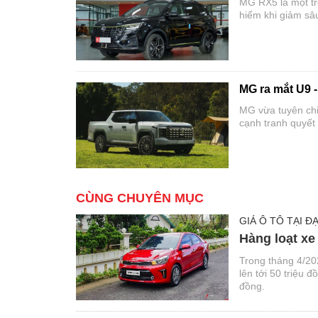
MG RX5 là một tr
hiếm khi giảm sâu
MG ra mắt U9 -
MG vừa tuyên chi
cạnh tranh quyết
CÙNG CHUYÊN MỤC
GIÁ Ô TÔ TẠI ĐẠ
Hàng loạt xe
Trong tháng 4/20
lên tới 50 triệu 
đồng.