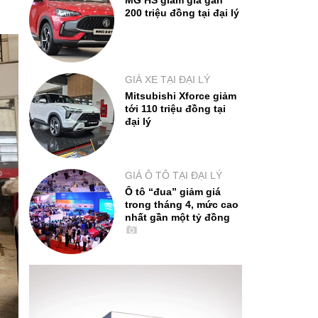
MG HS giảm giá gần
200 triệu đồng tại đại lý
GIÁ XE TẠI ĐẠI LÝ
Mitsubishi Xforce giảm
tới 110 triệu đồng tại
đại lý
GIÁ Ô TÔ TẠI ĐẠI LÝ
Ô tô “đua” giảm giá
trong tháng 4, mức cao
nhất gần một tỷ đồng