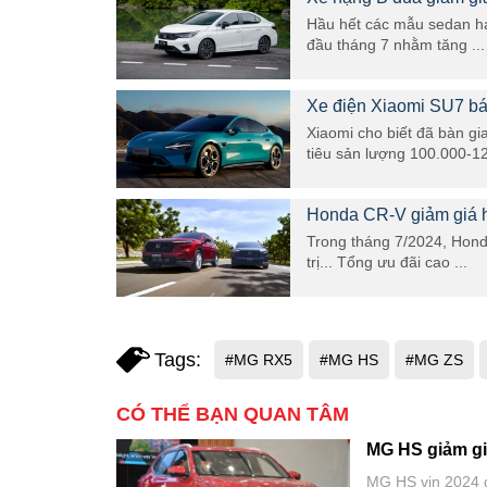
Hầu hết các mẫu sedan hạn
đầu tháng 7 nhằm tăng ...
Xe điện Xiaomi SU7 bá
Xiaomi cho biết đã bàn gi
tiêu sản lượng 100.000-12
Honda CR-V giảm giá h
Trong tháng 7/2024, Hond
trị... Tổng ưu đãi cao ...
Tags:
#MG RX5
#MG HS
#MG ZS
CÓ THỂ BẠN QUAN TÂM
MG HS giảm giá
MG HS vin 2024 gi