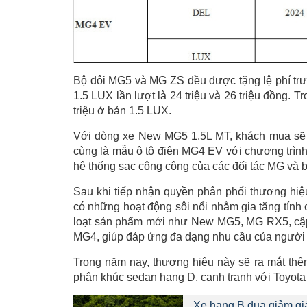
Bộ đôi MG5 và MG ZS đều được tặng lệ phí trư
1.5 LUX lần lượt là 24 triệu và 26 triệu đồng.
triệu ở bản 1.5 LUX.
Với dòng xe New MG5 1.5L MT, khách mua sẽ đư
cùng là mẫu ô tô điện MG4 EV với chương trình
hệ thống sạc công cộng của các đối tác MG và b
Sau khi tiếp nhận quyền phân phối thương hi
có những hoạt động sôi nổi nhằm gia tăng tính 
loạt sản phẩm mới như New MG5, MG RX5, cập 
MG4, giúp đáp ứng đa dạng nhu cầu của người
Trong năm nay, thương hiệu này sẽ ra mắt th
phân khúc sedan hạng D, cạnh tranh với Toyot
Xe hạng B đua giảm giá,