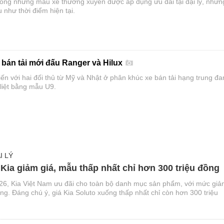
ong những mẫu xe thường xuyên được áp dụng ưu đãi tại đại lý, nhưn
 như thời điểm hiện tại.
 bán tải mới đấu Ranger và Hilux
ến với hai đối thủ từ Mỹ và Nhật ở phân khúc xe bán tải hạng trung đa
 liệt bằng mẫu U9.
I LÝ
 Kia giảm giá, mẫu thấp nhất chỉ hơn 300 triệu đồng
26, Kia Việt Nam ưu đãi cho toàn bộ danh mục sản phẩm, với mức gi
đồng. Đáng chú ý, giá Kia Soluto xuống thấp nhất chỉ còn hơn 300 triệu