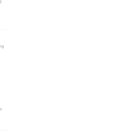
g
ng
ảm