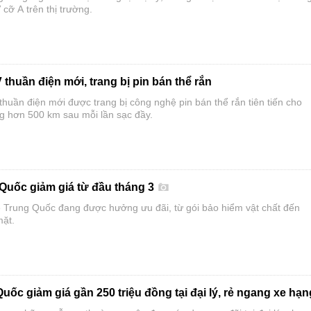
ỡ A trên thị trường.
huần điện mới, trang bị pin bán thể rắn
uần điện mới được trang bị công nghệ pin bán thể rắn tiên tiến cho
ng hơn 500 km sau mỗi lần sạc đầy.
 Quốc giảm giá từ đầu tháng 3
 Trung Quốc đang được hưởng ưu đãi, từ gói bảo hiểm vật chất đến
mặt.
ốc giảm giá gần 250 triệu đồng tại đại lý, rẻ ngang xe hạn