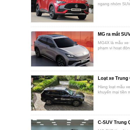
ngang nhóm SUV c
MG ra mắt SUV t
MG4X là mẫu xe th
phạm vi hoạt độ
Loạt xe Trung
Hàng loạt mẫu xe
khuyến mại tiền 
C-SUV Trung Qu