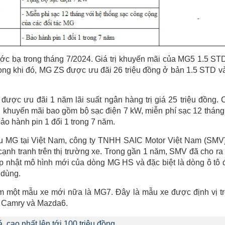
ớc bạ trong tháng 7/2024. Giá trị khuyến mãi của MG5 1.5 ST
 Trong khi đó, MG ZS được ưu đãi 26 triệu đồng ở bản 1.5 STD v
ợc ưu đãi 1 năm lãi suất ngân hàng trị giá 25 triệu đồng. 
 khuyến mãi bao gồm bộ sạc điện 7 kW, miễn phí sạc 12 tháng
ảo hành pin 1 đổi 1 trong 7 năm.
ệu MG tại Việt Nam, công ty TNHH SAIC Motor Việt Nam (SMV
cạnh tranh trên thị trường xe. Trong gần 1 năm, SMV đã cho ra
nhật mô hình mới của dòng MG HS và đặc biệt là dòng ô tô 
 dùng.
êm một mẫu xe mới nữa là MG7. Đây là mẫu xe được định vị t
a Camry và Mazda6.
 cao nhất lên tới 100 triệu đồng