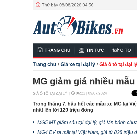
Thứ bảy 08/08/2026 04:56
TRANG CHỦ
TIN TỨC
Ô TÔ
Trang chủ
Giá xe tại đại lý
Giá ô tô tại đại l
/
/
MG giảm giá nhiều mẫu 
06:22 | 09/07/2024
GIÁ Ô TÔ TẠI ĐẠI LÝ
Trong tháng 7, hầu hết các mẫu xe MG tại V
nhất lên tới 120 triệu đồng
MG5 MT giảm sâu tại đại lý, giá lăn bánh chưa
MG4 EV ra mắt tại Việt Nam, giá từ 828 triệu 