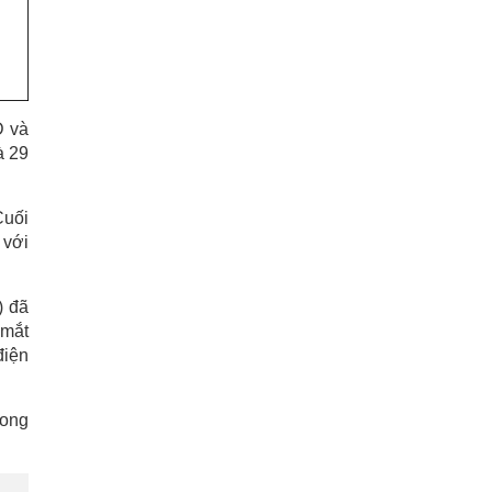
D và
à 29
Cuối
 với
) đã
 mắt
điện
rong