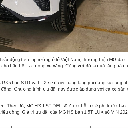
sôi động trên thị trường ô tô Việt Nam, thương hiệu MG đã c
bạ cho hầu hết các dòng xe xăng. Cùng với đó là quà tặng bảo 
MG RX5 bản STD và LUX sẽ được hãng tặng phí đăng ký cũng n
ệu đồng. Chương trình ưu đãi này được áp dụng với cả xe sản 
n. Theo đó, MG HS 1.5T DEL sẽ được hỗ trợ lệ phí trước bạ 
0 triệu đồng. Giá trị ưu đãi của MG HS bản 1.5T LUX số VIN 202