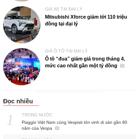
GIÁ XE TẠI ĐẠI LÝ
Mitsubishi Xforce giảm tới 110 triệu
đồng tại đại lý
GIÁ Ô TÔ TẠI ĐẠI LÝ
Ô tô “đua” giảm giá trong tháng 4,
mức cao nhất gần một tỷ đồng
Đọc nhiều
TRONG NƯỚC
Piaggio Việt Nam cùng Vespisti tôn vinh di sản gần 80
năm của Vespa