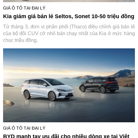
GIÁ Ô TÔ TẠI ĐẠI LÝ
Kia giảm giá bán lẻ Seltos, Sonet 10-50 triệu đồng
Từ tháng 3, đơn vị phân phối (Thaco) điều chỉnh giá bán lẻ
của bộ đôi CUV cỡ nhỏ bán chạy nhất của Kia ở mức hàng
chục triệu đồng.
GIÁ Ô TÔ TẠI ĐẠI LÝ
BYD mạnh tay ưu đãi cho nhiều dòng xe tại Việt