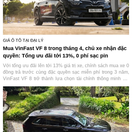
GIÁ Ô TÔ TẠI ĐẠI LÝ
Mua VinFast VF 8 trong tháng 4, chủ xe nhận đặc
quyền: Tổng ưu đãi tới 13%, 0 phí sạc pin
Với tổng ưu đãi lên tới 13% giá trị xe, chính sách mua xe 0
đồng trả trước cùng đặc quyền sạc miễn phí trong 3 năm,
VinFast VF 8 trở thành lựa chọn tài chính thông minh khi
trực tiếp “cắt giảm” những khoản chi lớn nhất trong suốt
vòng đời xe.