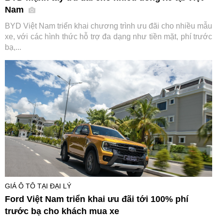
Nam
BYD Việt Nam triển khai chương trình ưu đãi cho nhiều mẫu
xe, với các hình thức hỗ trợ đa dạng như tiền mặt, phí trước
bạ,...
GIÁ Ô TÔ TẠI ĐẠI LÝ
Ford Việt Nam triển khai ưu đãi tới 100% phí
trước bạ cho khách mua xe