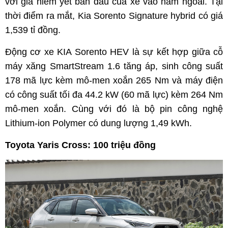
với giá niêm yết ban đầu của xe vào năm ngoái. Tại
thời điểm ra mắt, Kia Sorento Signature hybrid có giá
1,539 tỉ đồng.
Động cơ xe KIA Sorento HEV là sự kết hợp giữa cỗ
máy xăng SmartStream 1.6 tăng áp, sinh công suất
178 mã lực kèm mô-men xoắn 265 Nm và máy điện
có công suất tối đa 44.2 kW (60 mã lực) kèm 264 Nm
mô-men xoắn. Cùng với đó là bộ pin công nghệ
Lithium-ion Polymer có dung lượng 1,49 kWh.
Toyota Yaris Cross: 100 triệu đồng