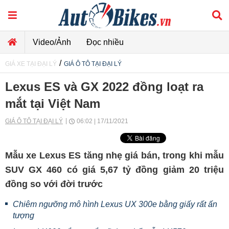
Video/Ảnh
Đọc nhiều
/
GIÁ XE TẠI ĐẠI LÝ
GIÁ Ô TÔ TẠI ĐẠI LÝ
Lexus ES và GX 2022 đồng loạt ra
mắt tại Việt Nam
GIÁ Ô TÔ TẠI ĐẠI LÝ
06:02 | 17/11/2021
Mẫu xe Lexus ES tăng nhẹ giá bán, trong khi mẫu
SUV GX 460 có giá 5,67 tỷ đồng giảm 20 triệu
đồng so với đời trước
Chiêm ngưỡng mô hình Lexus UX 300e bằng giấy rất ấn
tượng