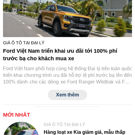
GIÁ Ô TÔ TẠI ĐẠI LÝ
Ford Việt Nam triển khai ưu đãi tới 100% phí
trước bạ cho khách mua xe
Ford Việt Nam phối hợp cùng hệ thống Đại lý trên toàn quốc
triển khai chương trình ưu đãi hỗ trợ lệ phí trước bạ lên đến
100% dành cho các dòng xe Ford Ranger Wildtrak và Ford
Transit.
Xem thêm
MỚI NHẤT
GIÁ Ô TÔ TẠI ĐẠI LÝ
Hàng loạt xe Kia giảm giá, mẫu thấp