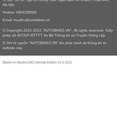
Hà Nội.
Hotline: 0904258081
Email: huutho@autobikes.vn
© Copyright 2016-2022 "AUTOBIKES.VN", All rights reserved. Giấy
phép số 407/GP-BTTTT do Bộ Thông tin và Truyền thông cấp.
® Ghi rõ nguồn "AUTOBIKES.VN" khi phát hành lại thông tin từ
website này.
Based on MasterCMS Ultimate Edition v2.9 2022