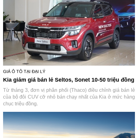
GIÁ Ô TÔ TẠI ĐẠI LÝ
Kia giảm giá bán lẻ Seltos, Sonet 10-50 triệu đồng
Từ tháng 3, đơn vị phân phối (Thaco) điều chỉnh giá bán lẻ
của bộ đôi CUV cỡ nhỏ bán chạy nhất của Kia ở mức hàng
chục triệu đồng.