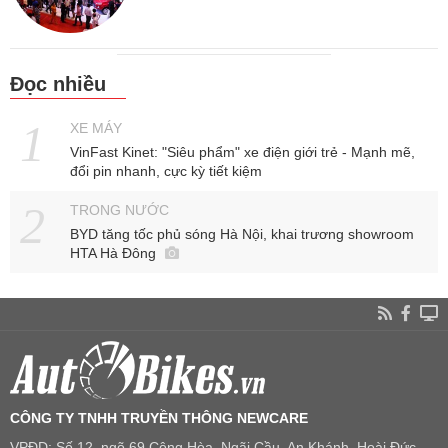
Đọc nhiều
XE MÁY
VinFast Kinet: "Siêu phẩm" xe điện giới trẻ - Mạnh mẽ,
đổi pin nhanh, cực kỳ tiết kiệm
TRONG NƯỚC
BYD tăng tốc phủ sóng Hà Nội, khai trương showroom
HTA Hà Đông
CÔNG TY TNHH TRUYỀN THÔNG NEWCARE
VPĐD: Số 12, ngõ 69 Cộng Hòa, Ngãi Cầu, An Khánh, Hoài Đức,