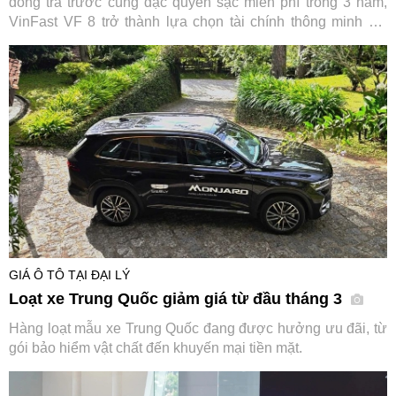
đồng trả trước cùng đặc quyền sạc miễn phí trong 3 năm,
VinFast VF 8 trở thành lựa chọn tài chính thông minh khi
trực tiếp “cắt giảm” những khoản chi lớn nhất trong suốt
vòng đời xe.
GIÁ Ô TÔ TẠI ĐẠI LÝ
Loạt xe Trung Quốc giảm giá từ đầu tháng 3
Hàng loạt mẫu xe Trung Quốc đang được hưởng ưu đãi, từ
gói bảo hiểm vật chất đến khuyến mại tiền mặt.