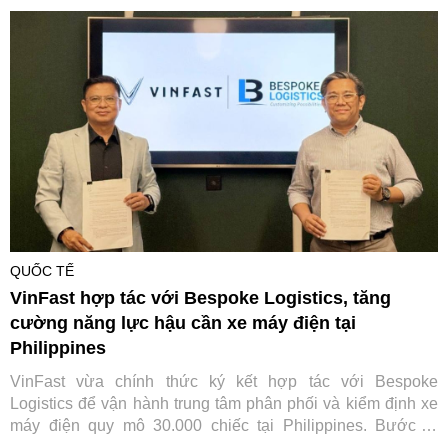
QUỐC TẾ
VinFast hợp tác với Bespoke Logistics, tăng
cường năng lực hậu cần xe máy điện tại
Philippines
VinFast vừa chính thức ký kết hợp tác với Bespoke
Logistics để vận hành trung tâm phân phối và kiểm định xe
máy điện quy mô 30.000 chiếc tại Philippines. Bước đi
chiến lược này không chỉ giúp tối ưu hóa chuỗi cung ứng