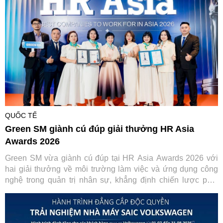
vực.
QUỐC TẾ
Green SM giành cú đúp giải thưởng HR Asia
Awards 2026
Green SM vừa giành cú đúp tại HR Asia Awards 2026 với
hai giải thưởng về môi trường làm việc và ứng dụng công
nghệ trong quản trị nhân sự, khẳng định chiến lược phát
triển con người gắn với chuyển đổi số.