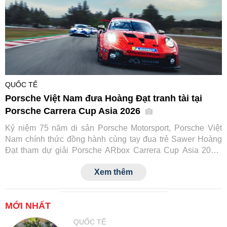
QUỐC TẾ
Porsche Việt Nam đưa Hoàng Đạt tranh tài tại
Porsche Carrera Cup Asia 2026
Kỷ niệm 75 năm di sản Porsche Motorsport, Porsche Việt
Nam chính thức đồng hành cùng tay đua trẻ Sawer Hoàng
Đạt tham dự giải Porsche ARbox Carrera Cup Asia 2026.
Đây là lần đầu tiên một tay đua Việt Nam tranh tài tại đấu
Xem thêm
trường danh giá này, đồng thời đánh dấu cột mốc mới trong
hành trình phát triển văn hóa xe thể thao của Porsche tại
Việt Nam.
MỚI NHẤT
QUỐC TẾ