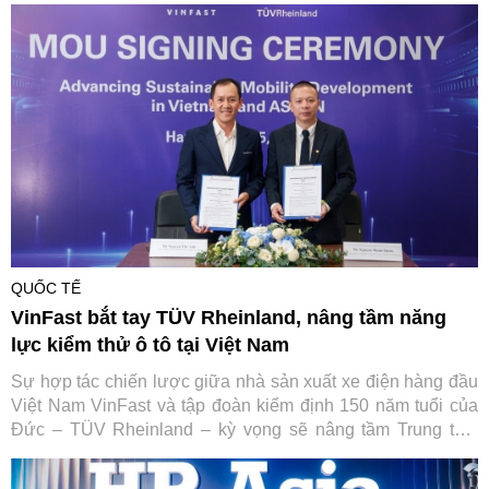
toàn cầu của hãng xe Việt mà còn đặt nền móng vững chắc
cho hệ sinh thái di chuyển xanh toàn diện tại quốc gia vạn
đảo.
QUỐC TẾ
VinFast bắt tay TÜV Rheinland, nâng tầm năng
lực kiểm thử ô tô tại Việt Nam
Sự hợp tác chiến lược giữa nhà sản xuất xe điện hàng đầu
Việt Nam VinFast và tập đoàn kiểm định 150 năm tuổi của
Đức – TÜV Rheinland – kỳ vọng sẽ nâng tầm Trung tâm
Thử nghiệm VinFast đạt chuẩn quốc tế, từng bước đưa Việt
Nam trở thành trung tâm dịch vụ kỹ thuật ô tô của toàn khu