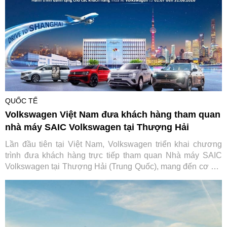
QUỐC TẾ
Volkswagen Việt Nam đưa khách hàng tham quan
nhà máy SAIC Volkswagen tại Thượng Hải
Lần đầu tiên tại Việt Nam, Volkswagen triển khai chương
trình đưa khách hàng trực tiếp tham quan Nhà máy SAIC
Volkswagen tại Thượng Hải (Trung Quốc), mang đến cơ hội
tìm hiểu quy trình sản xuất và các tiêu chuẩn toàn cầu phía
sau mỗi chiếc xe của thương hiệu Đức.