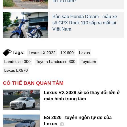
tới 10 năm?
Bản sao Honda Dream - mẫu xe
số GPX Rock 110 sắp ra mắt tại
Việt Nam
Tags:
Lexus LX 2022
LX 600
Lexus
Landcuise 300
Toyota Landcuise 300
Toyotam
Lexus LX570
CÓ THỂ BẠN QUAN TÂM
Lexus RX 2028 sẽ có thay đổi lớn ở
màn hình trung tâm
ES 2026 - tuyên ngôn tự do của
Lexus