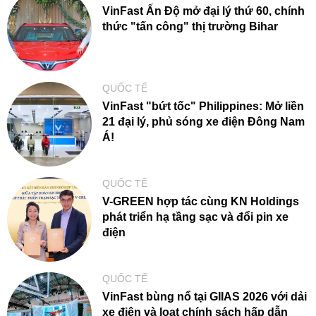
VinFast Ấn Độ mở đại lý thứ 60, chính
thức "tấn công" thị trường Bihar
QUỐC TẾ
VinFast "bứt tốc" Philippines: Mở liền
21 đại lý, phủ sóng xe điện Đông Nam
Á!
QUỐC TẾ
V-GREEN hợp tác cùng KN Holdings
phát triển hạ tầng sạc và đổi pin xe
điện
QUỐC TẾ
VinFast bùng nổ tại GIIAS 2026 với dải
xe điện và loạt chính sách hấp dẫn