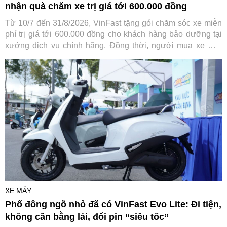
nhận quà chăm xe trị giá tới 600.000 đồng
Từ 10/7 đến 31/8/2026, VinFast tặng gói chăm sóc xe miễn
phí trị giá tới 600.000 đồng cho khách hàng bảo dưỡng tại
xưởng dịch vụ chính hãng. Đồng thời, người mua xe mới
cũng được hưởng nhiều ưu đãi hấp dẫn, giúp chi phí sở
hữu và sử dụng xe điện trở nên tiết kiệm hơn.
XE MÁY
Phố đông ngõ nhỏ đã có VinFast Evo Lite: Đi tiện,
không cần bằng lái, đổi pin “siêu tốc”