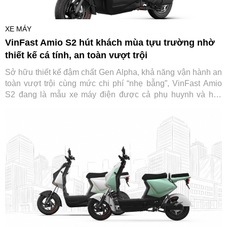
XE MÁY
VinFast Amio S2 hút khách mùa tựu trường nhờ
thiết kế cá tính, an toàn vượt trội
Sở hữu thiết kế đậm chất Gen Alpha, khả năng vận hành an
toàn vượt trội cùng mức chi phí “nhẹ bẫng”, VinFast Amio
S2 đang là mẫu xe máy điện được cả phụ huynh và học
sinh săn đón trước thềm năm học mới.