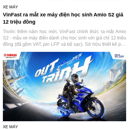
XE MÁY
VinFast ra mắt xe máy điện học sinh Amio S2 giá
12 triệu đồng
Trước thềm năm học mới, VinFast chính thức ra mắt Amio
S2 - mẫu xe máy điện dành cho học sinh với giá chỉ 12 triệu
đồng (đã gồm VAT, pin LFP và bộ sạc). Sở hữu thiết kế phù
hợp lứa tuổi, vận hành an toàn và không yêu cầu bằng lái,
Amio S2 được kỳ vọng trở thành lựa chọn đáng cân nhắc
cho các gia đình khi tìm phương tiện đến trường cho con
em.
XE MÁY