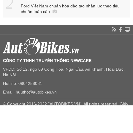
Ford Việt Nam chuẩn hóa đào tạo nhân lực theo tiêu
chuẩn toàn cầu
CÔNG TY TNHH TRUYỀN THÔNG NEWCARE
VPĐD: Số 12, ngõ 69 Cộng Hòa, Ngãi Cầu, An Khánh, Hoài Đức,
Hà Nội.
Hotline: 0904258081
Email: huutho@autobikes.vn
© Copyright 2016-2022 "AUTOBIKES.VN", All rights reserved. Giấy
phép số 407/GP-BTTTT do Bộ Thông tin và Truyền thông cấp.
® Ghi rõ nguồn "AUTOBIKES.VN" khi phát hành lại thông tin từ
website này.