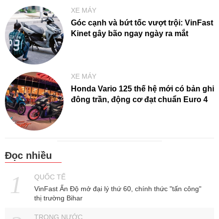
XE MÁY
Góc cạnh và bứt tốc vượt trội: VinFast
Kinet gây bão ngay ngày ra mắt
XE MÁY
Honda Vario 125 thế hệ mới có bản ghi
đông trần, động cơ đạt chuẩn Euro 4
Đọc nhiều
QUỐC TẾ
VinFast Ấn Độ mở đại lý thứ 60, chính thức "tấn công"
thị trường Bihar
TRONG NƯỚC