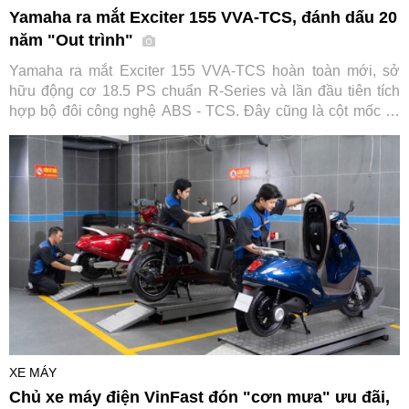
Yamaha ra mắt Exciter 155 VVA-TCS, đánh dấu 20
năm "Out trình"
Yamaha ra mắt Exciter 155 VVA-TCS hoàn toàn mới, sở
hữu động cơ 18.5 PS chuẩn R-Series và lần đầu tiên tích
hợp bộ đôi công nghệ ABS - TCS. Đây cũng là cột mốc kỷ
niệm 20 năm thống trị phân khúc của huyền thoại xe côn tay
này.
XE MÁY
Chủ xe máy điện VinFast đón "cơn mưa" ưu đãi,