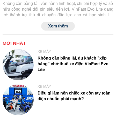
Không cần bằng lái, vận hành linh hoạt, chi phí hợp lý và sở
hữu công nghệ đổi pin siêu tiện lợi, VinFast Evo Lite đang
trở thành trợ thủ di chuyển đắc lực cho cả học sinh lẫn
người trẻ đi làm tại các đô thị.
Xem thêm
MỚI NHẤT
XE MÁY
Không cần bằng lái, du khách "xếp
hàng" chờ thuê xe điện VinFast Evo
Lite
XE MÁY
Điều gì làm nên chiếc xe côn tay toàn
diện chuẩn phái mạnh?