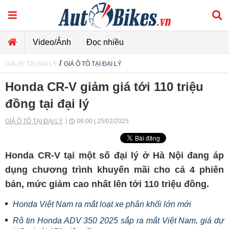
Video/Ảnh
Đọc nhiều
/
GIÁ XE TẠI ĐẠI LÝ
GIÁ Ô TÔ TẠI ĐẠI LÝ
Honda CR-V giảm giá tới 110 triệu
đồng tại đại lý
GIÁ Ô TÔ TẠI ĐẠI LÝ
06:00 | 25/02/2025
Honda CR-V tại một số đại lý ở Hà Nội đang áp
dụng chương trình khuyến mãi cho cả 4 phiên
bản, mức giảm cao nhất lên tới 110 triệu đồng.
Honda Việt Nam ra mắt loạt xe phân khối lớn mới
Rô tin Honda ADV 350 2025 sắp ra mắt Việt Nam, giá dự