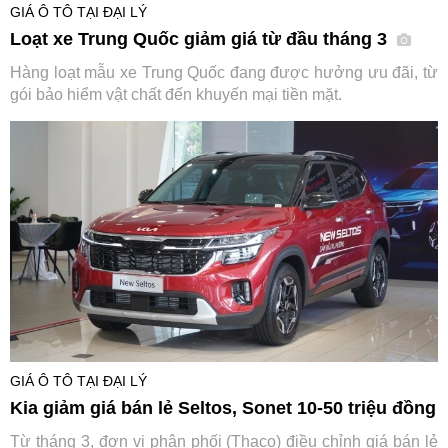
GIÁ Ô TÔ TẠI ĐẠI LÝ
Loạt xe Trung Quốc giảm giá từ đầu tháng 3
Hàng loạt mẫu xe Trung Quốc đang được hưởng ưu đãi, từ
gói bảo hiểm vật chất đến khuyến mại tiền mặt.
GIÁ Ô TÔ TẠI ĐẠI LÝ
Kia giảm giá bán lẻ Seltos, Sonet 10-50 triệu đồng
Từ tháng 3, đơn vị phân phối (Thaco) điều chỉnh giá bán lẻ