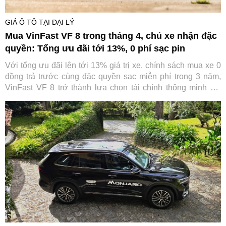
GIÁ Ô TÔ TẠI ĐẠI LÝ
Mua VinFast VF 8 trong tháng 4, chủ xe nhận đặc
quyền: Tổng ưu đãi tới 13%, 0 phí sạc pin
Với tổng ưu đãi lên tới 13% giá trị xe, chính sách mua xe 0
đồng trả trước cùng đặc quyền sạc miễn phí trong 3 năm,
VinFast VF 8 trở thành lựa chọn tài chính thông minh khi
trực tiếp “cắt giảm” những khoản chi lớn nhất trong suốt
vòng đời xe.