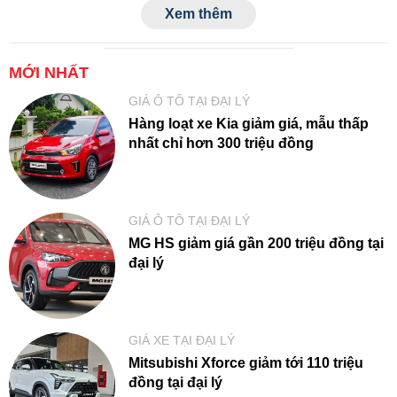
Xem thêm
MỚI NHẤT
GIÁ Ô TÔ TẠI ĐẠI LÝ
Hàng loạt xe Kia giảm giá, mẫu thấp
nhất chỉ hơn 300 triệu đồng
GIÁ Ô TÔ TẠI ĐẠI LÝ
MG HS giảm giá gần 200 triệu đồng tại
đại lý
GIÁ XE TẠI ĐẠI LÝ
Mitsubishi Xforce giảm tới 110 triệu
đồng tại đại lý