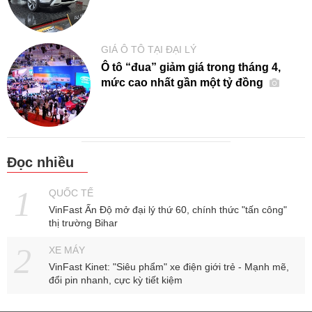
GIÁ Ô TÔ TẠI ĐẠI LÝ
Ô tô “đua” giảm giá trong tháng 4,
mức cao nhất gần một tỷ đồng
Đọc nhiều
QUỐC TẾ
VinFast Ấn Độ mở đại lý thứ 60, chính thức "tấn công"
thị trường Bihar
XE MÁY
VinFast Kinet: "Siêu phẩm" xe điện giới trẻ - Mạnh mẽ,
đổi pin nhanh, cực kỳ tiết kiệm