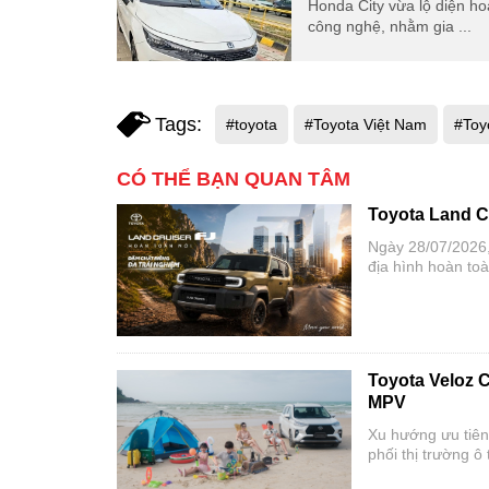
Honda City vừa lộ diện ho
công nghệ, nhằm gia ...
Tags:
#toyota
#Toyota Việt Nam
#Toy
CÓ THỂ BẠN QUAN TÂM
Toyota Land C
Ngày 28/07/2026,
địa hình hoàn to
tân binh dòng SU
có lịch sử hơn 7
Toyota Veloz 
MPV
Xu hướng ưu tiên
phối thị trường ô
sau nửa đầu năm