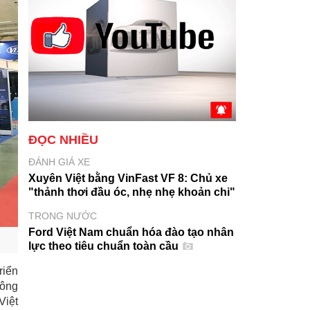
ĐỌC NHIỀU
ĐÁNH GIÁ XE
Xuyên Việt bằng VinFast VF 8: Chủ xe
"thảnh thơi đầu óc, nhẹ nhẹ khoản chi"
TRONG NƯỚC
Ford Việt Nam chuẩn hóa đào tạo nhân
lực theo tiêu chuẩn toàn cầu
riển
công
Việt