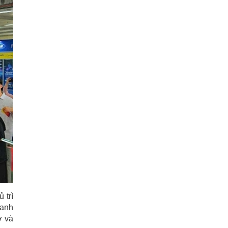
 trì
oanh
ợ và