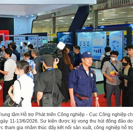
ng tâm Hỗ trợ Phát triển Công nghiệp - Cục Công nghiệp chủ
 ngày 11-13/6/2026. Sự kiện được kỳ vọng thu hút đông đảo d
c tham gia nhằm thúc đẩy kết nối sản xuất, công nghiệp hỗ tr