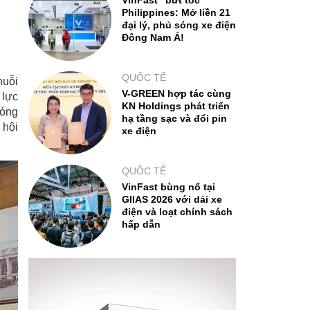
VinFast "bứt tốc"
Philippines: Mở liền 21
đại lý, phủ sóng xe điện
Đông Nam Á!
QUỐC TẾ
huỗi
V-GREEN hợp tác cùng
 lực
KN Holdings phát triển
đóng
hạ tầng sạc và đổi pin
 hội
xe điện
QUỐC TẾ
VinFast bùng nổ tại
GIIAS 2026 với dải xe
điện và loạt chính sách
hấp dẫn