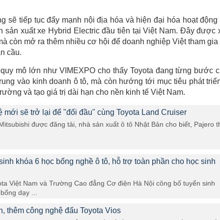
ãng sẽ tiếp tục đẩy mạnh nội địa hóa và hiện đại hóa hoạt động
ền sản xuất xe Hybrid Electric đầu tiên tại Việt Nam. Đây được
 mà còn mở ra thêm nhiều cơ hội để doanh nghiệp Việt tham gia
àn cầu.
iệp quy mô lớn như VIMEXPO cho thấy Toyota đang từng bước 
trung vào kinh doanh ô tô, mà còn hướng tới mục tiêu phát triể
rường và tạo giá trị dài hạn cho nền kinh tế Việt Nam.
ệ mới sẽ trở lại để "đối đầu" cùng Toyota Land Cruiser
itsubishi được đăng tải, nhà sản xuất ô tô Nhật Bản cho biết, Pajero t
sinh khóa 6 học bổng nghề ô tô, hỗ trợ toàn phần cho học sinh
ta Việt Nam và Trường Cao đẳng Cơ điện Hà Nội công bố tuyển sinh
bổng dạy ...
n, thêm công nghệ đấu Toyota Vios