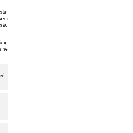
 sản
 xem
 sâu
củng
n hệ
hế