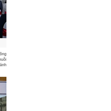
hông
huỗi
 ánh