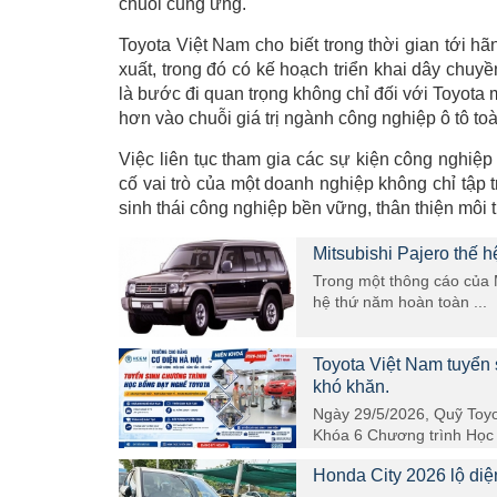
chuỗi cung ứng.
Toyota Việt Nam cho biết trong thời gian tới h
xuất, trong đó có kế hoạch triển khai dây chuy
là bước đi quan trọng không chỉ đối với Toyota
hơn vào chuỗi giá trị ngành công nghiệp ô tô to
Việc liên tục tham gia các sự kiện công ngh
cố vai trò của một doanh nghiệp không chỉ tập 
sinh thái công nghiệp bền vững, thân thiện môi t
Mitsubishi Pajero thế h
Trong một thông cáo của M
hệ thứ năm hoàn toàn ...
Toyota Việt Nam tuyển 
khó khăn.
Ngày 29/5/2026, Quỹ Toyo
Khóa 6 Chương trình Học 
Honda City 2026 lộ diệ