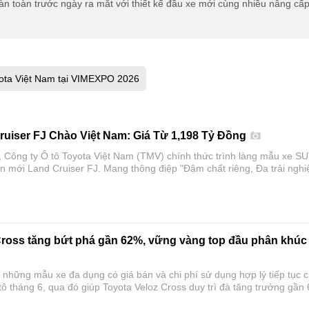
àn toàn trước ngày ra mắt với thiết kế đầu xe mới cùng nhiều nâng cấ
ota Việt Nam tại VIMEXPO 2026
ruiser FJ Chào Việt Nam: Giá Từ 1,198 Tỷ Đồng
 Công ty Ô tô Toyota Việt Nam (TMV) chính thức trình làng mẫu xe S
àn mới Land Cruiser FJ. Mang thông điệp "Đậm chất riêng, Đa trải nghi
V hứa hẹn mở rộng tệp khách hàng tiếp cận dòng xe huyền thoại vốn 
0 năm của hãng xe Nhật Bản.
Cross tăng bứt phá gần 62%, vững vàng top đầu phân khúc
 những mẫu xe đa dụng có giá bán và chi phí sử dụng hợp lý tiếp tục c
 tô tháng 6, qua đó giúp Toyota Veloz Cross duy trì đà tăng trưởng gần
 2026.