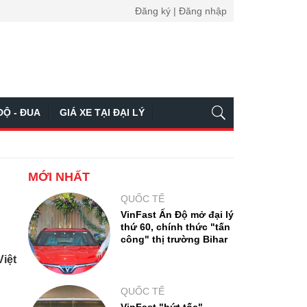
Đăng ký | Đăng nhập
ĐỘ - ĐUA
GIÁ XE TẠI ĐẠI LÝ
MỚI NHẤT
QUỐC TẾ
VinFast Ấn Độ mở đại lý
thứ 60, chính thức "tấn
công" thị trường Bihar
Việt
QUỐC TẾ