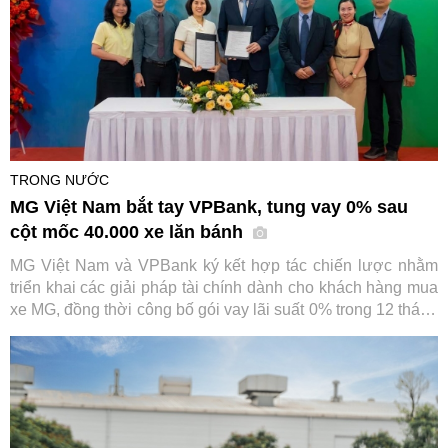
TRONG NƯỚC
MG Việt Nam bắt tay VPBank, tung vay 0% sau
cột mốc 40.000 xe lăn bánh
MG Việt Nam và VPBank ký kết hợp tác chiến lược nhằm
triển khai các giải pháp tài chính dành cho khách hàng mua
xe MG, đồng thời công bố gói vay lãi suất 0% trong 12 tháng
đầu. Sự kiện diễn ra trong bối cảnh thương hiệu ô tô này
vừa đạt cột mốc 40.000 xe lăn bánh tại Việt Nam.