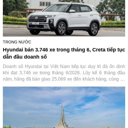
TRONG NƯỚC
Hyundai bán 3.746 xe trong tháng 6, Creta tiếp tục
dẫn đầu doanh số
Doanh số Hyundai tại Việt Nam tiếp tục duy trì đà ổn định
khi đạt 3.746 xe trong tháng 6/2026. Lũy kế 6 tháng đầu
năm, hãng đã bàn giao 25.069 xe đến khách hàng, củng cố
vị thế trong nhóm thương hiệu ô tô bán chạy nhất thị trường.