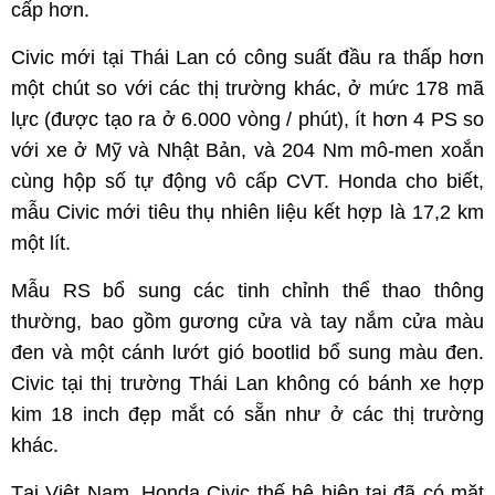
cấp hơn.
Civic mới tại Thái Lan có công suất đầu ra thấp hơn
một chút so với các thị trường khác, ở mức 178 mã
lực (được tạo ra ở 6.000 vòng / phút), ít hơn 4 PS so
với xe ở Mỹ và Nhật Bản, và 204 Nm mô-men xoắn
cùng hộp số tự động vô cấp CVT. Honda cho biết,
mẫu Civic mới tiêu thụ nhiên liệu kết hợp là 17,2 km
một lít.
Mẫu RS bổ sung các tinh chỉnh thể thao thông
thường, bao gồm gương cửa và tay nắm cửa màu
đen và một cánh lướt gió bootlid bổ sung màu đen.
Civic tại thị trường Thái Lan không có bánh xe hợp
kim 18 inch đẹp mắt có sẵn như ở các thị trường
khác.
Tại Việt Nam, Honda Civic thế hệ hiện tại đã có mặt