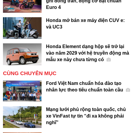
ghi đông trần, động cơ đạt chuẩn
Euro 4
Honda mở bán xe máy điện CUV e:
và UC3
Honda Element dạng hộp sẽ trở lại
vào năm 2029 với hệ truyền động mà
mẫu xe này chưa từng có
CÙNG CHUYÊN MỤC
Ford Việt Nam chuẩn hóa đào tạo
nhân lực theo tiêu chuẩn toàn cầu
Mạng lưới phủ rộng toàn quốc, chủ
xe VinFast tự tin “đi xa không phải
nghĩ”