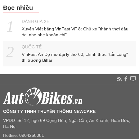
Đọc nhiều
ĐÁNH GIÁ XE
Xuyên Việt bằng VinFast VF 8: Chủ xe "thảnh thơi đầu
óc, nhẹ nhẹ khoản chi"
QUỐC TẾ
VinFast Ấn Độ mở đại lý thứ 60, chính thức "tấn công"
thị trường Bihar
CÔNG TY TNHH TRUYỀN THÔNG NEWCARE
VPĐD: Số 12, ngõ 69 Cộng Hòa, Ngãi Cầu, An Khánh, Hoài Đức,
Hà Nội.
Hotline: 0904258081