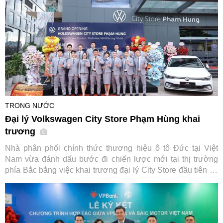
TRONG NƯỚC
Đại lý Volkswagen City Store Phạm Hùng khai
trương
Nhà phân phối chính thức thương hiệu ô tô Đức tại Việt
Nam vừa đánh dấu bước đi chiến lược mới tại thị trường
phía Bắc bằng việc khai trương đại lý City Store đầu tiên tại
Hà Nội, đi kèm chương trình kích cầu mua sắm hấp dẫn áp
dụng cho loạt dòng xe chủ lực.