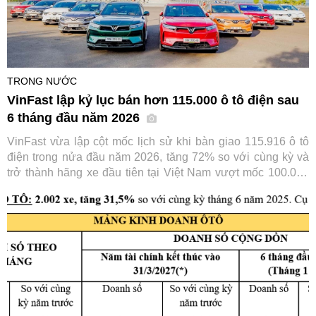
TRONG NƯỚC
VinFast lập kỷ lục bán hơn 115.000 ô tô điện sau
6 tháng đầu năm 2026
VinFast vừa lập cột mốc lịch sử khi bàn giao 115.916 ô tô
điện trong nửa đầu năm 2026, tăng 72% so với cùng kỳ và
trở thành hãng xe đầu tiên tại Việt Nam vượt mốc 100.000
xe chỉ trong 6 tháng. Thành tích này tiếp tục củng cố vị thế
số một của VinFast trên thị trường ô tô trong nước.