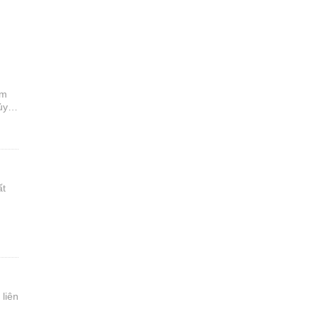
âm
ủy
Chọn
ất
cơ
liên