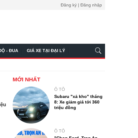
Đăng ký | Đăng nhập
ĐỘ - ĐUA
GIÁ XE TẠI ĐẠI LÝ
MỚI NHẤT
Ô TÔ
Subaru "xả kho" tháng
8: Xe giảm giá tới 360
iệu
triệu đồng
Ô TÔ