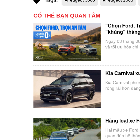
Tags:
#Peugeot 5008
#Peugeot 2008
CÓ THỂ BẠN QUAN TÂM
"Chọn Ford, T
"khủng" thán
Ngày 03 tháng 08
và tối ưu hóa chi
quyền trên toàn 
Ford, Trọn An tâ
Kia Carnival x
Kia Carnival phi
rộng rãi hơn đán
Carnival tiêu chu
hybrid tiết kiệm n
Hàng loạt xe F
Hai mẫu xe Ford R
quan đến hệ thốn