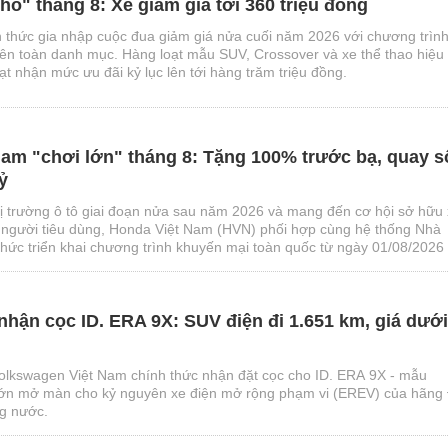
ho" tháng 8: Xe giảm giá tới 360 triệu đồng
 thức gia nhập cuộc đua giảm giá nửa cuối năm 2026 với chương trìn
rên toàn danh mục. Hàng loạt mẫu SUV, Crossover và xe thể thao hiệu
t nhận mức ưu đãi kỷ lục lên tới hàng trăm triệu đồng.
am "chơi lớn" tháng 8: Tặng 100% trước bạ, quay s
ỷ
ị trường ô tô giai đoạn nửa sau năm 2026 và mang đến cơ hội sở hữu
người tiêu dùng, Honda Việt Nam (HVN) phối hợp cùng hệ thống Nhà
thức triển khai chương trình khuyến mại toàn quốc từ ngày 01/08/2026
026.
hận cọc ID. ERA 9X: SUV điện đi 1.651 km, giá dưới
olkswagen Việt Nam chính thức nhận đặt cọc cho ID. ERA 9X - mẫu
 lớn mở màn cho kỷ nguyên xe điện mở rộng phạm vi (EREV) của hãng
ng nước.