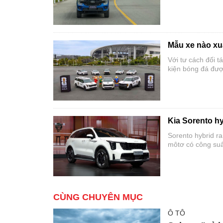
Mẫu xe nào xu
Với tư cách đối t
kiện bóng đá đượ
Kia Sorento h
Sorento hybrid ra
môtơ có công suấ
CÙNG CHUYÊN MỤC
Ô TÔ