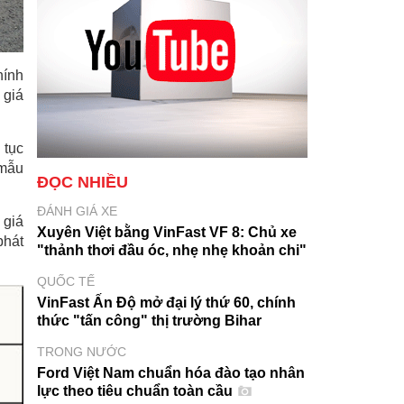
hính
 giá
 tục
 mẫu
ĐỌC NHIỀU
ĐÁNH GIÁ XE
 giá
Xuyên Việt bằng VinFast VF 8: Chủ xe
phát
"thảnh thơi đầu óc, nhẹ nhẹ khoản chi"
QUỐC TẾ
VinFast Ấn Độ mở đại lý thứ 60, chính
thức "tấn công" thị trường Bihar
TRONG NƯỚC
Ford Việt Nam chuẩn hóa đào tạo nhân
lực theo tiêu chuẩn toàn cầu