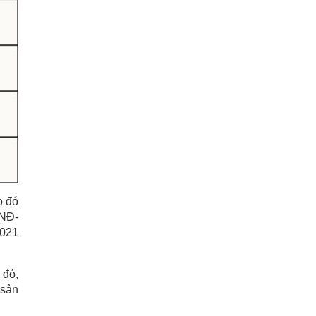
o đó
/NĐ-
2021
 đó,
 sản