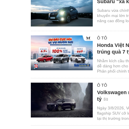
Subaru "xả k
Subaru vừa chính
khuyến mại lớn t
năng cao đồng loạ
Ô TÔ
Honda Việt N
trúng quà 7 t
Nhằm kích cầu th
dễ dàng hơn cho 
Phân phối chính 
hết ngày 31/08/2
Ô TÔ
Volkswagen n
tỷ
Ngày 3/8/2026, V
flagship SUV cỡ
tại thị trường tro