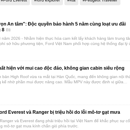
#Ford Everest
#ford explorer
#Kia
#Peugeot Traveller
rọn An tâm": Độc quyền bảo hành 5 năm cùng loạt ưu đãi
g 8
 năm 2026 - Nhằm hiện thực hóa cam kết lấy khách hàng làm trung t
 phí sở hữu phương tiện, Ford Việt Nam phối hợp cùng hệ thống đại lý 
quốc chính thức triển khai chương trình đặc quyền tháng 8 mang tên "
m".
uất hiện với mui cao độc đáo, không gian cabin siêu rộng
ên bản High Roof vừa ra mắt tại Hàn Quốc, mang đến không gian nội th
g kể nhờ phần mui được nâng cao. Mẫu MPV này được định vị giữa
ẩn và phiên bản Hi Limousine cao cấp, đồng thời có cả tùy chọn động 
hiên liệu.
ord Everest và Ranger bị triệu hồi do lỗi mô-tơ gạt mưa
anger và Everest đang phải triệu hồi tại Việt Nam để khắc phục sự cố 
g mô-tơ gạt mưa kính chắn gió phía trước.