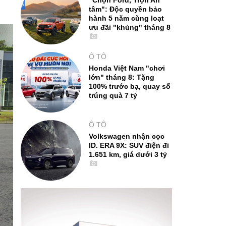
"Chọn Ford, Trọn An
tâm": Độc quyền bảo
hành 5 năm cùng loạt
ưu đãi "khủng" tháng 8
Ô TÔ
Honda Việt Nam "chơi
lớn" tháng 8: Tặng
100% trước bạ, quay số
trúng quà 7 tỷ
Ô TÔ
Volkswagen nhận cọc
ID. ERA 9X: SUV điện đi
1.651 km, giá dưới 3 tỷ