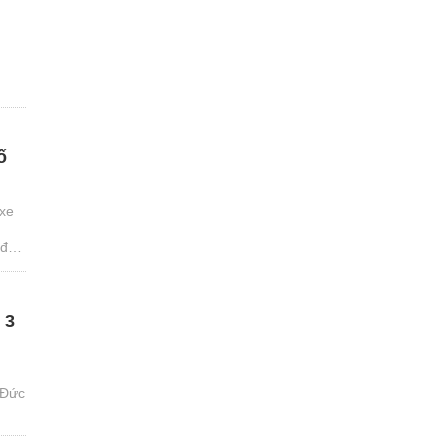
h
ố
 xe
 đến
 3
 Đức