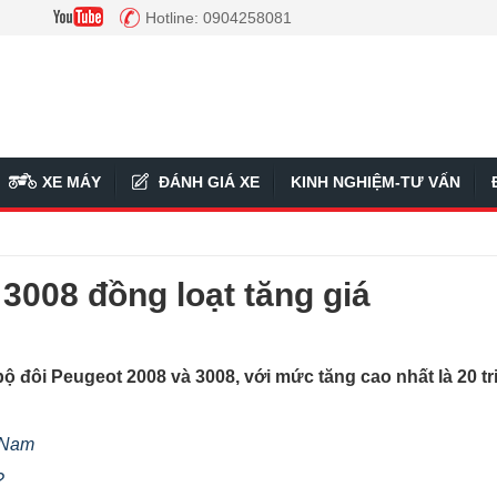
Hotline: 0904258081
XE MÁY
ĐÁNH GIÁ XE
KINH NGHIỆM-TƯ VẤN
3008 đồng loạt tăng giá
bộ đôi Peugeot 2008 và 3008, với mức tăng cao nhất là 20 tr
t Nam
?