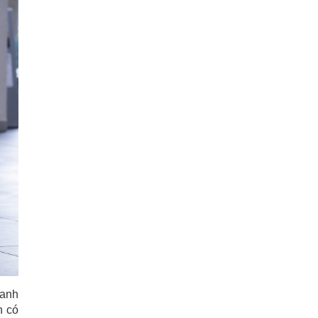
xanh
n có