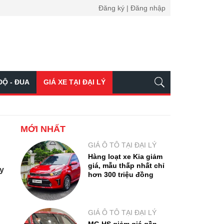
Đăng ký | Đăng nhập
ĐỘ - ĐUA
GIÁ XE TẠI ĐẠI LÝ
MỚI NHẤT
GIÁ Ô TÔ TẠI ĐẠI LÝ
Hàng loạt xe Kia giảm
giá, mẫu thấp nhất chỉ
ầy
hơn 300 triệu đồng
GIÁ Ô TÔ TẠI ĐẠI LÝ