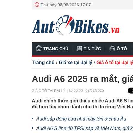
Thứ bảy 08/08/2026 17:07
TRANG CHỦ
TIN TỨC
Ô TÔ
Trang chủ
Giá xe tại đại lý
Giá ô tô tại đại l
/
/
Audi A6 2025 ra mắt, giá
06:00 | 08/02/2025
GIÁ Ô TÔ TẠI ĐẠI LÝ
Audi chính thức giới thiệu chiếc Audi A6 S li
đủ hơn tùy chọn dành cho thị trường Việt N
Audi sắp đóng cửa nhà máy lớn ở châu Âu
Audi A6 S line 40 TFSI sắp về Việt Nam, giá k