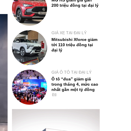
MG HS giảm giá gần
200 triệu đồng tại đại lý
GIÁ XE TẠI ĐẠI LÝ
Mitsubishi Xforce giảm
tới 110 triệu đồng tại
đại lý
GIÁ Ô TÔ TẠI ĐẠI LÝ
Ô tô “đua” giảm giá
trong tháng 4, mức cao
nhất gần một tỷ đồng