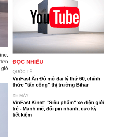
ine,
ĐỌC NHIỀU
 đơn
 gió
QUỐC TẾ
VinFast Ấn Độ mở đại lý thứ 60, chính
thức "tấn công" thị trường Bihar
XE MÁY
VinFast Kinet: "Siêu phẩm" xe điện giới
trẻ - Mạnh mẽ, đổi pin nhanh, cực kỳ
tiết kiệm