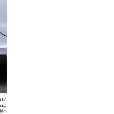
i bề
 của
giảm