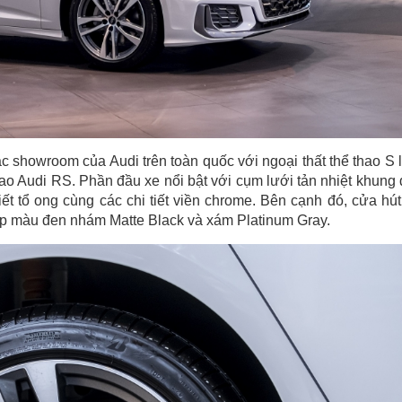
c showroom của Audi trên toàn quốc với ngoại thất thể thao S l
ao Audi RS. Phần đầu xe nổi bật với cụm lưới tản nhiệt khung
iết tổ ong cùng các chi tiết viền chrome. Bên cạnh đó, cửa hút
t ốp màu đen nhám Matte Black và xám Platinum Gray.