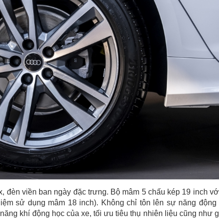
x, đèn viền ban ngày đặc trưng. Bộ mâm 5 chấu kép 19 inch vớ
hiệm sử dụng mâm 18 inch). Không chỉ tôn lên sự năng động
năng khí động học của xe, tối ưu tiêu thụ nhiên liệu cũng như 