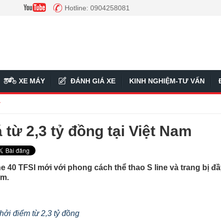
Hotline: 0904258081
XE MÁY
ĐÁNH GIÁ XE
KINH NGHIỆM-TƯ VẤN
ý
 từ 2,3 tỷ đồng tại Việt Nam
ne 40 TFSI mới với phong cách thể thao S line và trang bị đ
am.
hởi điểm từ 2,3 tỷ đồng