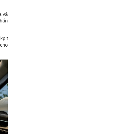
a và
nhấn
kpit
 cho