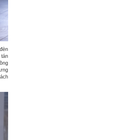
 đèn
 tán
đồng
rưng
cách