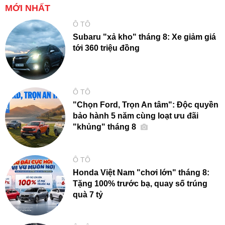
MỚI NHẤT
Ô TÔ
Subaru "xả kho" tháng 8: Xe giảm giá
tới 360 triệu đồng
Ô TÔ
"Chọn Ford, Trọn An tâm": Độc quyền
bảo hành 5 năm cùng loạt ưu đãi
"khủng" tháng 8
Ô TÔ
Honda Việt Nam "chơi lớn" tháng 8:
Tặng 100% trước bạ, quay số trúng
quà 7 tỷ