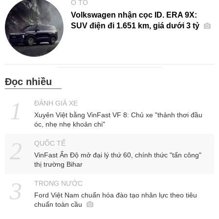
Ô TÔ
Volkswagen nhận cọc ID. ERA 9X:
SUV điện đi 1.651 km, giá dưới 3 tỷ
Đọc nhiều
ĐÁNH GIÁ XE
Xuyên Việt bằng VinFast VF 8: Chủ xe "thảnh thơi đầu
óc, nhẹ nhẹ khoản chi"
QUỐC TẾ
VinFast Ấn Độ mở đại lý thứ 60, chính thức "tấn công"
thị trường Bihar
TRONG NƯỚC
Ford Việt Nam chuẩn hóa đào tạo nhân lực theo tiêu
chuẩn toàn cầu