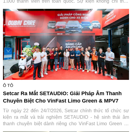
1.000 thành viên trên toàn quốc. Sự kiện không chỉ thỏa
lòng người đam mê mà còn ghi dấu ấn đậm nét của Ford
Việt Nam trong hành trình gắn kết và lan tỏa giá trị tích cực
cho cộng đồng.
Ô TÔ
Setcar Ra Mắt SETAUDIO: Giải Pháp Âm Thanh
Chuyên Biệt Cho VinFast Limo Green & MPV7
Từ ngày 22 đến 24/7/2026, Setcar chính thức tổ chức sự
kiện ra mắt và trải nghiệm SETAUDIO - hệ sinh thái âm
thanh chuyên biệt dành riêng cho VinFast Limo Green và
MPV7, mang đến cơ hội so sánh thực tế cùng ưu đãi "Thu