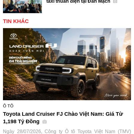
taxi thuần điện tại Đan Mạch
TIN KHÁC
Ô TÔ
Toyota Land Cruiser FJ Chào Việt Nam: Giá Từ
1,198 Tỷ Đồng
Ngày 28/07/2026, Công ty Ô tô Toyota Việt Nam (TMV)