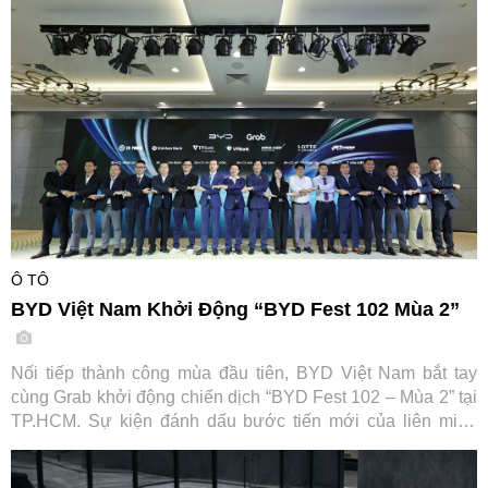
cũ đổi mới" tiết kiệm tới 7,2 triệu đồng.
Ô TÔ
BYD Việt Nam Khởi Động “BYD Fest 102 Mùa 2”
Nối tiếp thành công mùa đầu tiên, BYD Việt Nam bắt tay
cùng Grab khởi động chiến dịch “BYD Fest 102 – Mùa 2” tại
TP.HCM. Sự kiện đánh dấu bước tiến mới của liên minh
cùng các đối tác tài chính và hạ tầng sạc, hướng tới thúc
đẩy chuyển đổi xanh cho ngành vận tải dịch vụ tại Việt Nam.