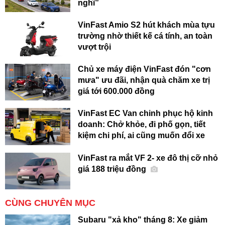
nghĩ”
VinFast Amio S2 hút khách mùa tựu
trường nhờ thiết kế cá tính, an toàn
vượt trội
Chủ xe máy điện VinFast đón "cơn
mưa" ưu đãi, nhận quà chăm xe trị
giá tới 600.000 đồng
VinFast EC Van chinh phục hộ kinh
doanh: Chở khỏe, đi phố gọn, tiết
kiệm chi phí, ai cũng muốn đổi xe
VinFast ra mắt VF 2- xe đô thị cỡ nhỏ
giá 188 triệu đồng
CÙNG CHUYÊN MỤC
Subaru "xả kho" tháng 8: Xe giảm