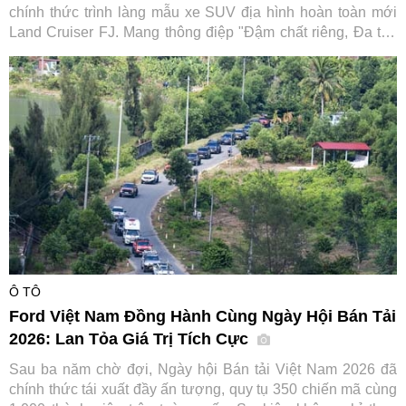
chính thức trình làng mẫu xe SUV địa hình hoàn toàn mới
Land Cruiser FJ. Mang thông điệp "Đậm chất riêng, Đa trải
nghiệm", tân binh dòng SUV hứa hẹn mở rộng tệp khách
hàng tiếp cận dòng xe huyền thoại vốn đã có lịch sử hơn 70
năm của hãng xe Nhật Bản.
Ô TÔ
Ford Việt Nam Đồng Hành Cùng Ngày Hội Bán Tải
2026: Lan Tỏa Giá Trị Tích Cực
Sau ba năm chờ đợi, Ngày hội Bán tải Việt Nam 2026 đã
chính thức tái xuất đầy ấn tượng, quy tụ 350 chiến mã cùng