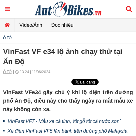
Video/Ảnh
Đọc nhiều
Ô TÔ
VinFast VF e34 lộ ảnh chạy thử tại
Ấn Độ
Ô TÔ
13:24 | 11/06/2024
VinFast VFe34 gây chú ý khi lộ diện trên đường
phố Ấn Độ, điều này cho thấy ngày ra mắt mẫu xe
này không còn xa.
VinFast VF7 - Mẫu xe cá tính, 'tốt gỗ tốt cả nước sơn'
Xe điện VinFast VF5 lăn bánh trên đường phố Malaysia