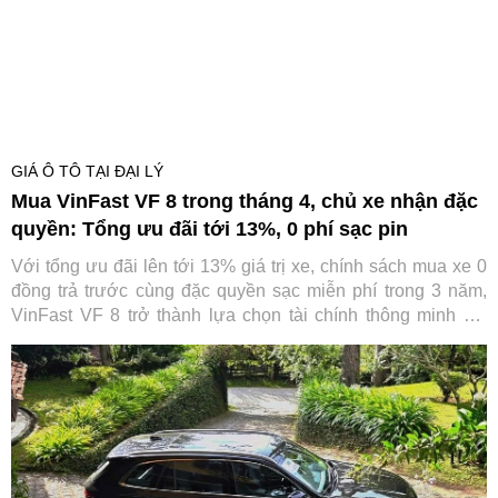
GIÁ Ô TÔ TẠI ĐẠI LÝ
Mua VinFast VF 8 trong tháng 4, chủ xe nhận đặc
quyền: Tổng ưu đãi tới 13%, 0 phí sạc pin
Với tổng ưu đãi lên tới 13% giá trị xe, chính sách mua xe 0
đồng trả trước cùng đặc quyền sạc miễn phí trong 3 năm,
VinFast VF 8 trở thành lựa chọn tài chính thông minh khi
trực tiếp “cắt giảm” những khoản chi lớn nhất trong suốt
vòng đời xe.