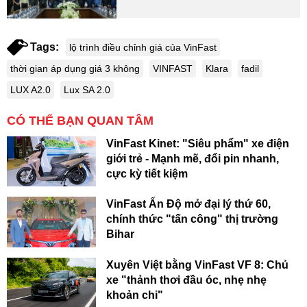
Tags:
lộ trình điều chỉnh giá của VinFast
thời gian áp dụng giá 3 không
VINFAST
Klara
fadil
LUX A2.0
Lux SA 2.0
CÓ THỂ BẠN QUAN TÂM
VinFast Kinet: "Siêu phẩm" xe điện
giới trẻ - Mạnh mẽ, đổi pin nhanh,
cực kỳ tiết kiệm
VinFast Ấn Độ mở đại lý thứ 60,
chính thức "tấn công" thị trường
Bihar
Xuyên Việt bằng VinFast VF 8: Chủ
xe "thảnh thơi đầu óc, nhẹ nhẹ
khoản chi"