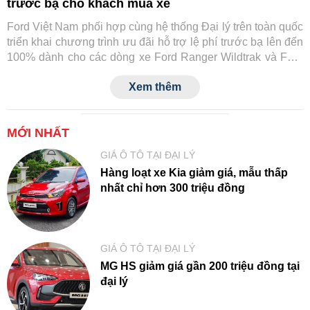
trước bạ cho khách mua xe
Ford Việt Nam phối hợp cùng hệ thống Đại lý trên toàn quốc
triển khai chương trình ưu đãi hỗ trợ lệ phí trước bạ lên đến
100% dành cho các dòng xe Ford Ranger Wildtrak và Ford
Transit.
Xem thêm
MỚI NHẤT
GIÁ Ô TÔ TẠI ĐẠI LÝ
Hàng loạt xe Kia giảm giá, mẫu thấp
nhất chỉ hơn 300 triệu đồng
GIÁ Ô TÔ TẠI ĐẠI LÝ
MG HS giảm giá gần 200 triệu đồng tại
đại lý