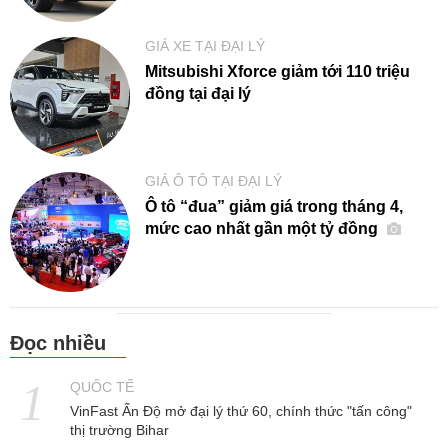
GIÁ XE TẠI ĐẠI LÝ
Mitsubishi Xforce giảm tới 110 triệu
đồng tại đại lý
GIÁ Ô TÔ TẠI ĐẠI LÝ
Ô tô “đua” giảm giá trong tháng 4,
mức cao nhất gần một tỷ đồng
Đọc nhiều
QUỐC TẾ
VinFast Ấn Độ mở đại lý thứ 60, chính thức "tấn công"
thị trường Bihar