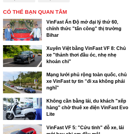
CÓ THỂ BẠN QUAN TÂM
VinFast Ấn Độ mở đại lý thứ 60,
chính thức "tấn công" thị trường
Bihar
Xuyên Việt bằng VinFast VF 8: Chủ
xe "thảnh thơi đầu óc, nhẹ nhẹ
khoản chi"
Mạng lưới phủ rộng toàn quốc, chủ
xe VinFast tự tin “đi xa không phải
nghĩ”
Không cần bằng lái, du khách "xếp
hàng" chờ thuê xe điện VinFast Evo
Lite
VinFast VF 5: "Cứu tinh" đỗ xe, lái