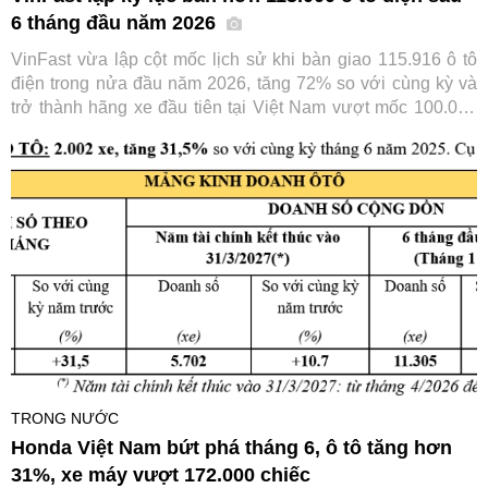
6 tháng đầu năm 2026
VinFast vừa lập cột mốc lịch sử khi bàn giao 115.916 ô tô
điện trong nửa đầu năm 2026, tăng 72% so với cùng kỳ và
trở thành hãng xe đầu tiên tại Việt Nam vượt mốc 100.000
xe chỉ trong 6 tháng. Thành tích này tiếp tục củng cố vị thế
số một của VinFast trên thị trường ô tô trong nước.
TRONG NƯỚC
Honda Việt Nam bứt phá tháng 6, ô tô tăng hơn
31%, xe máy vượt 172.000 chiếc