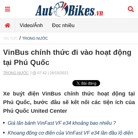
Video/Ảnh
Đọc nhiều
/
TIN TỨC
TRONG NƯỚC
VinBus chính thức đi vào hoạt động
tại Phú Quốc
TRONG NƯỚC
07:42 | 26/10/2021
Xe buýt điện VinBus chính thức hoạt động tại
Phú Quốc, bước đầu sẽ kết nối các tiện ích của
Phú Quốc United Center
Giá lăn bánh VinFast VF e34 khoảng bao nhiêu ?
Khoang động cơ điện của VinFast VF e34 lần đầu lộ diện