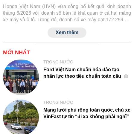
Honda Việt Nam (HVN) vừa công bố kết quả kinh doanh
tháng 6/2026 với doanh số bán lẻ khả quan ở cả hai mảng
xe máy và ô tô. Trong đó, doanh số xe máy đạt 172.299 xe,
còn ô tô đạt 2.002 xe, đều ghi nhận mức tăng trưởng so với
Xem thêm
cùng kỳ năm trước.
MỚI NHẤT
TRONG NƯỚC
Ford Việt Nam chuẩn hóa đào tạo
nhân lực theo tiêu chuẩn toàn cầu
TRONG NƯỚC
Mạng lưới phủ rộng toàn quốc, chủ xe
VinFast tự tin “đi xa không phải nghĩ”