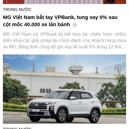
TRONG NƯỚC
MG Việt Nam bắt tay VPBank, tung vay 0% sau
cột mốc 40.000 xe lăn bánh
MG Việt Nam và VPBank ký kết hợp tác chiến lược nhằm
triển khai các giải pháp tài chính dành cho khách hàng mua
xe MG, đồng thời công bố gói vay lãi suất 0% trong 12 tháng
đầu. Sự kiện diễn ra trong bối cảnh thương hiệu ô tô này
vừa đạt cột mốc 40.000 xe lăn bánh tại Việt Nam.