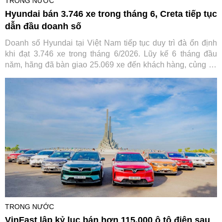
TRONG NƯỚC
Hyundai bán 3.746 xe trong tháng 6, Creta tiếp tục
dẫn đầu doanh số
Doanh số Hyundai tại Việt Nam tiếp tục duy trì đà ổn định
khi đạt 3.746 xe trong tháng 6/2026. Lũy kế 6 tháng đầu
năm, hãng đã bàn giao 25.069 xe đến khách hàng, củng cố
vị thế trong nhóm thương hiệu ô tô bán chạy nhất thị trường.
TRONG NƯỚC
VinFast lập kỷ lục bán hơn 115.000 ô tô điện sau